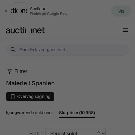
Auctionet
Vis
Luk
Findes på Google Play
Auctionet.com
Filtrer
Malerie
Malerie i Spanien
i
Overvåg søgning
Spanien
Igangværende auktioner
Slutpriser
(10 958)
Slutpriser
Sorter