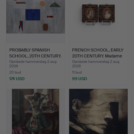
PROBABLY SPANISH
FRENCH SCHOOL, EARLY
SCHOOL, 20TH CENTURY.
20TH CENTURY. Madame
Ude…
…
Opnåede hammerslag 2 aug
Opnåede hammerslag 2 aug
2026
2026
20 bud
11 bud
174 USD
99 USD