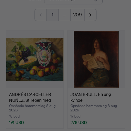
1
…
209
ANDRÉS CARCELLER
JOAN BRULL. En ung
NUÑEZ. Stilleben med
kvinde.
vase.
Opnåede hammerslag 8 aug
Opnåede hammerslag 8 aug
2026
2026
18 bud
17 bud
174 USD
278 USD