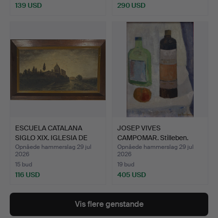
139 USD
290 USD
ESCUELA CATALANA
JOSEP VIVES
SIGLO XIX. IGLESIA DE
CAMPOMAR. Stilleben.
"SA…
Opnåede hammerslag 29 jul
Opnåede hammerslag 29 jul
2026
2026
15 bud
19 bud
116 USD
405 USD
Vis flere genstande