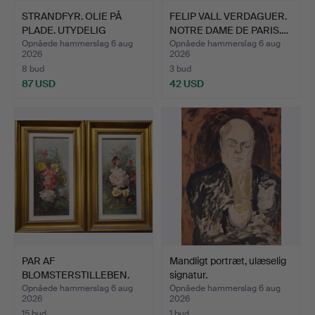
STRANDFYR. OLIE PÅ
FELIP VALL VERDAGUER.
PLADE. UTYDELIG
NOTRE DAME DE PARIS.…
SIGNATU…
Opnåede hammerslag 6 aug
Opnåede hammerslag 6 aug
2026
2026
8 bud
3 bud
87 USD
42 USD
PAR AF
Mandligt portræt, ulæselig
BLOMSTERSTILLEBEN.
signatur.
OLIE PÅ LÆRRED. …
Opnåede hammerslag 6 aug
Opnåede hammerslag 6 aug
2026
2026
15 bud
1 bud