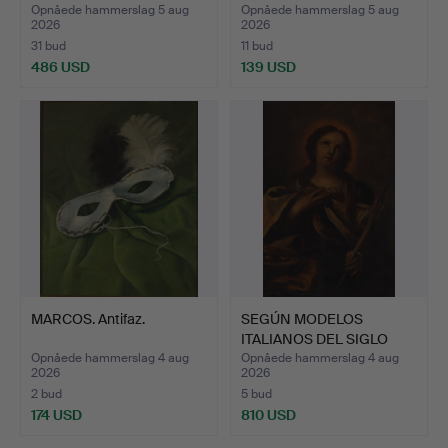
Opnåede hammerslag 5 aug
Opnåede hammerslag 5 aug
2026
2026
31 bud
11 bud
486 USD
139 USD
MARCOS. Antifaz.
SEGÚN MODELOS
ITALIANOS DEL SIGLO
XVII. Sa…
Opnåede hammerslag 4 aug
Opnåede hammerslag 4 aug
2026
2026
2 bud
5 bud
174 USD
810 USD