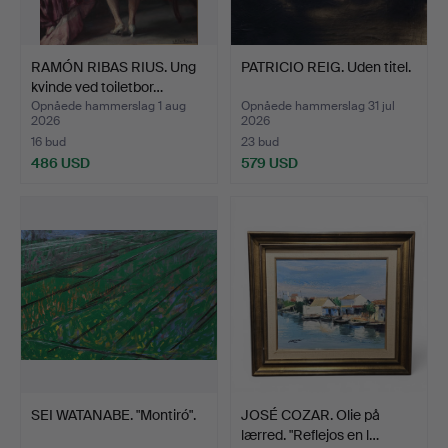
RAMÓN RIBAS RIUS. Ung
PATRICIO REIG. Uden titel.
kvinde ved toiletbor…
Opnåede hammerslag 1 aug
Opnåede hammerslag 31 jul
2026
2026
16 bud
23 bud
486 USD
579 USD
SEI WATANABE. "Montiró".
JOSÉ COZAR. Olie på
lærred. "Reflejos en l…