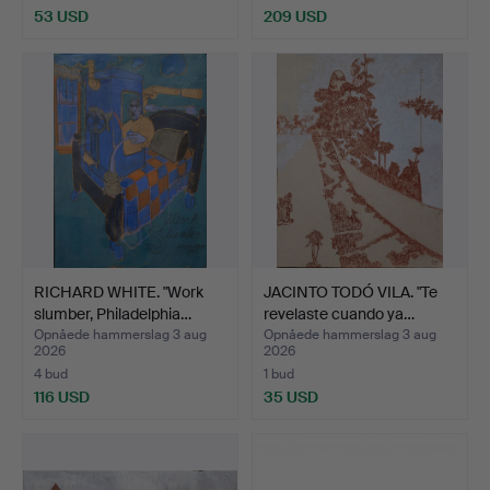
53 USD
209 USD
RICHARD WHITE. "Work
JACINTO TODÓ VILA. "Te
slumber, Philadelphia…
revelaste cuando ya…
Opnåede hammerslag 3 aug
Opnåede hammerslag 3 aug
2026
2026
4 bud
1 bud
116 USD
35 USD