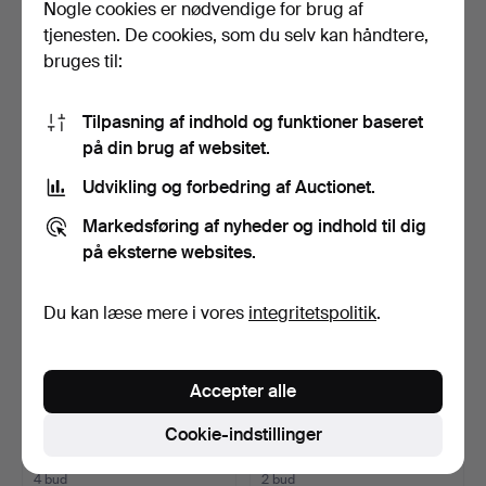
Nogle cookies er nødvendige for brug af
JACINTO TODÓ VILA. "Mi
JOSEP MIQUEL
tjenesten. De cookies, som du selv kan håndtere,
mente llena, prieta…
SERRANO. Dahliaer.
bruges til:
Opnåede hammerslag 3 aug
Opnåede hammerslag 3 aug
2026
2026
13 bud
8 bud
Tilpasning af indhold og funktioner baseret
96 USD
318 USD
på din brug af websitet.
Udvikling og forbedring af Auctionet.
Markedsføring af nyheder og indhold til dig
på eksterne websites.
Du kan læse mere i vores
integritetspolitik
.
Accepter alle
JOAQUIM HIDALGO. Uden
JOSEP TRUCO. En ung
titel.
kvinde.
Cookie-indstillinger
Opnåede hammerslag 3 aug
Opnåede hammerslag 3 aug
2026
2026
4 bud
2 bud