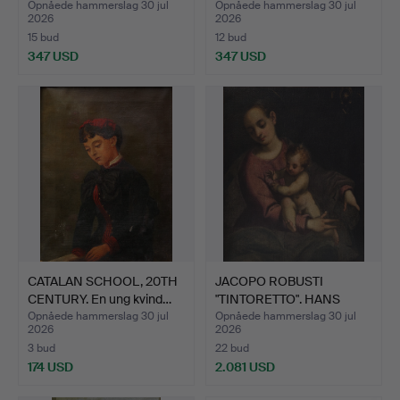
Opnåede hammerslag 30 jul
Opnåede hammerslag 30 jul
2026
2026
15 bud
12 bud
347 USD
347 USD
CATALAN SCHOOL, 20TH
JACOPO ROBUSTI
CENTURY. En ung kvind…
"TINTORETTO". HANS
KREDS. "…
Opnåede hammerslag 30 jul
Opnåede hammerslag 30 jul
2026
2026
3 bud
22 bud
174 USD
2.081 USD