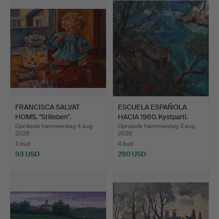
FRANCISCA SALVAT
ESCUELA ESPAÑOLA
HOMS. "Stilleben".
HACIA 1960. Kystparti.
Opnåede hammerslag 4 aug
Opnåede hammerslag 3 aug
2026
2026
4 bud
4 bud
93 USD
290 USD