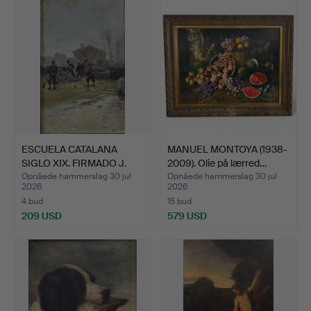
ESCUELA CATALANA
MANUEL MONTOYA (1938-
SIGLO XIX. FIRMADO J.
2009). Olie på lærred…
CUS…
Opnåede hammerslag 30 jul
Opnåede hammerslag 30 jul
2026
2026
4 bud
15 bud
209 USD
579 USD