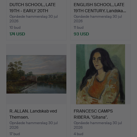
DUTCH SCHOOL, LATE
ENGLISH SCHOOL, LATE
19TH - EARLY 20TH
19TH CENTURY. Landska…
CENTU…
Opnåede hammerslag 30 jul
Opnåede hammerslag 30 jul
2026
2026
10 bud
11 bud
174 USD
93 USD
R. ALLAN. Landskab ved
FRANCESC CAMPS
Themsen.
RIBERA. "Gitana".
Opnåede hammerslag 30 jul
Opnåede hammerslag 30 jul
2026
2026
17 bud
4 bud