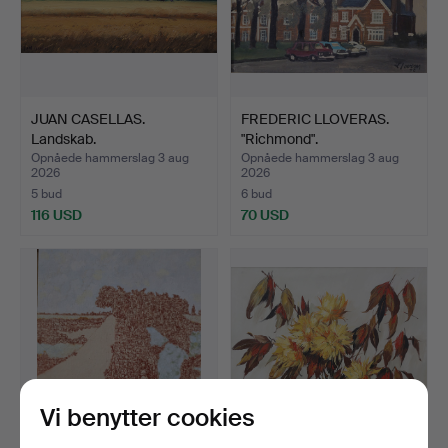
JUAN CASELLAS.
FREDERIC LLOVERAS.
Landskab.
"Richmond".
Opnåede hammerslag 3 aug
Opnåede hammerslag 3 aug
2026
2026
5 bud
6 bud
116 USD
70 USD
Vi benytter cookies