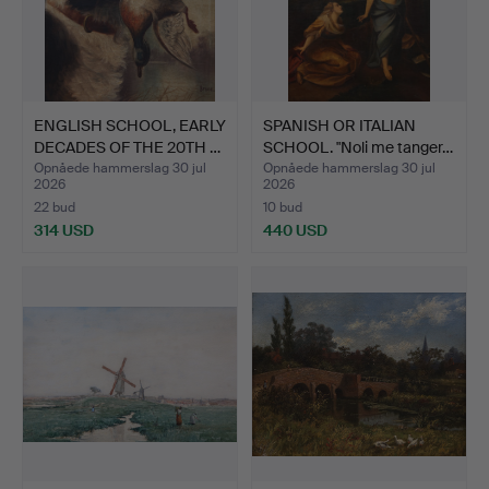
ENGLISH SCHOOL, EARLY
SPANISH OR ITALIAN
DECADES OF THE 20TH …
SCHOOL. "Noli me tanger…
Opnåede hammerslag 30 jul
Opnåede hammerslag 30 jul
2026
2026
22 bud
10 bud
314 USD
440 USD