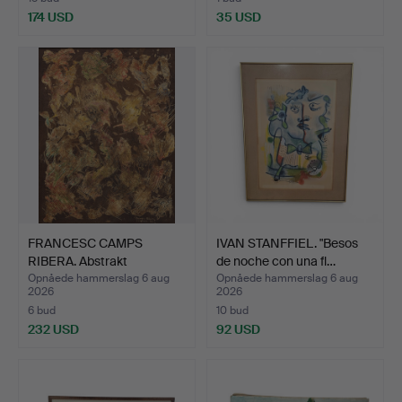
174 USD
35 USD
FRANCESC CAMPS
IVAN STANFFIEL. "Besos
RIBERA. Abstrakt
de noche con una fl…
kompositio…
Opnåede hammerslag 6 aug
Opnåede hammerslag 6 aug
2026
2026
6 bud
10 bud
232 USD
92 USD