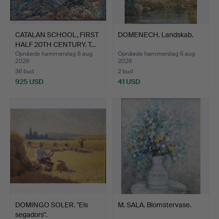
CATALAN SCHOOL, FIRST
DOMENECH. Landskab.
HALF 20TH CENTURY. T…
Opnåede hammerslag 6 aug
Opnåede hammerslag 6 aug
2026
2026
36 bud
2 bud
925 USD
41 USD
DOMINGO SOLER. "Els
M. SALA. Blomstervase.
segadors".