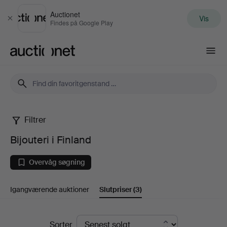
Auctionet
Vis
Luk
Findes på Google Play
Auctionet.com
Filtrer
Bijouteri
Bijouteri i Finland
i
Overvåg søgning
Finland
Igangværende auktioner
Slutpriser
(3)
Slutpriser
Sorter