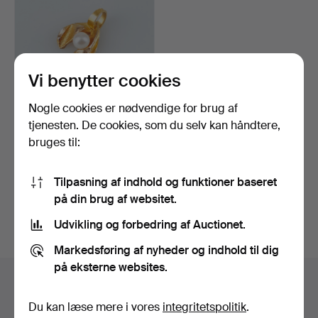
Vi benytter cookies
Nogle cookies er nødvendige for brug af
BJÖRN WECKSTRÖM.
tjenesten. De cookies, som du selv kan håndtere,
VEDHÆNG, Lapinvuokko,
bruges til:
dyr…
Opnåede hammerslag 17 maj
2024
22 bud
Tilpasning af indhold og funktioner baseret
255 USD
på din brug af websitet.
Overvåg søgning
Udvikling og forbedring af Auctionet.
Markedsføring af nyheder og indhold til dig
på eksterne websites.
Auktionsarkivet
Du kan læse mere i vores
integritetspolitik
.
Du søger i vores arkiv med afsluttede auktioner.