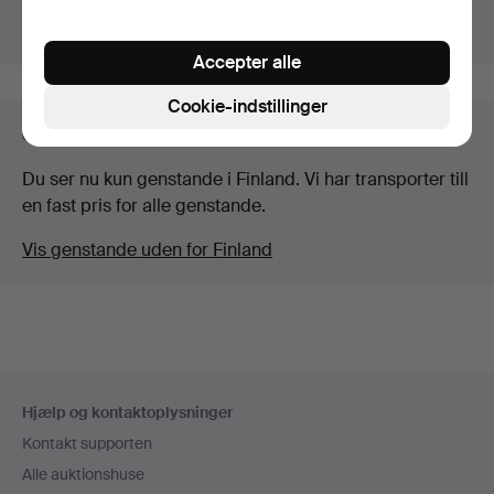
Vis igangværende auktioner i stedet.
Accepter alle
Cookie-indstillinger
Genstande i Finland
Du ser nu kun genstande i Finland. Vi har transporter till
en fast pris for alle genstande.
Vis genstande uden for Finland
Sidefodsnavigation
Hjælp og kontaktoplysninger
Kontakt supporten
Alle auktionshuse