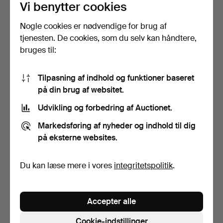
Vi benytter cookies
Nogle cookies er nødvendige for brug af
DORA JUNG. TEGNING, til
HUGO BACKMANSSON.
tjenesten. De cookies, som du selv kan håndtere,
hørdamasktapetet D…
sittande modell, signera…
bruges til:
Opnåede hammerslag 31 okt
Opnåede hammerslag 3 sep
2021
2021
38 bud
3 bud
Tilpasning af indhold og funktioner baseret
1.966 USD
174 USD
på din brug af websitet.
Udvikling og forbedring af Auctionet.
Markedsføring af nyheder og indhold til dig
på eksterne websites.
Du kan læse mere i vores
integritetspolitik
.
Accepter alle
EDUARD WIIRALT.
Collage med tryck,
Cookie-indstillinger