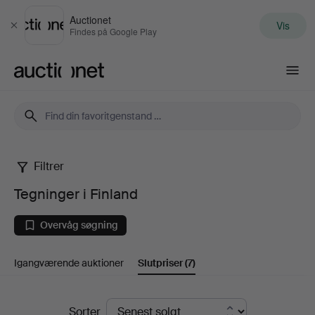
Auctionet
Vis
Luk
Findes på Google Play
Auctionet.com
Filtrer
Tegninger
Tegninger i Finland
i
Overvåg søgning
Finland
Igangværende auktioner
Slutpriser
(7)
Slutpriser
Sorter