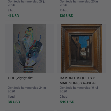
Opnåede hammerslag 27 jul
Opnåede hammerslag 25 jul
2026
2026
2 bud
15 bud
41 USD
139 USD
TEX. „Vigtigt sir“.
RAMON TUSQUETS Y
MAIGNON (1837-1904).
Gade…
Opnåede hammerslag 24 jul
Opnåede hammerslag 19 jul
2026
2026
1 bud
2 bud
35 USD
549 USD