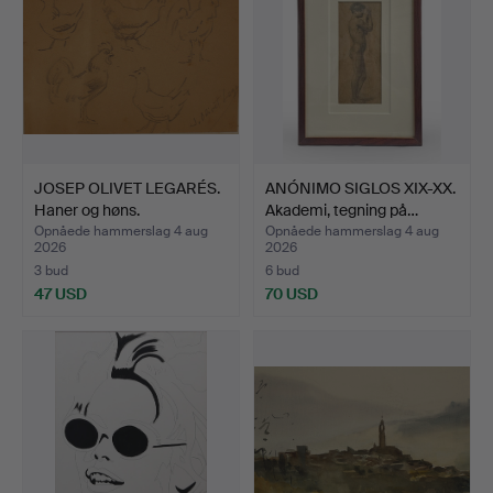
JOSEP OLIVET LEGARÉS.
ANÓNIMO SIGLOS XIX-XX.
Haner og høns.
Akademi, tegning på…
Opnåede hammerslag 4 aug
Opnåede hammerslag 4 aug
2026
2026
3 bud
6 bud
47 USD
70 USD