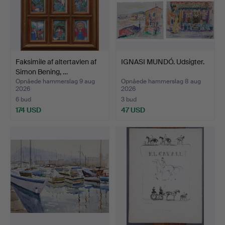
Faksimile af altertavlen af
IGNASI MUNDÓ. Udsigter.
Simon Bening, …
Opnåede hammerslag 9 aug
Opnåede hammerslag 8 aug
2026
2026
6 bud
3 bud
174 USD
47 USD