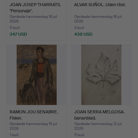
JOAN JOSEP THARRATS.
ALVAR SUÑOL. Uden titel.
"Personaje".
Opnåede hammerslag 16 jul
Opnåede hammerslag 16 jul
2026
2026
11 bud
3 bud
347 USD
438 USD
RAMON JOU SENABRE.
JOAN SERRA MELGOSA.
Fisker.
bananblad.
Opnåede hammerslag 15 jul
Opnåede hammerslag 12 jul
2026
2026
1 bud
11 bud