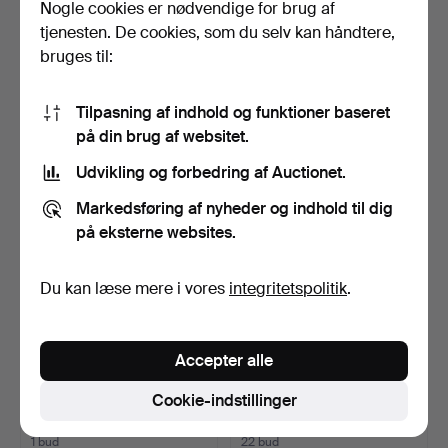
Nogle cookies er nødvendige for brug af
JOAN MARTÍ ARAGONÉS.
JORDI DANÉS
tjenesten. De cookies, som du selv kan håndtere,
En ung kvinde med hat.
LLONGARRIU.
bruges til:
Flodlandskab.
Opnåede hammerslag 30 jul
Opnåede hammerslag 29 jul
2026
2026
16 bud
1 bud
Tilpasning af indhold og funktioner baseret
139 USD
35 USD
på din brug af websitet.
Udvikling og forbedring af Auctionet.
Markedsføring af nyheder og indhold til dig
på eksterne websites.
Du kan læse mere i vores
integritetspolitik
.
Accepter alle
JOAN COMELLAS. Uden
ARMAND CARDONA
titel (tre værker).
TORRANDELL. Suite.
Cookie-indstillinger
Opnåede hammerslag 28 jul
Opnåede hammerslag 28 jul
2026
2026
1 bud
22 bud