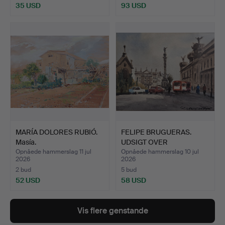
35 USD
93 USD
MARÍA DOLORES RUBIÓ.
FELIPE BRUGUERAS.
Masía.
UDSIGT OVER
COLUMBUS, BA…
Opnåede hammerslag 11 jul
Opnåede hammerslag 10 jul
2026
2026
2 bud
5 bud
52 USD
58 USD
Vis flere genstande