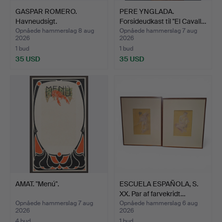
GASPAR ROMERO.
PERE YNGLADA.
Havneudsigt.
Forsideudkast til "El Cavall…
Opnåede hammerslag 8 aug
Opnåede hammerslag 7 aug
2026
2026
1 bud
1 bud
35 USD
35 USD
AMAT. "Menú".
ESCUELA ESPAÑOLA, S.
XX. Par af farvekridt…
Opnåede hammerslag 7 aug
Opnåede hammerslag 6 aug
2026
2026
4 bud
1 bud