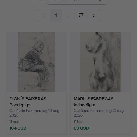
1
…
77
DIONÍS BAIXERAS.
MARIUS FÁBREGAS.
Bondepige.
Kvindefigur.
Opnåede hammerslag 10 aug
Opnåede hammerslag 10 aug
2026
2026
11 bud
11 bud
104 USD
89 USD