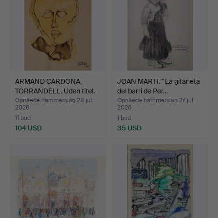
ARMAND CARDONA
JOAN MARTI. " La gitaneta
TORRANDELL. Uden titel.
del barri de Per…
Opnåede hammerslag 28 jul
Opnåede hammerslag 27 jul
2026
2026
11 bud
1 bud
104 USD
35 USD