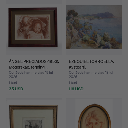
ÁNGEL PRECIADOS (1953).
EZEQUIEL TORROELLA.
Moderskab, tegning…
Kystparti.
Opnåede hammerslag 19 jul
Opnåede hammerslag 18 jul
2026
2026
1 bud
1 bud
35 USD
116 USD