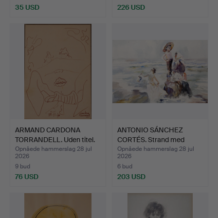
35 USD
226 USD
ARMAND CARDONA
ANTONIO SÁNCHEZ
TORRANDELL. Uden titel.
CORTÉS. Strand med
figurer.
Opnåede hammerslag 28 jul
Opnåede hammerslag 28 jul
2026
2026
9 bud
6 bud
76 USD
203 USD