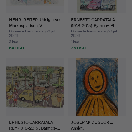
HENRI REITER. Udsigt over
ERNESTO CARRATALÁ
Markuspladsen, V…
(1918-2015). Bymotiv. Bl…
Opnåede hammerslag 27 jul
Opnåede hammerslag 27 jul
2026
2026
3 bud
1 bud
64 USD
35 USD
ERNESTO CARRATALÁ
JOSEP Mª DE SUCRE.
REY (1918-2015). Balmes-…
Ansigt.