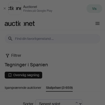
Auctionet
Vis
Luk
Findes på Google Play
Auctionet.com
Filtrer
Tegninger
Tegninger i Spanien
i
Overvåg søgning
Spanien
Igangværende auktioner
Slutpriser
(3 659)
Slutpriser
Sorter