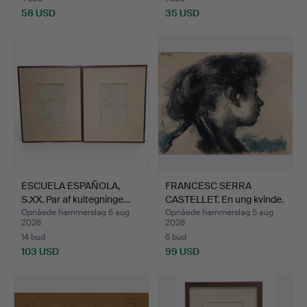
58 USD
35 USD
ESCUELA ESPAÑOLA,
FRANCESC SERRA
S.XX. Par af kultegninge…
CASTELLET. En ung kvinde.
Opnåede hammerslag 6 aug
Opnåede hammerslag 5 aug
2026
2026
14 bud
6 bud
103 USD
99 USD