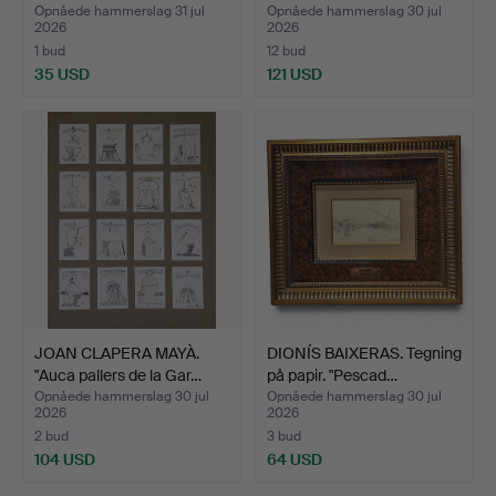
Æld…
Opnåede hammerslag 31 jul
Opnåede hammerslag 30 jul
2026
2026
1 bud
12 bud
35 USD
121 USD
JOAN CLAPERA MAYÀ.
DIONÍS BAIXERAS. Tegning
"Auca pallers de la Gar…
på papir. "Pescad…
Opnåede hammerslag 30 jul
Opnåede hammerslag 30 jul
2026
2026
2 bud
3 bud
104 USD
64 USD