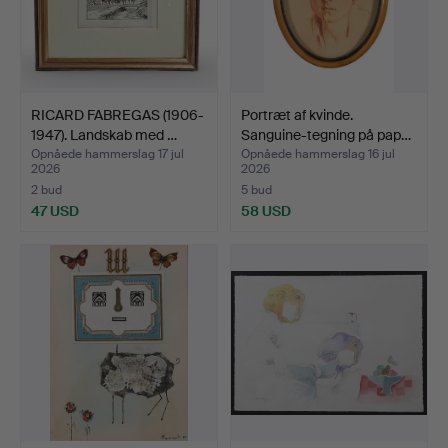
RICARD FABREGAS (1906-
Portræt af kvinde.
1947). Landskab med …
Sanguine-tegning på pap…
Opnåede hammerslag 17 jul
Opnåede hammerslag 16 jul
2026
2026
2 bud
5 bud
47 USD
58 USD