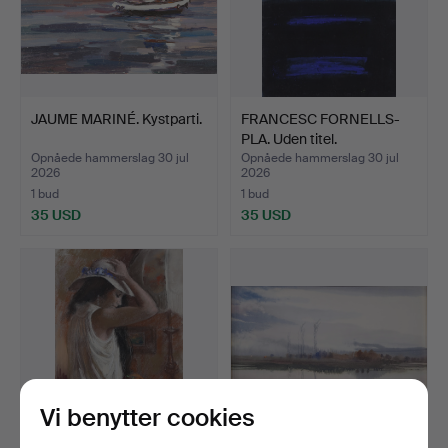
JAUME MARINÉ. Kystparti.
FRANCESC FORNELLS-
PLA. Uden titel.
Opnåede hammerslag 30 jul
Opnåede hammerslag 30 jul
2026
2026
1 bud
1 bud
35 USD
35 USD
Vi benytter cookies