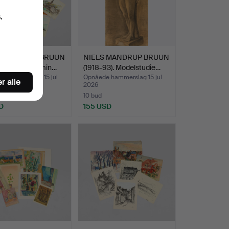
.
S MANDRUP BRUUN
NIELS MANDRUP BRUUN
93). Samling min…
(1918-93). Modelstudie…
e hammerslag 15 jul
Opnåede hammerslag 15 jul
r alle
2026
10 bud
D
155 USD