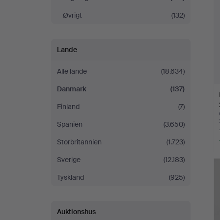
Øvrigt
(132)
Lande
Alle lande
(18.634)
Danmark
(137)
Finland
(7)
Spanien
(3.650)
Storbritannien
(1.723)
Sverige
(12.183)
Tyskland
(925)
Auktionshus