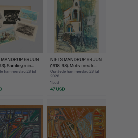
S MANDRUP BRUUN
NIELS MANDRUP BRUUN
93). Samling min…
(1918-93). Motiv med k…
e hammerslag 28 jul
Opnåede hammerslag 28 jul
2026
1 bud
D
47 USD