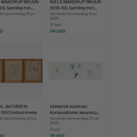
S MANDRUP BRUUN
NIELS MANDRUP BRUUN
93). Samling min…
(1918-93). Samling mot…
e hammerslag 15 jul
Opnåede hammerslag 15 jul
2026
10 bud
SD
114 USD
IG JACOBSEN.
Ubekendt kunstner:
 -1957) indrammede
Kompositioner akvarel p…
e hammerslag 24 jun
Opnåede hammerslag 22 jun
2026
5 bud
SD
78 USD