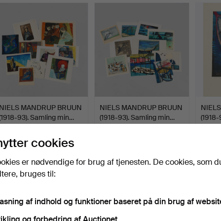
NIELS MANDRUP BRUUN
NIELS MANDRUP BRUUN
NIEL
(1918-93). Samling min…
(1918-93). Samling min…
(1918-
Opnåede hammerslag 15 jul
Opnåede hammerslag 15 jul
Opnåed
2026
2026
2026
nytter cookies
14 bud
1 bud
8 bud
109 USD
47 USD
132 U
okies er nødvendige for brug af tjenesten. De cookies, som d
ere, bruges til:
pasning af indhold og funktioner baseret på din brug af websit
ikling og forbedring af Auctionet.