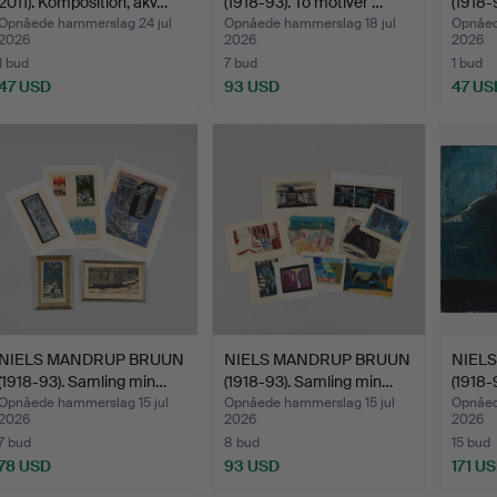
2011). Komposition, akv…
(1918-93). To motiver …
(1918-
Opnåede hammerslag 24 jul
Opnåede hammerslag 18 jul
Opnåed
2026
2026
2026
1 bud
7 bud
1 bud
47 USD
93 USD
47 US
NIELS MANDRUP BRUUN
NIELS MANDRUP BRUUN
NIEL
(1918-93). Samling min…
(1918-93). Samling min…
(1918-
Opnåede hammerslag 15 jul
Opnåede hammerslag 15 jul
Opnåed
2026
2026
2026
7 bud
8 bud
15 bud
78 USD
93 USD
171 U