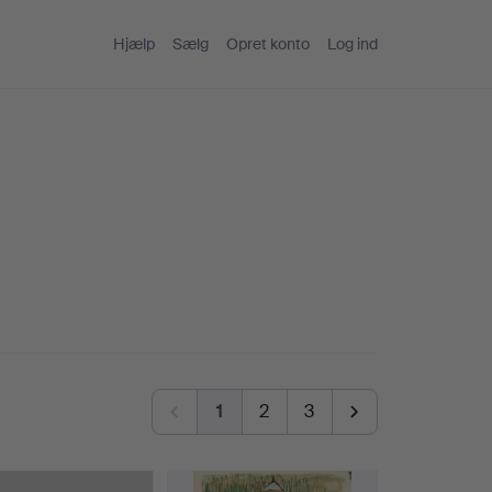
Hjælp
Sælg
Opret konto
Log ind
1
2
3