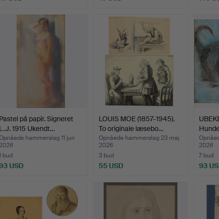
Pastel på papir. Signeret
LOUIS MOE (1857-1945).
UBEK
L.J. 1915 Ukendt…
To originale læsebo…
Hundep
Opnåede hammerslag 11 jun
Opnåede hammerslag 23 maj
Opnåed
2026
2026
2026
1 bud
3 bud
7 bud
93 USD
55 USD
93 U