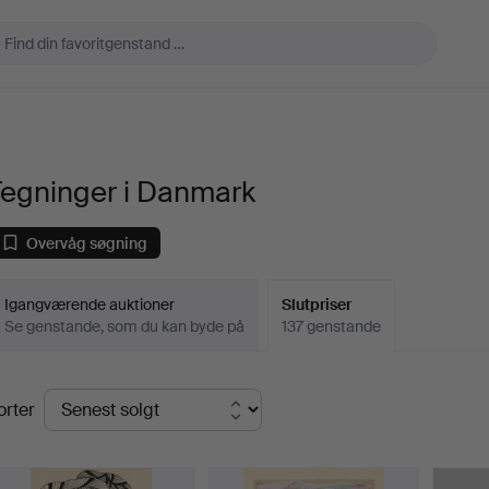
Tegninger i Danmark
Overvåg søgning
Igangværende auktioner
Slutpriser
Se genstande, som du kan byde på
137 genstande
lutpriser
orter