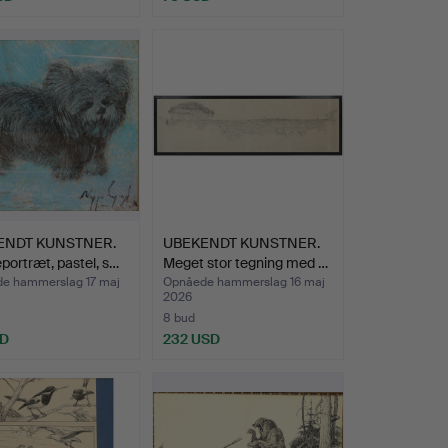
ENDT KUNSTNER.
UBEKENDT KUNSTNER.
ortræt, pastel, s…
Meget stor tegning med …
e hammerslag 17 maj
Opnåede hammerslag 16 maj
2026
8 bud
SD
232 USD