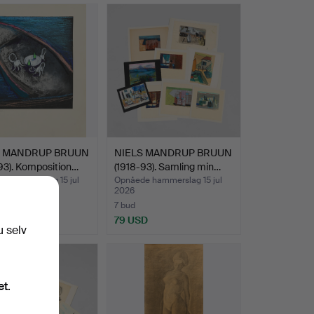
S MANDRUP BRUUN
NIELS MANDRUP BRUUN
93). Komposition…
(1918-93). Samling min…
e hammerslag 15 jul
Opnåede hammerslag 15 jul
2026
7 bud
SD
79 USD
u selv
et.