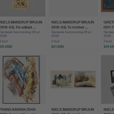
NIELS MANDRUP BRUUN
NIELS MANDRUP BRUUN
GRETH
(1918-93). Tre udkast …
(1918-93). To motiver …
(1911-
Opnåede hammerslag 28 jul
Opnåede hammerslag 26 jul
Opnåed
2026
2026
2026
2 bud
2 bud
3 bud
55 USD
62 USD
124 U
FRANS KANNIK (1949-
NIELS MANDRUP BRUUN
NIEL