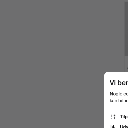
Vi be
Nogle co
kan håndt
Til
Udv