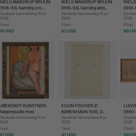
NIELS MANDRUP BRUUN
NIELS MANDRUP BRUUN
NIEL
(1918-93). Samling cro…
(1918-93). Samling æld…
(1918-
Opnåede hammerslag 15 jul
Opnåede hammerslag 15 jul
Opnåed
2026
2026
2026
5 bud
3 bud
6 bud
78 USD
62 USD
86 U
UBEKENDT KUNSTNER.
EGON FISCHER (F.
LUDV
Nøgenstudie med
KØBENHAVN 1935, D.
(1890
siddend…
2016).…
t…
Opnåede hammerslag 11 jul
Opnåede hammerslag 9 jul
Opnåed
2026
2026
2026
1 bud
1 bud
3 bud
47 USD
47 USD
140 U