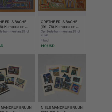
E FRIIS BACHE
GRETHE FRIIS BACHE
76). Komposition …
(1911-76). Komposition …
e hammerslag 25 jul
Opnåede hammerslag 25 jul
2026
4 bud
SD
140 USD
S MANDRUP BRUUN
NIELS MANDRUP BRUUN