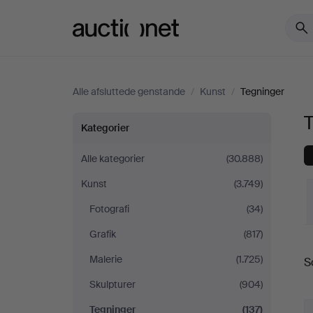
Auctionet.com
Alle afsluttede genstande
/
Kunst
/
Tegninger
Tegninger
Kategorier
i
Alle kategorier
(30.888)
Kunst
(3.749)
Danmark
Fotografi
(34)
Grafik
(817)
S
Malerie
(1.725)
S
Skulpturer
(904)
Tegninger
(137)