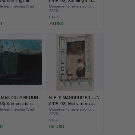
93). Samling min…
(1918-93). Samling min…
e hammerslag 15 jul
Opnåede hammerslag 15 jul
2026
5 bud
D
70 USD
S MANDRUP BRUUN
NIELS MANDRUP BRUUN
93). Komposition…
(1918-93). Motiv med æ…
e hammerslag 15 jul
Opnåede hammerslag 15 jul
2026
2 bud
SD
55 USD