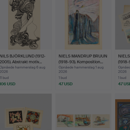
NILS BJÖRKLUND (1912-
NIELS MANDRUP BRUUN
NIEL
2005). Abstrakt motiv…
(1918-93). Komposition…
(1918-
Opnåede hammerslag 6 aug
Opnåede hammerslag 1 aug
Opnåed
2026
2026
2026
11 bud
1 bud
1 bud
106 USD
47 USD
47 US