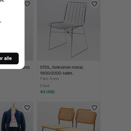
.
r alle
RAGT, Estland.
STOL, forkromet metal,
1900/2000-tallet.
7 tim. 5 min.
2 bud
43 USD