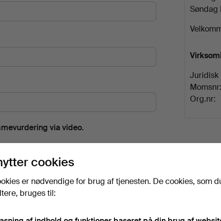
Søndag 
Velkomm
Virksom
Juridisk
Momsnr
Org.nr:
mmevurdering via video.
nytter cookies
okies er nødvendige for brug af tjenesten. De cookies, som d
urdering.
ere, bruges til:
pasning af indhold og funktioner baseret på din brug af websit