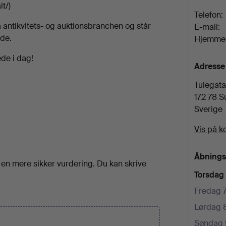
t/)
Telefon:
 antikvitets- og auktionsbranchen og står
E-mail:
nde.
Hjemmes
ede i dag!
Adresse
Tulegata
172 78 
Sverige
Vis på ko
Åbnings
å en mere sikker vurdering. Du kan skrive
Torsdag
Fredag 
Lørdag 
Søndag 