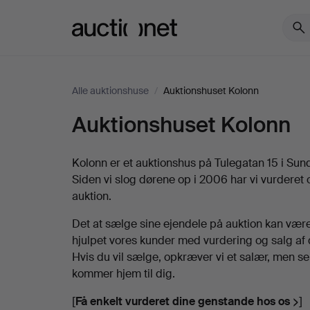
Auctionet.com
Alle auktionshuse
/
Auktionshuset Kolonn
Auktionshuset Kolonn
Beskrivelse
Auktionshuset
Kolonn
Kolonn er et auktionshus på Tulegatan 15 i Sund
Siden vi slog dørene op i 2006 har vi vurderet
auktion.
Det at sælge sine ejendele på auktion kan være 
hjulpet vores kunder med vurdering og salg af
Hvis du vil sælge, opkræver vi et salær, men se
kommer hjem til dig.
[
Få enkelt vurderet dine genstande hos os >
]