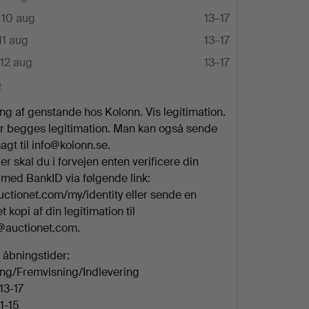
10 aug
13–17
11 aug
13–17
12 aug
13–17
e
ng af genstande hos Kolonn. Vis legitimation.
r begges legitimation. Man kan også sende
agt til info@kolonn.se.
r skal du i forvejen enten verificere din
t med BankID via følgende link:
auctionet.com/my/identity eller sende en
 kopi af din legitimation til
@auctionet.com.
åbningstider:
ng/Fremvisning/Indlevering
13-17
1-15