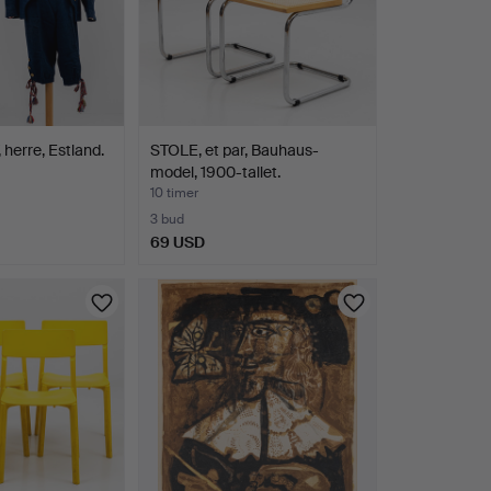
erre, Estland.
STOLE, et par, Bauhaus-
model, 1900-tallet.
10 timer
3 bud
69 USD