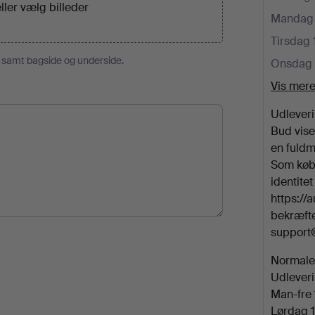
eller
vælg billeder
Mandag 
Tirsdag 
r samt bagside og underside.
Onsdag 
Vis mer
Udleveri
Bud vise
en fuldm
Som købe
identite
https://
bekræftet
support
Normale 
Udleveri
Man-fre 
Lørdag 1