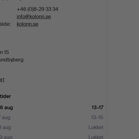
+46 (0)8-29 33 34
info@kolonn.se
ide:
kolonn.se
n 15
Sundbyberg
rt
tider
 6 aug
13–17
7 aug
13–15
8 aug
Lukket
9 aug
Lukket