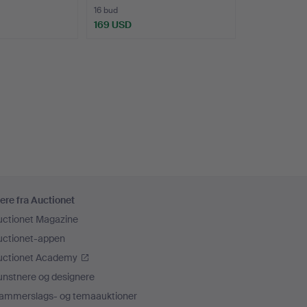
16 bud
169 USD
ere fra Auctionet
uctionet Magazine
uctionet-appen
uctionet Academy
unstnere og designere
ammerslags- og temaauktioner