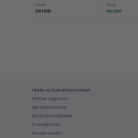
2 bud
3 bud
58 USD
48 USD
Sidefodsnavigation
Hjælp og kontaktoplysninger
Kontakt supporten
Alle auktionshuse
Betalingsmuligheder
Vi sender med
Sociale medier