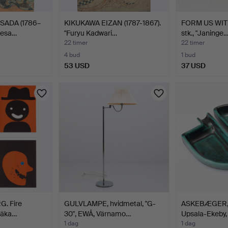
SADA (1786–
KIKUKAWA EIZAN (1787-1867).
FORM US WITH
mesa…
"Furyu Kadwari…
stk., "Janinge
22 timer
22 timer
4 bud
1 bud
53 USD
37 USD
. Fire
GULVLAMPE, hvidmetal, "G-
ASKEBÆGER, 2 
dläka…
30", EWÅ, Värnamo…
Upsala-Ekeby,
1 dag
1 dag