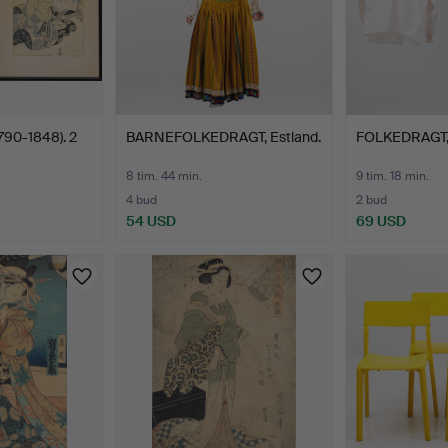
790-1848). 2
BARNEFOLKEDRAGT, Estland.
FOLKEDRAGT, h
8 tim. 44 min.
9 tim. 18 min.
4 bud
2 bud
54 USD
69 USD