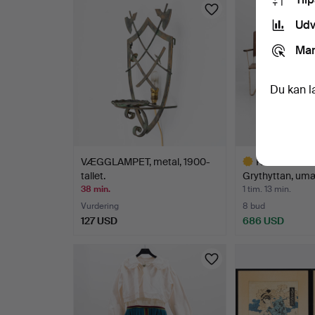
Genstande
Udv
Mar
Du kan l
VÆGGLAMPET, metal, 1900-
KARMSTOLE, 
tallet.
Grythyttan, umæ
38 min.
1 tim. 13 min.
Vurdering
8 bud
127 USD
686 USD
Udvalgt
genstand