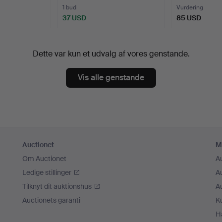
1 bud
Vurdering
37 USD
85 USD
Dette var kun et udvalg af vores genstande.
Vis alle genstande
Auctionet
M
Om Auctionet
A
Ledige stillinger
A
Tilknyt dit auktionshus
A
Auctionets garanti
K
H