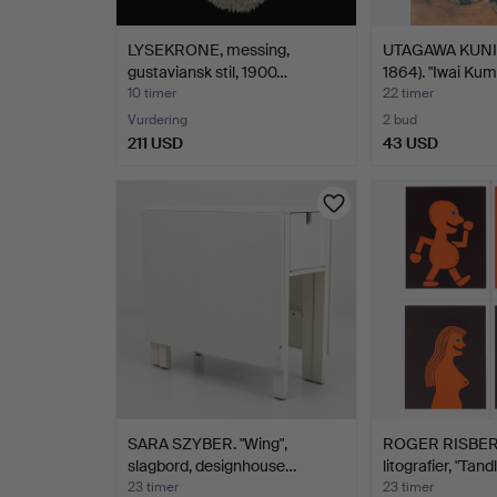
LYSEKRONE, messing,
UTAGAWA KUNI
gustaviansk stil, 1900…
1864). "Iwai Ku
10 timer
22 timer
Vurdering
2 bud
211 USD
43 USD
SARA SZYBER. "Wing",
ROGER RISBERG
slagbord, designhouse…
litografier, "Tan
23 timer
23 timer