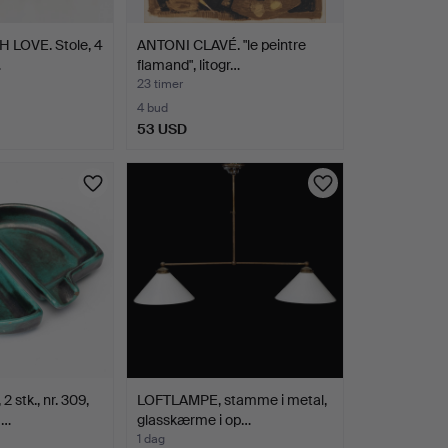
 LOVE. Stole, 4
ANTONI CLAVÉ. "le peintre
…
flamand", litogr…
23 timer
4 bud
53 USD
stk., nr. 309,
LOFTLAMPE, stamme i metal,
 …
glasskærme i op…
1 dag