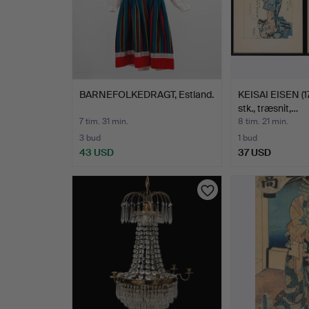
BARNEFOLKEDRAGT, Estland.
KEISAI EISEN (1
stk., træsnit,…
7 tim. 31 min.
8 tim. 21 min.
3 bud
1 bud
43 USD
37 USD