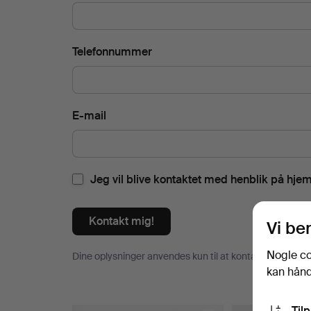
Telefonnummer
E-mail
Jeg vil blive kontaktet med henblik på hje
Kontakt mig!
Vi be
Nogle co
Dine oplysninger anvendes kun til at kontakte dig om v
kan håndt
Til