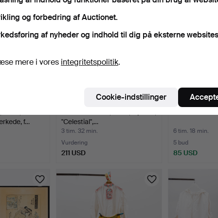
ikling og forbedring af Auctionet.
kedsføring af nyheder og indhold til dig på eksterne websites
æse mere i vores
integritetspolitik
.
Cookie-indstillinger
Accepte
6 stk.,
TALLERKENER, 9 stk., fajance,
BARNEFOLKED
rkede, f…
"Celestial",…
3 tim. 32 min.
6 tim. 18 min.
Vurdering
5 bud
211 USD
85 USD