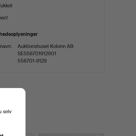
lukket
en!
hedsoplysninger
 navn:
Auktionshuset Kolonn AB
:
SE556701912901
556701-9129
u selv
et.