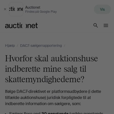
Auctionet
Vis
Luk
Findes på Google Play
Auctionet.com
Hjælp
/
DAC7-sælgerrapportering
/
Hvorfor skal auktionshuse
indberette mine salg til
skattemyndighederne?
Ifølge DAC7-direktivet er platformsudbydere (i dette
tilfælde auktionshuse) juridisk forpligtede til at
indberette information om sælgere, som:
Sælger flere end
30 genstande
(unikke genstands-