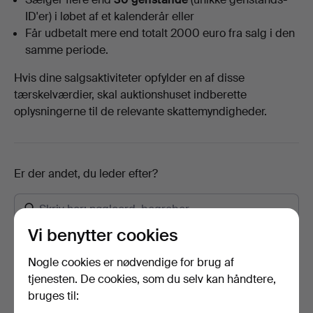
ID'er) i løbet af et kalenderår eller
Får udbetalt mere end totalt 2000 euro fra salg i den
samme periode.
Hvis dine salgsaktiviteter opfylder en af disse
tærskelværdier, skal auktionshuset indberette
oplysningerne til de relevante skattemyndigheder.
Er der andet, du leder efter?
Vi benytter cookies
Hvor lang tid tager transporten?
Nogle cookies er nødvendige for brug af
Kan jeg følge transporten med et kollinummer?
tjenesten. De cookies, som du selv kan håndtere,
Hvordan betaler jeg?
bruges til: