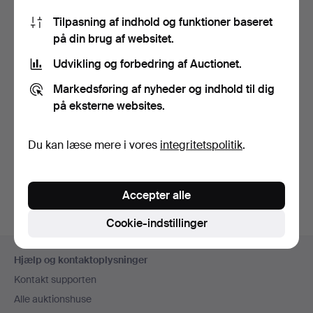
Hvor kan jeg sælge ting?
Tilpasning af indhold og funktioner baseret
Hvordan kan jeg se, om Auctionet.com har modtaget
på din brug af websitet.
min betaling?
Udvikling og forbedring af Auctionet.
Hvorfor kan jeg ikke komplettere mine oplysninger?
Hvordan ændrer jeg mine person- og
Markedsføring af nyheder og indhold til dig
kontaktoplysninger?
på eksterne websites.
Hvad er vurdering/startpris?
Du kan læse mere i vores
integritetspolitik
.
Hvordan bliver jeg kunde hos Auctionet.com?
Hvordan byder jeg på en netauktion?
Accepter alle
Cookie-indstillinger
Sidefodsnavigation
Hjælp og kontaktoplysninger
Kontakt supporten
Alle auktionshuse