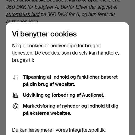
360 DKK for budgiver A. Derfor bliver der afgivet et
automatisk bud
på 360 DKK for A, og hun fører nu
auktionen igen.
Vi benytter cookies
Vi sørger altså for, at den, der har det højeste
maksimale bud, fører – også selvom det indebærer, at
Nogle cookies er nødvendige for brug af
vi nogle gange ikke kan følge budtrappen.
tjenesten. De cookies, som du selv kan håndtere,
bruges til:
Er der andet, du leder efter?
Tilpasning af indhold og funktioner baseret
på din brug af websitet.
Udvikling og forbedring af Auctionet.
Markedsføring af nyheder og indhold til dig
Hvor lang tid tager transporten?
på eksterne websites.
Kan jeg følge transporten med et kollinummer?
Hvordan betaler jeg?
Du kan læse mere i vores
integritetspolitik
.