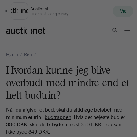
Auctionet
Vis
Luk
Findes på Google Play
Auctionet.com
Hjælp
/
Køb
/
Hvordan kunne jeg blive
overbudt med mindre end et
helt budtrin?
Når du afgiver et bud, skal du altid øge beløbet med
minimum et trin i
budtrappen
. Hvis det højeste bud er
300 DKK, skal du fx byde mindst 350 DKK – du kan
ikke byde 349 DKK.