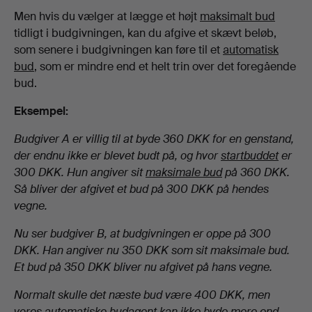
Men hvis du vælger at lægge et højt
maksimalt bud
tidligt i budgivningen, kan du afgive et skævt beløb,
som senere i budgivningen kan føre til et
automatisk
bud
, som er mindre end et helt trin over det foregående
bud.
Eksempel:
Budgiver A er villig til at byde 360 DKK for en genstand,
der endnu ikke er blevet budt på, og hvor
startbuddet
er
300 DKK. Hun angiver sit
maksimale bud
på 360 DKK.
Så bliver der afgivet et bud på 300 DKK på hendes
vegne.
Nu ser budgiver B, at budgivningen er oppe på 300
DKK. Han angiver nu 350 DKK som sit maksimale bud.
Et bud på 350 DKK bliver nu afgivet på hans vegne.
Normalt skulle det næste bud være 400 DKK, men
vores automatiske budagent kan ikke byde mere end