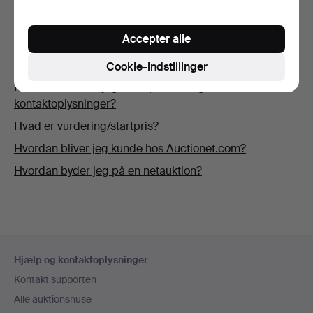
Hvor kan jeg sælge ting?
Hvordan kan jeg se, om Auctionet.com har modtaget
Accepter alle
min betaling?
Hvorfor kan jeg ikke komplettere mine oplysninger?
Cookie-indstillinger
Hvordan ændrer jeg mine person- og
kontaktoplysninger?
Hvad er vurdering/startpris?
Hvordan bliver jeg kunde hos Auctionet.com?
Hvordan byder jeg på en netauktion?
Sidefodsnavigation
Hjælp og kontaktoplysninger
Kontakt supporten
Alle auktionshuse