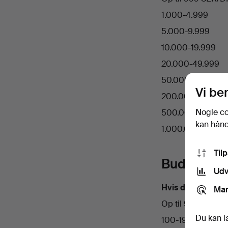
1.000-4.999
5.000-9.999
10.000-19.999
20.000-49.999
50.000-199.999
Vi be
200.000-499.99
Nogle co
500.000-999.99
kan håndt
1.000.000 og der
Til
Budtrappe
Udv
Hvis det førende 
Mar
Op til 99 EUR
Du kan l
100-199