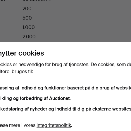
200
500
1.000
2.000
5.000
nytter cookies
9
10.000
okies er nødvendige for brug af tjenesten. De cookies, som d
9
20.000
ere, bruges til:
over
50.000
pasning af indhold og funktioner baseret på din brug af websit
 i EUR
ikling og forbedring af Auctionet.
bud er …
… skal du hæve med mindst
kedsføring af nyheder og indhold til dig på eksterne websites
5 EUR
æse mere i vores
integritetspolitik
.
10