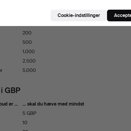
20
50
Cookie-indstillinger
Accepte
100
200
500
1.000
2.500
er
5.000
 i GBP
bud er …
… skal du hæve med mindst
5 GBP
10