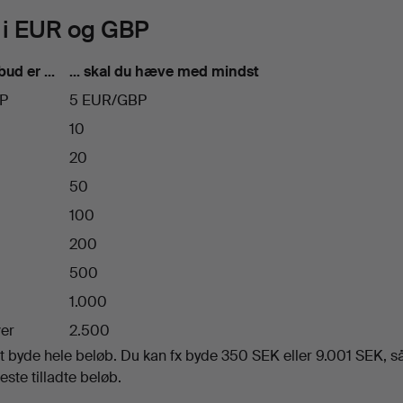
 i EUR og GBP
bud er …
… skal du hæve med mindst
BP
5 EUR/GBP
10
20
50
100
200
500
1.000
er
2.500
t byde hele beløb. Du kan fx byde 350 SEK eller 9.001 SEK, s
este tilladte beløb.