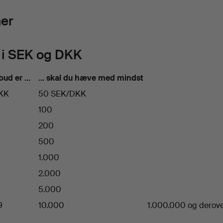
ner
 i SEK og DKK
bud er …
… skal du hæve med mindst
DKK
50 SEK/DKK
100
200
500
1.000
2.000
9
5.000
9
10.000
1.000.000 og derov