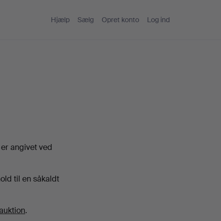
Hjælp
Sælg
Opret konto
Log ind
 er angivet ved
ld til en såkaldt
uktion
.