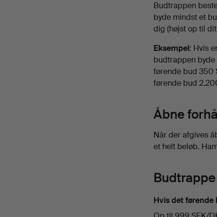
Budtrappen beste
byde mindst et bu
dig (højst op til 
Eksempel
: Hvis 
budtrappen byde m
førende bud 350 S
førende bud 2.200
Åbne forh
Når der afgives 
et helt beløb. H
Budtrappe
Hvis det førende 
Op til 999 SEK/