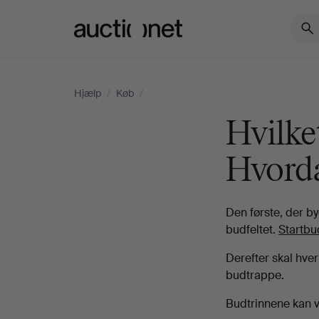
Auctionet.com
Hjælp
/
Køb
/
Hvilke
Hvord
Den første, der b
budfeltet.
Startbu
Derefter skal hver
budtrappe.
Budtrinnene kan va