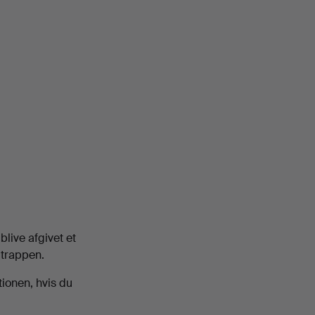
r blive afgivet et
dtrappen.
tionen, hvis du