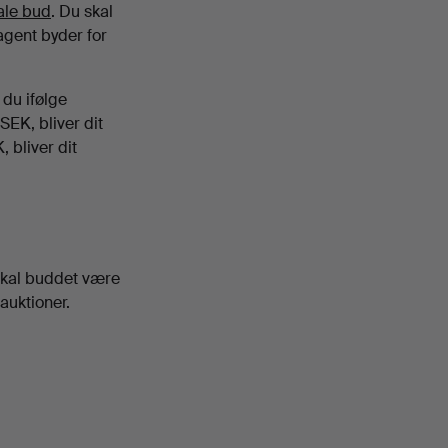
le bud
. Du skal
agent byder for
 du ifølge
EK, bliver dit
 bliver dit
skal buddet være
auktioner.