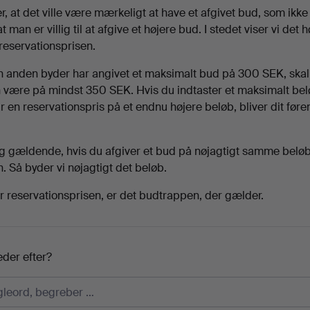
er, at det ville være mærkeligt at have et afgivet bud, som ikke
 man er villig til at afgive et højere bud. I stedet viser vi det 
l reservationsprisen.
en anden byder har angivet et maksimalt bud på 300 SEK, skal
 være på mindst 350 SEK. Hvis du indtaster et maksimalt be
 en reservationspris på et endnu højere beløb, bliver dit fø
g gældende, hvis du afgiver et bud på nøjagtigt samme belø
. Så byder vi nøjagtigt det beløb.
r reservationsprisen, er det budtrappen, der gælder.
eder efter?