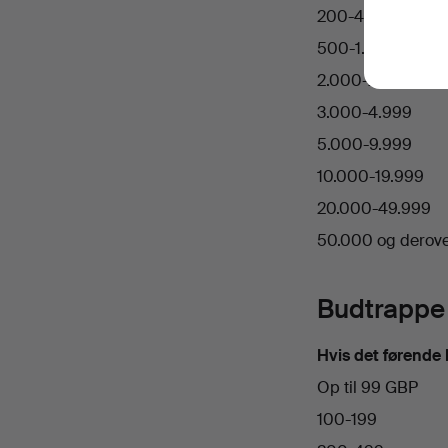
200-499
500-1.999
2.000-2.999
3.000-4.999
5.000-9.999
10.000-19.999
20.000-49.999
50.000 og derov
Budtrappe
Hvis det førende 
Op til 99 GBP
100-199