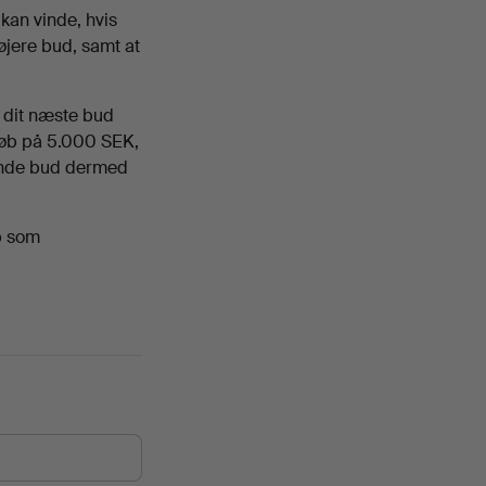
 kan vinde, hvis
højere bud, samt at
 dit næste bud
løb på 5.000 SEK,
rende bud dermed
b som