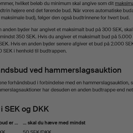
mmer, hvilket beløb du minimum skal angive som dit
maksima
dtrin højere end det førende bud. Når vores automatiske bud
dit maksimale bud), følger den også budtrinnene for hvert bud.
en anden byder har angivet et maksimalt bud på 300 SEK, skal
indst 350 SEK. Hvis du angiver et maksimalt bud på 5.000 S
EK. Hvis en anden byder senere afgiver et bud på 2.000 SEK,
 SEK i henhold til budtrappen.
åndsbud ved hammerslagsauktion
åbne forhåndsbud i forbindelse med en hammerslagsauktion, 
ammerslagsauktioner har desuden en anden budtrappe end net
 i SEK og DKK
bud er …
… skal du hæve med mindst
DKK
50 SEK/DKK