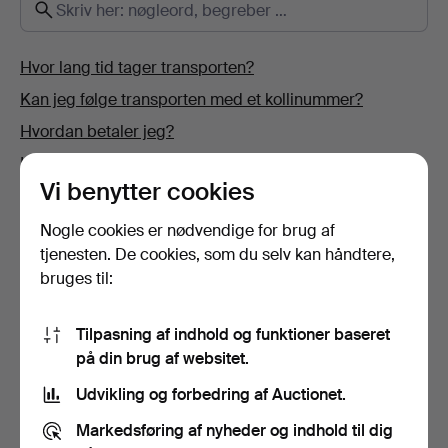
Hvor lang tid tager transporten?
Kan jeg følge transporten med et kollinummer?
Hvordan betaler jeg?
Hvor kan jeg sælge ting?
Vi benytter cookies
Hvordan kan jeg se, om Auctionet.com har modtaget
min betaling?
Nogle cookies er nødvendige for brug af
Hvorfor kan jeg ikke komplettere mine oplysninger?
tjenesten. De cookies, som du selv kan håndtere,
bruges til:
Hvordan ændrer jeg mine person- og
kontaktoplysninger?
Tilpasning af indhold og funktioner baseret
Hvad er vurdering/startpris?
på din brug af websitet.
Hvordan bliver jeg kunde hos Auctionet.com?
Udvikling og forbedring af Auctionet.
Hvordan byder jeg på en netauktion?
Markedsføring af nyheder og indhold til dig