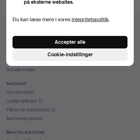
på eksterne websites.
Sidefodsnavigation
Du kan læse mere i vores
integritetspolitik
.
Hjælp og kontaktoplysninger
Kontakt supporten
Accepter alle
Alle auktionshuse
Betalingsmuligheder
Cookie-indstillinger
Vi sender med
Sociale medier
Auctionet
Om Auctionet
Ledige stillinger
Tilknyt dit auktionshus
Auctionets garanti
Mere fra Auctionet