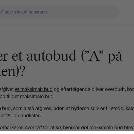
r et autobud ("A" på
ten)?
afgivet
et maksimalt bud
og efterfølgende bliver overbudt, by
p til det maksimale bud.
bud, som altså afgives, uden at byderen selv er til stede, ka
t "A" på budlisten.
markøren over "A" for at se, hvornår det maksimale bud blev 