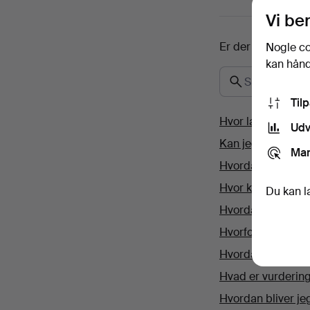
Vi be
Er der andet, du l
Nogle co
kan håndt
Til
Hvor lang tid tag
Udv
Kan jeg følge tra
Mar
Hvordan betaler j
Hvor kan jeg sælg
Du kan l
Hvordan kan jeg 
Hvorfor kan jeg i
Hvordan ændrer j
Hvad er vurdering
Hvordan bliver j