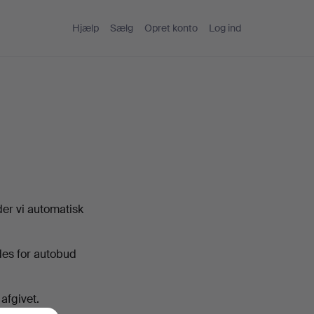
Hjælp
Sælg
Opret konto
Log ind
der vi automatisk
ldes for autobud
afgivet.