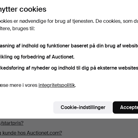
nytter cookies
eder efter?
okies er nødvendige for brug af tjenesten. De cookies, som d
ere, bruges til:
pasning af indhold og funktioner baseret på din brug af websit
er transporten?
ikling og forbedring af Auctionet.
nsporten med et kollinummer?
kedsføring af nyheder og indhold til dig på eksterne websites
eg?
e ting?
æse mere i vores
integritetspolitik
.
se, om Auctionet.com har modtaget min betaling?
kke komplettere mine oplysninger?
Cookie-indstillinger
Accepte
eg mine person- og kontaktoplysninger?
/startpris?
eg kunde hos Auctionet.com?