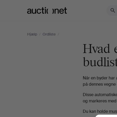
Auctionet.com
Hjælp
/
Ordliste
/
Hvad e
budlis
Når en byder har 
på dennes vegne o
Disse automatiske 
og markeres med e
Du kan holde muse