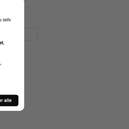
u selv
et.
.
r alle