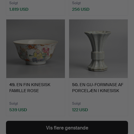
Solgt
Solgt
1.819 USD
256 USD
49
.
EN FIN KINESISK
50
.
EN GU-FORMVASE AF
FAMILLE ROSE
PORCELÆN I KINESISK
PORCELÆNSSKÅL…
GUAN…
Solgt
Solgt
539 USD
122 USD
Vis flere genstande