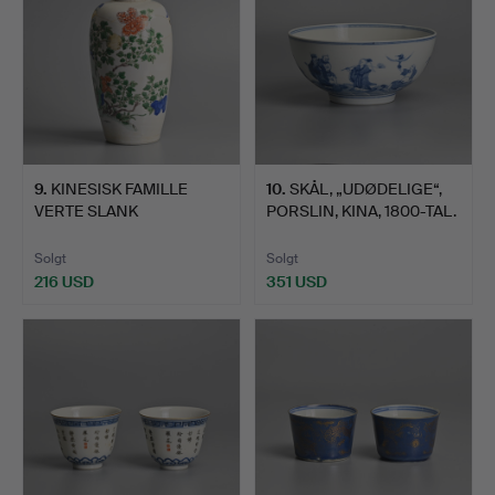
9
.
KINESISK FAMILLE
10
.
SKÅL, „UDØDELIGE“,
VERTE SLANK
PORSLIN, KINA, 1800-TAL.
ÆGFORMET PORC…
Solgt
Solgt
216 USD
351 USD