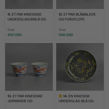
11
.
ET PAR KINESISKE
12
.
ET PAR BLÅMALEDE
UNDERGLASURBLÅ OG
OG FORGYLDTE
INDSKRE…
PORCELÆNSKOP…
Solgt
Solgt
432 USD
566 USD
13
.
ET PAR KINESISKE
14
.
EN KINESISK
JERNRØDE OG
UNDERGLAS-BLÅ OG
UNDERGLASURBL…
GULEMALJERET …