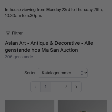
In-house viewing from Monday 23rd to Thursday 26th,
10:30am to 5:30pm.
Filtrer
Asian Art - Antique & Decorative - Alle
genstande hos Ma San Auction
306 genstande
Igangværende
Sorter
auktioner
1
…
7