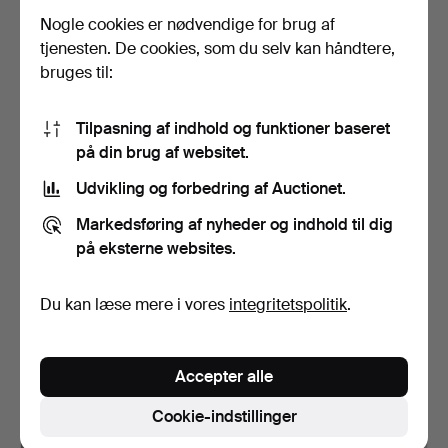
KOBBER…
Solgt
Solgt
Nogle cookies er nødvendige for brug af
1.145 USD
378 USD
tjenesten. De cookies, som du selv kan håndtere,
Udvalgt
bruges til:
genstand
Tilpasning af indhold og funktioner baseret
på din brug af websitet.
Udvikling og forbedring af Auctionet.
Markedsføring af nyheder og indhold til dig
på eksterne websites.
23
.
FLASKEVASE,
24
.
FLASKEVASE,
KINESISK
PORCELÆN, KINESISK
Du kan læse mere i vores
integritetspolitik
.
TURKISGLASERET
ROBINS ÆGGL…
PORSLI…
Solgt
Solgt
620 USD
351 USD
Accepter alle
Cookie-indstillinger