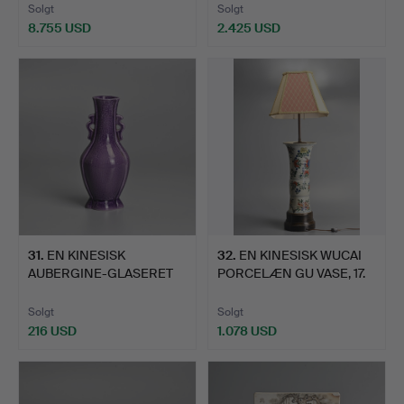
Solgt
Solgt
8.755 USD
2.425 USD
Udvalgt
genstand
31
.
EN KINESISK
32
.
EN KINESISK WUCAI
AUBERGINE-GLASERET
PORCELÆN GU VASE, 17.
MINIATURE P…
ÅR…
Solgt
Solgt
216 USD
1.078 USD