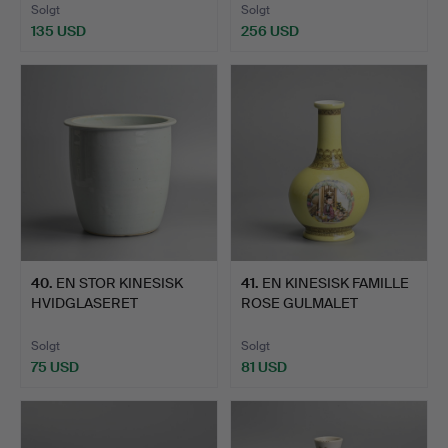
Solgt
Solgt
135 USD
256 USD
Udvalgt
genstand
40
.
EN STOR KINESISK
41
.
EN KINESISK FAMILLE
HVIDGLASERET
ROSE GULMALET
PORCELÆNSJAR…
PORCELÆN…
Solgt
Solgt
75 USD
81 USD