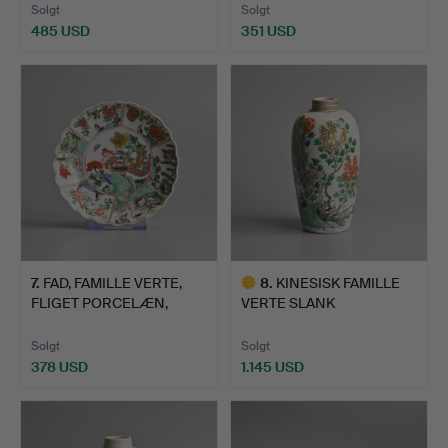
Solgt
Solgt
485 USD
351 USD
7
.
FAD, FAMILLE VERTE,
8
.
KINESISK FAMILLE
FLIGET PORCELÆN,
VERTE SLANK
„PHOE…
ÆGFORMET PORC…
Solgt
Solgt
378 USD
1.145 USD
Udvalgt
genstand