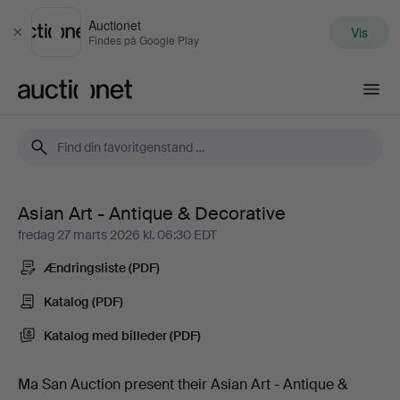
Auctionet
Vis
Luk
Findes på Google Play
Auctionet.com
Asian Art - Antique & Decorative
Asian
fredag 27 marts 2026 kl. 06:30 EDT
Art
Ændringsliste (PDF)
-
Katalog (PDF)
Katalog med billeder (PDF)
Antique
&
Ma San Auction present their Asian Art - Antique &