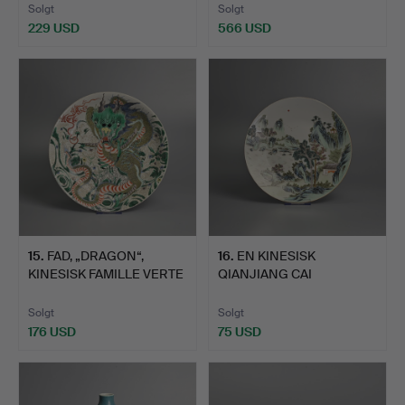
Solgt
Solgt
229 USD
566 USD
Udvalgt
genstand
15
.
FAD, „DRAGON“,
16
.
EN KINESISK
KINESISK FAMILLE VERTE
QIANJIANG CAI
PORC…
PORCELÆN"LANDSKA…
Solgt
Solgt
176 USD
75 USD