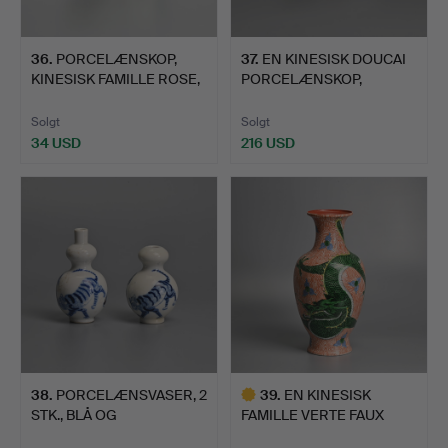
36
.
PORCELÆNSKOP,
37
.
EN KINESISK DOUCAI
KINESISK FAMILLE ROSE,
PORCELÆNSKOP,
JINGS…
SHENDE TA…
Solgt
Solgt
34 USD
216 USD
38
.
PORCELÆNSVASER, 2
39
.
EN KINESISK
STK., BLÅ OG
FAMILLE VERTE FAUX
KOBBERRØDE,…
BOIS PORCEL…