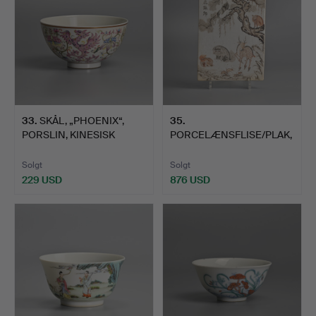
33
.
SKÅL, „PHOENIX“,
35
.
PORSLIN, KINESISK
PORCELÆNSFLISE/PLAK,
FAMILLE…
KINESISK GRISAILLE OG…
Solgt
Solgt
229 USD
876 USD