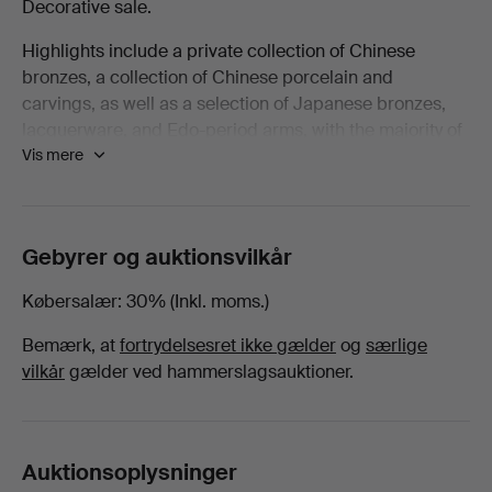
Decorative sale.
Decorative
Highlights include a private collection of Chinese
bronzes, a collection of Chinese porcelain and
-
carvings, as well as a selection of Japanese bronzes,
lacquerware, and Edo-period arms, with the majority of
Alle
Vis mere
lots being offered with no reserve!
genstande
Welcome to the sale.
hos
Gebyrer og auktionsvilkår
Ma
Købersalær
30% (Inkl. moms.)
Bemærk, at
fortrydelsesret ikke gælder
og
særlige
San
vilkår
gælder ved hammerslagsauktioner.
Auction
Auktionsoplysninger