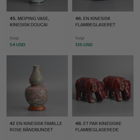
45
.
MEIPING VASE,
46
.
EN KINESISK
KINESISK DOUCAI
FLAMBEGLASERET
PORCELÆN, XI…
PORCELÆNSVASE, …
Solgt
Solgt
54 USD
135 USD
47
.
EN KINESISK FAMILLE
48
.
ET PAR KINESISKE
ROSE BÅNDBUNDET
FLAMBEGLASEREDE
DOBBEL…
PORCELÆNS…