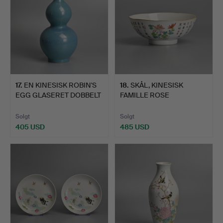
17
.
EN KINESISK ROBIN'S
18
.
SKÅL, KINESISK
EGG GLASERET DOBBELT
FAMILLE ROSE
G…
PORCELÆN 'SI J…
Solgt
Solgt
405 USD
485 USD