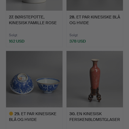
27
.
BØRSTEPOTTE,
28
.
ET PAR KINESISKE BLÅ
KINESISK FAMILLE ROSE
OG HVIDE
PORCELÆ…
PORCELÆNSTES…
Solgt
Solgt
162 USD
378 USD
29
.
ET PAR KINESISKE
30
.
EN KINESISK
BLÅ OG HVIDE
FERSKENBLOMSTGLASER
PORCELÆNSSKÅ…
ET MINIATUR…