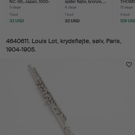
NC-96, Japan, 1900-
spiller fløjte, bronze, …
THOMS
1905.
talle…
fløjte, 
3 dage
8 dage
13 dage
1 bud
1 bud
4 bud
32 USD
32 USD
128 US
4640611. Louis Lot, krydsfløjte, sølv, Paris,
1904-1905.
Billeder