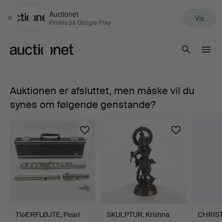
Auctionet
Vis
Luk
Findes på Google Play
Auctionet.com
Auktionen er afsluttet, men måske vil du
Louis
synes om følgende genstande?
Lot,
krydsfløjte,
sølv,
Paris,
1904-
TVÆRFLØJTE, Pearl
SKULPTUR, Krishna
CHRIS