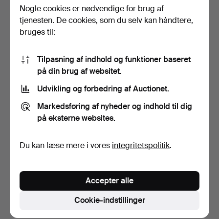
Budhistorik
Nogle cookies er nødvendige for brug af
tjenesten. De cookies, som du selv kan håndtere,
bruges til:
7
29 okt, 15:15
5 584 USD
Tilpasning af indhold og funktioner baseret
6
29 okt, 15:14
5 373 USD
på din brug af websitet.
7
A
29 okt, 15:14
5 252 USD
Udvikling og forbedring af Auctionet.
Markedsføring af nyheder og indhold til dig
Vis alle 50 bud
på eksterne websites.
Beskrivelse
Du kan læse mere i vores
integritetspolitik
.
Mærket L.L Louis Lot Paris Breveté. Serienummer 7376.
Sølvfrimærker Honoré Villette, 800/1000. Samlet vægt
Accepter alle
ca. 439 g. Længde 72 cm. I original æske. Askelængde
43 cm.
Cookie-indstillinger