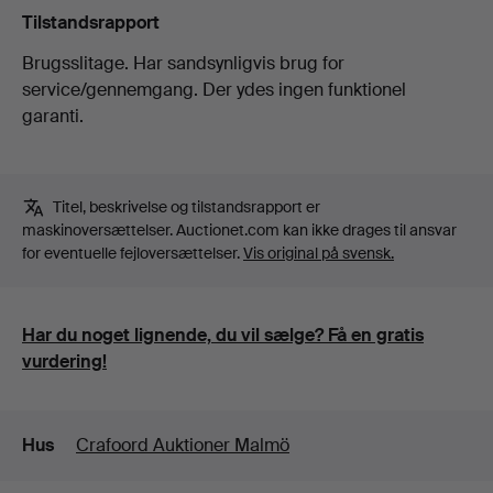
Tilstandsrapport
Brugsslitage. Har sandsynligvis brug for
service/gennemgang. Der ydes ingen funktionel
garanti.
Titel, beskrivelse og tilstandsrapport er
maskinoversættelser. Auctionet.com kan ikke drages til ansvar
for eventuelle fejloversættelser.
Vis original på svensk.
Har du noget lignende, du vil sælge? Få en gratis
vurdering!
Detaljer
Hus
Crafoord Auktioner Malmö