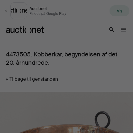
Auctionet
Vis
Luk
Findes på Google Play
Auctionet.com
4473505. Kobberkar, begyndelsen af det
20. århundrede.
« Tilbage til genstanden