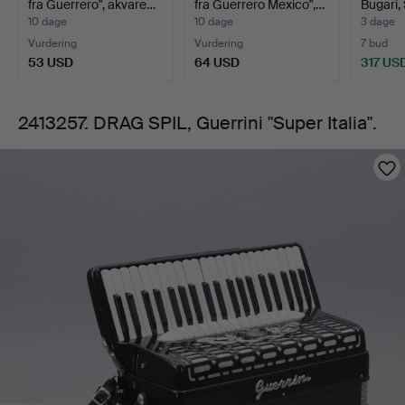
fra Guerrero", akvare…
fra Guerrero Mexico",…
Bugari, 
10 dage
10 dage
3 dage
Vurdering
Vurdering
7 bud
53 USD
64 USD
317 US
2413257. DRAG SPIL, Guerrini "Super Italia".
Billeder