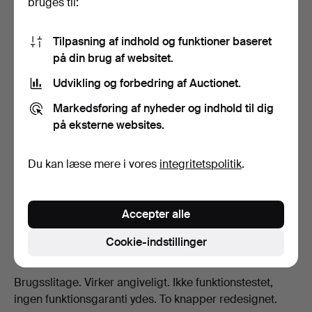
bruges til:
4
A
19 sep, 12:22
1 055 USD
Tilpasning af indhold og funktioner baseret
på din brug af websitet.
5
19 sep, 12:22
1 005 USD
Udvikling og forbedring af Auctionet.
4
18 sep, 11:25
952 USD
Markedsføring af nyheder og indhold til dig
på eksterne websites.
Vis alle 42 bud
Du kan læse mere i vores
integritetspolitik
.
Beskrivelse
Klaverharmonika. Højde ca 55 cm. Taske medfølger.
Accepter alle
Cookie-indstillinger
Tilstandsrapport
Brugsslitage. Virker angiveligt. Ikke funktionstestet,
ingen funktionsgaranti ydes. To knapper redesignet.