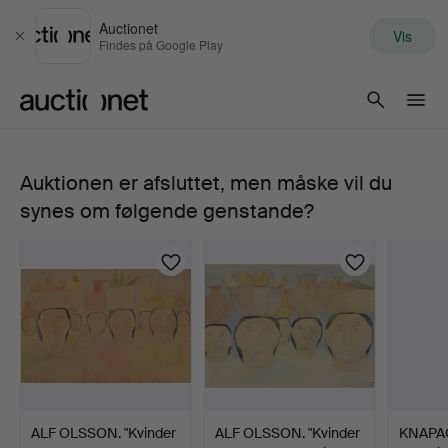
Auctionet
Vis
Luk
Findes på Google Play
Auctionet.com
Auktionen er afsluttet, men måske vil du
DRAG
synes om følgende genstande?
SPIL,
Guerrini
"Super
Italia".
ALF OLSSON. "Kvinder
ALF OLSSON. "Kvinder
KNAPA