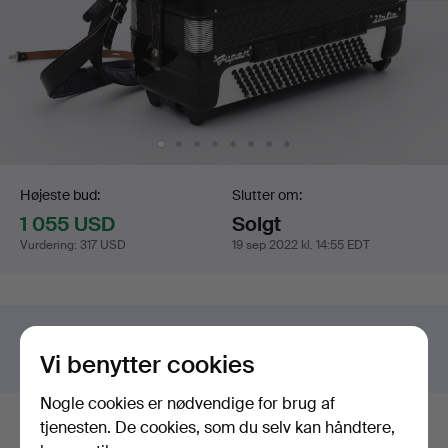
Budgivning
Højeste bud:
Slutter om:
1 055 USD
Solgt
Vurdering
:
317 USD
19 sep 2022 kl. 14:55 EDT
Har du noget lignende, du vil sælge?
Vi benytter cookies
Få foretaget en gratis vurdering!
Nogle cookies er nødvendige for brug af
tjenesten. De cookies, som du selv kan håndtere,
Budhistorik