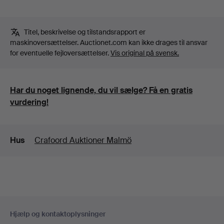
Titel, beskrivelse og tilstandsrapport er
maskinoversættelser. Auctionet.com kan ikke drages til ansvar
for eventuelle fejloversættelser.
Vis original på svensk.
Har du noget lignende, du vil sælge? Få en gratis
vurdering!
Detaljer
Hus
Crafoord Auktioner Malmö
Sidefodsnavigation
Hjælp og kontaktoplysninger