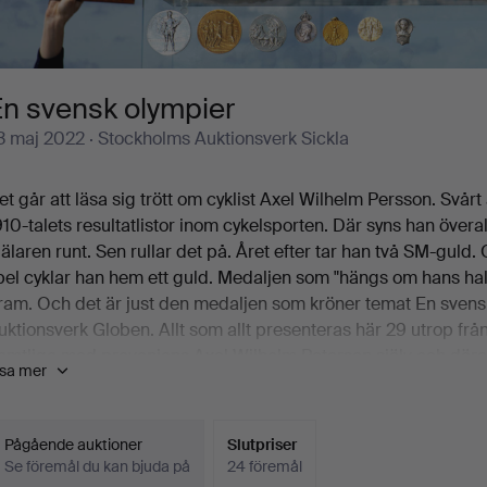
En svensk olympier
3 maj 2022
· Stockholms Auktionsverk Sickla
et går att läsa sig trött om cyklist Axel Wilhelm Persson. Svårt 
910-talets resultatlistor inom cykelsporten. Där syns han övera
älaren runt. Sen rullar det på. Året efter tar han två SM-gul
pel cyklar han hem ett guld. Medaljen som "hängs om hans hal
ram. Och det är just den medaljen som kröner temat En svens
uktionsverk Globen. Allt som allt presenteras här 29 utrop frå
amtliga med proveniens Axel Wilhelm Peterson själv och däref
isa mer
tmärkelser finns också ett diplom från 1912 års Olympiska spel
uldmedaljören. Det är en ung man som blickar in i kameran. L
rydd av oräkneliga medaljer och utmärkelser. Han står intill s
Pågående auktioner
Slutpriser
ymmer ett enormt dryckeshorn.
Se föremål du kan bjuda på
24 föremål
är hans lyckosamma decennium övergår i 1920-tal ställer han