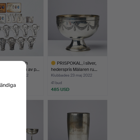
RKELSER och
PRISPOKAL, i silver,
, 14 st, i form av p…
hederspris Mälaren ru…
des 23 maj 2022
Klubbades 23 maj 2022
41 bud
vändiga
USD
485 USD
Utvalt
föremål