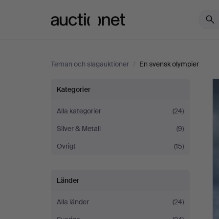
Auctionet.com
Teman och slagauktioner
/
En svensk olympier
En
Kategorier
svensk
Alla kategorier
(24)
Silver & Metall
(9)
olympier
Övrigt
(15)
Länder
Alla länder
(24)