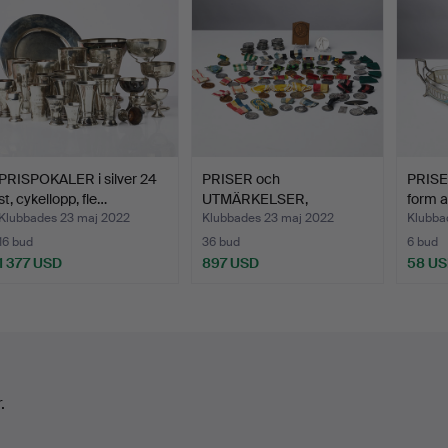
PRISPOKALER i silver 24
PRISER och
PRISER
st, cykellopp, fle…
UTMÄRKELSER,
form a
cykellopp, medalje…
Klubbades 23 maj 2022
Klubbades 23 maj 2022
Klubba
16 bud
36 bud
6 bud
1 377 USD
897 USD
58 U
.