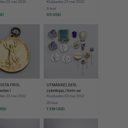
des 23 maj 2022
Klubbades 23 maj 2022
8 bud
SD
69 USD
RSTA PRIS,
UTMÄRKELSER,
else i
cykellopp, i form av
ykellopp, …
medaljer…
des 23 maj 2022
Klubbades 23 maj 2022
25 bud
 USD
1 318 USD