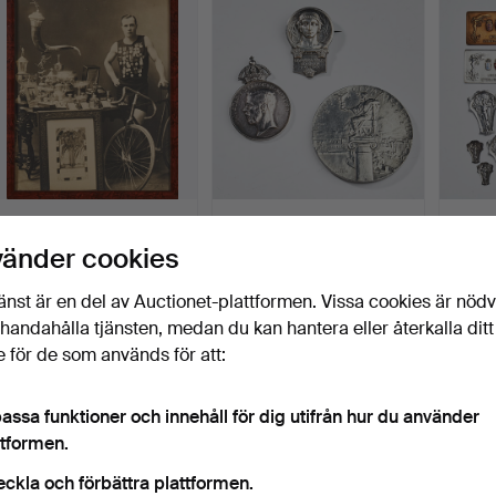
öremål
föremål
FOTOGRAFI föreställande
MINNESMEDALJER 3 st,
UTMÄ
tävlingscyklisten …
över Olympiska spelen…
PRISER
vänder cookies
Klubbades 23 maj 2022
Klubbades 23 maj 2022
Klubba
33 bud
27 bud
27 bud
änst är en del av Auctionet-plattformen. Vissa cookies är nöd
344 USD
412 USD
495 
illhandahålla tjänsten, medan du kan hantera eller återkalla ditt
 för de som används för att:
assa funktioner och innehåll för dig utifrån hur du använder
ttformen.
eckla och förbättra plattformen.