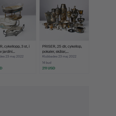
, cykellopp, 3 st, i
PRISER, 25 dlr, cykellop,
v jardini…
pokaler, skålar,…
des 23 maj 2022
Klubbades 23 maj 2022
14 bud
SD
211 USD