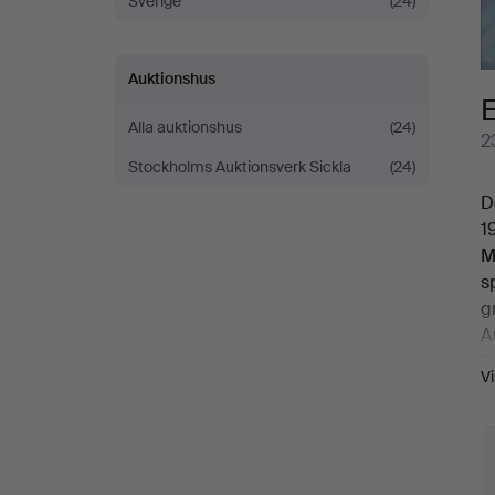
Sverige
(24)
Auktionshus
Alla auktionshus
(24)
2
Stockholms Auktionsverk Sickla
(24)
D
1
M
s
g
A
S
V
u
g
p
r
N