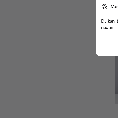
Mar
Du kan l
nedan.