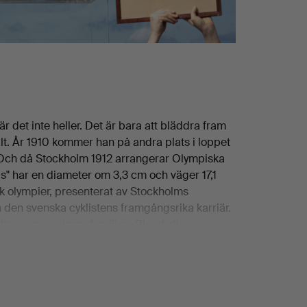
är det inte heller. Det är bara att bläddra fram
llt. År 1910 kommer han på andra plats i loppet
d. Och då Stockholm 1912 arrangerar Olympiska
s" har en diameter om 3,3 cm och väger 17,1
k olympier, presenterat av Stockholms
n den svenska cyklistens framgångsrika karriär.
ter som arv inom familjen. Bland alla
. Och ett fotografi på den olympiske
ikt en cyklismens general är hans bröstkorg
in cykel och ett prisbord som bland annat
 upp i OS i Antwerpen. Värdlandet Belgien är