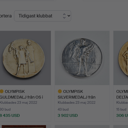
vårt sargat i sviterna efter Första världskriget och det blir et
lutpriser
xel Wilhelm Peterson vinner en silvermedalj. Även den presen
ortera
v våra främsta idrottsmän och varsågoda att botanisera i hans 
OLYMPISK
OLYMPISK
OLYM
GULDMEDALJ från OS i
SILVERMEDALJ från
DELT
Stockholm, c…
Antwerpen 1920,…
Antwe
Klubbades 23 maj 2022
Klubbades 23 maj 2022
Klubba
30 bud
43 bud
15 bud
8 435 USD
3 902 USD
306 
valt
Utvalt