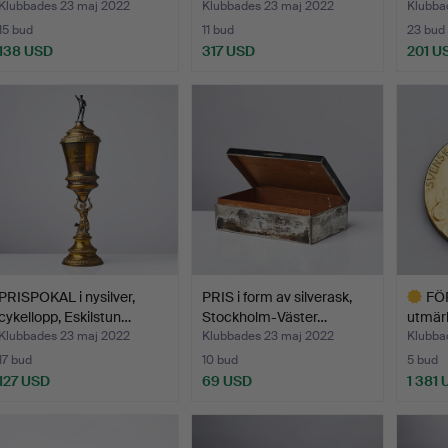
Klubbades 23 maj 2022
Klubbades 23 maj 2022
Klubba
15 bud
11 bud
23 bud
138 USD
317 USD
201 U
PRISPOKAL i nysilver,
PRIS i form av silverask,
FÖ
cykellopp, Eskilstun…
Stockholm-Väster…
utmärk
guld,c
Klubbades 23 maj 2022
Klubbades 23 maj 2022
Klubba
17 bud
10 bud
5 bud
127 USD
69 USD
1 381
Utvalt
föremål