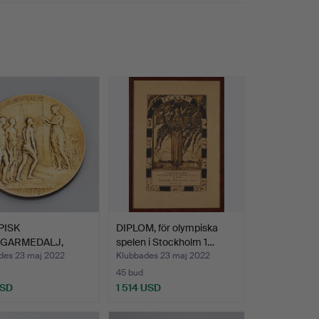
t mästerskap under enkla förhållanden.
teras här. Varmt välkomna att återupptäcka en
minst sagt välfyllda prisskåp.
PISK
DIPLOM, för olympiska
AGARMEDALJ,
spelen i Stockholm 1…
rpen 1920, b…
des 23 maj 2022
Klubbades 23 maj 2022
45 bud
USD
1 514 USD