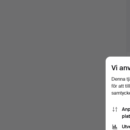
f
Vi an
Denna tj
för att t
samtycke
Anp
pla
Utv