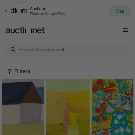
Auctionet
Visa
Stäng
Finns på Google Play
Auctionet.com
Filtrera
En
färgstark
konstsamling