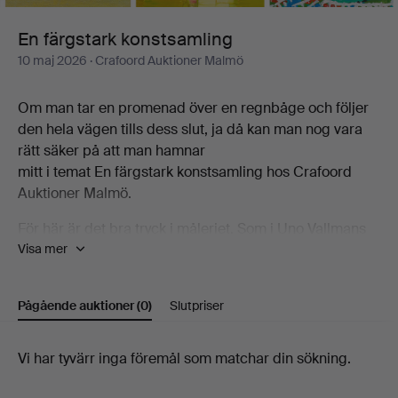
En färgstark konstsamling
10 maj 2026
· Crafoord Auktioner Malmö
Om man tar en promenad över en regnbåge och följer
den hela vägen tills dess slut, ja då kan man nog vara
rätt säker på att man hamnar
mitt i temat En färgstark konstsamling hos Crafoord
Auktioner Malmö.
För här är det bra tryck i måleriet. Som i Uno Vallmans
Visa mer
blomsterstilleben till exempel. Det hälsar världen med
färg där det hänger intill Ulf Trotzigs ljusblågula
"Tecken i skyn". Intill dem visas en duk av Madeleine
Pågående auktioner
(0)
Slutpriser
Pyk, en mycket Kargelsk vy över Djupvik och så en av
Peter Dahls stimmiga brusiga interiörer.
Pågående
Vi har tyvärr inga föremål som matchar din sökning.
Välkomna!
auktioner