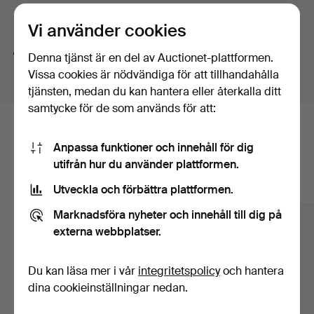
Söktips
Vi använder cookies
Vi söker automatiskt delar av ord. Söker du på
band
Denna tjänst är en del av Auctionet-plattformen.
hittar vi även
arm
band
sur
.
Vissa cookies är nödvändiga för att tillhandahålla
tjänsten, medan du kan hantera eller återkalla ditt
samtycke för de som används för att:
Här är föremål från vårt arkiv som
Anpassa funktioner och innehåll för dig
matchar din sökning
utifrån hur du använder plattformen.
Visa alla föremål
Utveckla och förbättra plattformen.
Marknadsföra nyheter och innehåll till dig på
externa webbplatser.
Du kan läsa mer i vår
integritetspolicy
och hantera
dina cookieinställningar nedan.