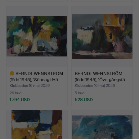
BERNDT WENNSTRÖM
BERNDT WENNSTRÖM
(född 1945), "Söndag i Hö…
(född 1945), "Övergångstä…
Klubbades 16 maj 2026
Klubbades 16 maj 2026
26 bud
5 bud
1 794 USD
528 USD
Utvalt
föremål