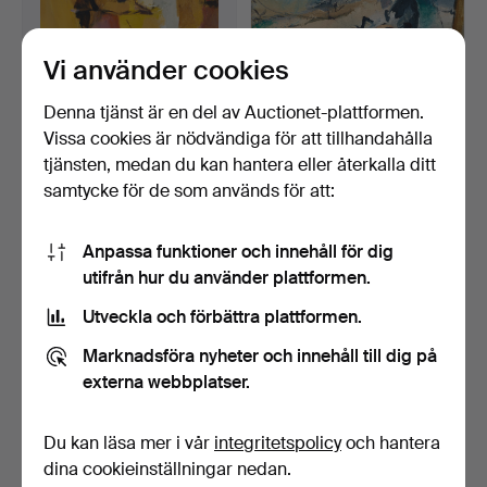
Vi använder cookies
Denna tjänst är en del av Auctionet-plattformen.
BERNDT WENNSTRÖM
BERNDT WENNSTRÖM
Vissa cookies är nödvändiga för att tillhandahålla
(född 1945), "Förtätning"…
(född 1945), "Punka", sig…
tjänsten, medan du kan hantera eller återkalla ditt
Klubbades 16 maj 2026
Klubbades 16 maj 2026
samtycke för de som används för att:
4 bud
3 bud
317 USD
338 USD
Anpassa funktioner och innehåll för dig
utifrån hur du använder plattformen.
Utveckla och förbättra plattformen.
Marknadsföra nyheter och innehåll till dig på
externa webbplatser.
Du kan läsa mer i vår
integritetspolicy
och hantera
dina cookieinställningar nedan.