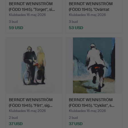
BERNDT WENNSTRÖM
BERNDT WENNSTRÖM
(FÖDD 1945). "Torget", si…
(FÖDD 1945). "Oväntat
möt…
Klubbades 16 maj 2026
Klubbades 16 maj 2026
3 bud
3 bud
59 USD
53 USD
BERNDT WENNSTRÖM
BERNDT WENNSTRÖM
(FÖDD 1945). "Flirt", sig…
(FÖDD 1945). "Cyklist", s…
Klubbades 16 maj 2026
Klubbades 16 maj 2026
2 bud
2 bud
37 USD
37 USD