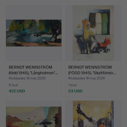
BERNDT WENNSTRÖM
BERNDT WENNSTRÖM
(född 1945), "Långholmen"…
(FÖDD 1945). "Skyltfönstr…
Klubbades 16 maj 2026
Klubbades 16 maj 2026
8 bud
1 bud
422 USD
53 USD