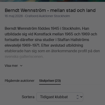
och
Berndt Wennström - mellan stad och land
16 maj 2026
· Crafoord Auktioner Stockholm
land
Berndt Wennström föddes 1945 i Stockholm. Han
utbildade sig vid Konstfack mellan 1965 och 1969 och
fortsatte därefter sina studier i Staffan Hallströms
elevateljé 1969–1971. Efter avslutad utbildning
etablerade han sig som en återkommande profil på den
svenska galleriscenen.
Visa mer
Han har haft separatutställningar på en rad gallerier,
däribland Flamenska Galleriet, Säfstaholms Slott,
Grafikens Hus, Galleri Astley, Galleri Eva Solvang,
Pågående auktioner
Slutpriser
(23)
Galleri Uddenberg, Galleri Nord, Oskarshamns
Konstförening, Galleri Holm, Galleri 33, Litografiska
Museet Konsthallen, Höganäs Museum,
Slutpriser
Sortera
Konstnärshuset, Galleri Axlund, Galleri Aix,