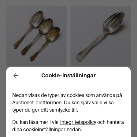
PETTER DAVIDSSON.
PEHR ZETHELIUS. Sked,
Cookie-inställningar
Back
Skedar, 3 st, silver, No…
silver, Stockholm, 1…
Klubbades 9 maj 2026
Klubbades 9 maj 2026
9 bud
3 bud
Nedan visas de typer av cookies som används på
201 USD
106 USD
Auctionet-plattformen. Du kan själv välja vilka
typer du ger ditt samtycke till.
Du kan läsa mer i vår
integritetspolicy
och hantera
dina cookieinställningar nedan.