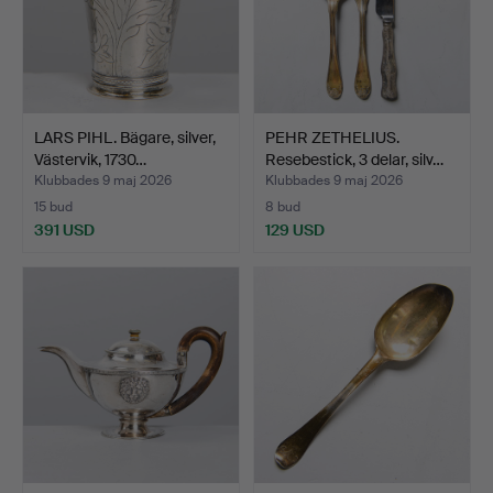
LARS PIHL. Bägare, silver,
PEHR ZETHELIUS.
Västervik, 1730…
Resebestick, 3 delar, silv…
Klubbades 9 maj 2026
Klubbades 9 maj 2026
15 bud
8 bud
391 USD
129 USD