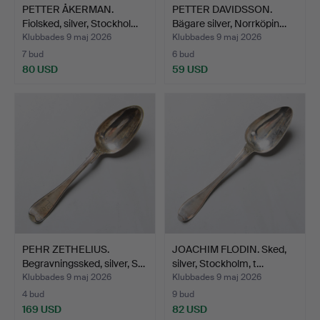
PETTER ÅKERMAN.
PETTER DAVIDSSON.
Fiolsked, silver, Stockhol…
Bägare silver, Norrköpin…
Klubbades 9 maj 2026
Klubbades 9 maj 2026
7 bud
6 bud
80 USD
59 USD
PEHR ZETHELIUS.
JOACHIM FLODIN. Sked,
Begravningssked, silver, S…
silver, Stockholm, t…
Klubbades 9 maj 2026
Klubbades 9 maj 2026
4 bud
9 bud
169 USD
82 USD