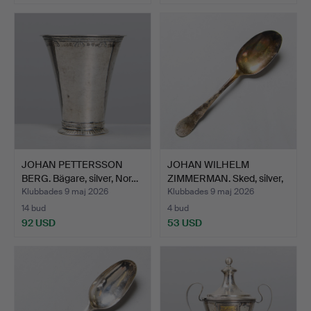
JOHAN PETTERSSON
JOHAN WILHELM
BERG. Bägare, silver, Nor…
ZIMMERMAN. Sked, silver,
Sto…
Klubbades 9 maj 2026
Klubbades 9 maj 2026
14 bud
4 bud
92 USD
53 USD