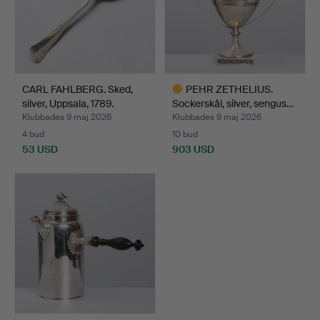
CARL FAHLBERG. Sked,
PEHR ZETHELIUS.
silver, Uppsala, 1789.
Sockerskål, silver, sengus…
Klubbades 9 maj 2026
Klubbades 9 maj 2026
4 bud
10 bud
53 USD
903 USD
Utvalt
föremål