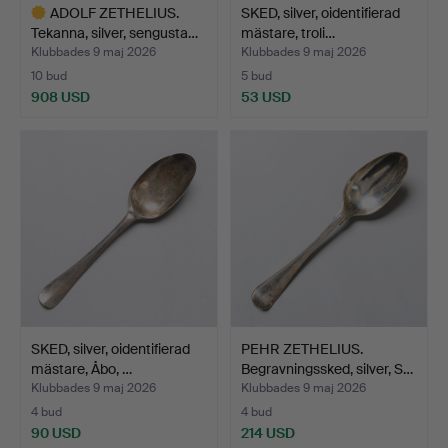
ADOLF ZETHELIUS.
SKED, silver, oidentifierad
Tekanna, silver, sengusta…
mästare, troli…
Klubbades 9 maj 2026
Klubbades 9 maj 2026
10 bud
5 bud
908 USD
53 USD
Utvalt
föremål
SKED, silver, oidentifierad
PEHR ZETHELIUS.
mästare, Åbo, …
Begravningssked, silver, S…
Klubbades 9 maj 2026
Klubbades 9 maj 2026
4 bud
4 bud
90 USD
214 USD