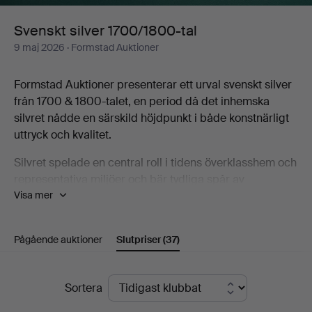
Svenskt silver 1700/1800-tal
9 maj 2026
· Formstad Auktioner
Formstad Auktioner presenterar ett urval svenskt silver
från 1700 & 1800-talet, en period då det inhemska
silvret nådde en särskild höjdpunkt i både konstnärligt
uttryck och kvalitet.
Silvret spelade en central roll i tidens överklasshem och
representativa miljöer och bär tydliga spår av
Visa mer
periodens stilideal, från rokokons mjuka former till den
gustavianska elegansen. Bland tidens framstående
silversmeder återfinns Pehr Zethelius, en av 1700-talets
Pågående auktioner
Slutpriser
(37)
mest betydande svenska mästare, vars arbeten
kännetecknas av hög konstnärlig och teknisk kvalitet
under sen rokoko samt under gustavianska tiden.
Slutpriser
Sortera
Identifiering och datering av svenskt silver bygger i hög