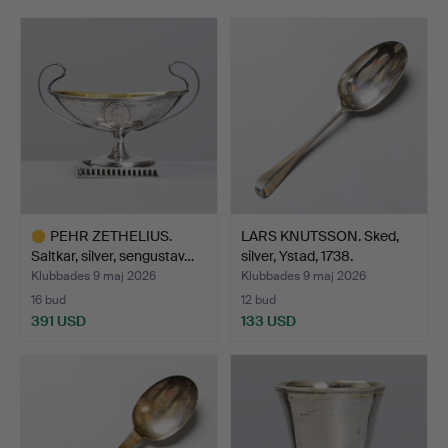
grad på stämplar. Från 1759 infördes årsstämplar i
Sverige, vilket möjliggör en mer exakt datering av
många föremål, medan äldre silver ofta kräver en
kombination av stilanalys och mästarstämplar för säker
attribuering.
Välkommen att ta del av ett elegant urval som speglar
svensk silversmideskonst på hög nivå och tidlös
elegans.
PEHR ZETHELIUS.
LARS KNUTSSON. Sked,
Saltkar, silver, sengustav…
silver, Ystad, 1738.
Klubbades 9 maj 2026
Klubbades 9 maj 2026
16 bud
12 bud
391 USD
133 USD
Utvalt
föremål