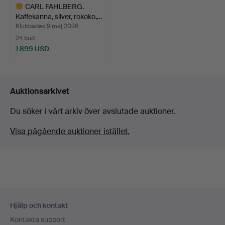
CARL FAHLBERG.
Kaffekanna, silver, rokoko,…
Klubbades 9 maj 2026
24 bud
1 899 USD
Utvalt
föremål
Auktionsarkivet
Du söker i vårt arkiv över avslutade auktioner.
Visa pågående auktioner istället.
Sidfotsnavigation
Hjälp och kontakt
Kontakta support