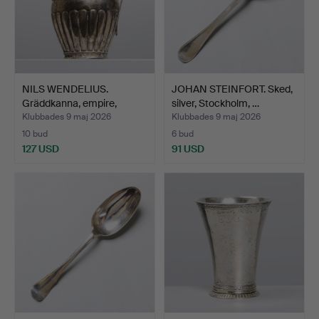
NILS WENDELIUS.
JOHAN STEINFORT. Sked,
Gräddkanna, empire,
silver, Stockholm, …
silver…
Klubbades 9 maj 2026
Klubbades 9 maj 2026
10 bud
6 bud
127 USD
91 USD