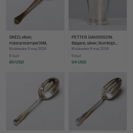
SKED, silver,
PETTER DAVIDSSON.
mästarstämpel NM,
Bägare, silver, Norrköpi…
daterad 17…
Klubbades 9 maj 2026
Klubbades 9 maj 2026
8 bud
5 bud
80 USD
64 USD