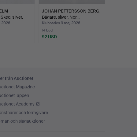
ELM
JOHAN PETTERSSON BERG.
ed, silver,
Bägare, silver, Nor…
j 2026
Klubbades 9 maj 2026
14 bud
92 USD
er från Auctionet
uctionet Magazine
uctionet-appen
uctionet Academy
onstnärer och formgivare
eman och slagauktioner