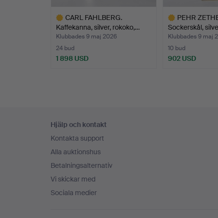
CARL FAHLBERG.
PEHR ZETHE
Kaffekanna, silver, rokoko,…
Sockerskål, silv
Klubbades 9 maj 2026
Klubbades 9 maj 
24 bud
10 bud
1 898 USD
902 USD
Utvalt
Utvalt
föremål
föremål
Sidfotsnavigation
Hjälp och kontakt
Kontakta support
Alla auktionshus
Betalningsalternativ
Vi skickar med
Sociala medier