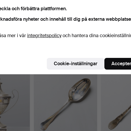
legans.
eckla och förbättra plattformen.
Pågående
i har tyvärr inga föremål som matchar din sökning.
Sö
knadsföra nyheter och innehåll till dig på externa webbplatse
uktioner
äsa mer i vår
integritetspolicy
och hantera dina cookieinställn
 som matchar din sökning
Cookie-inställningar
Accepter