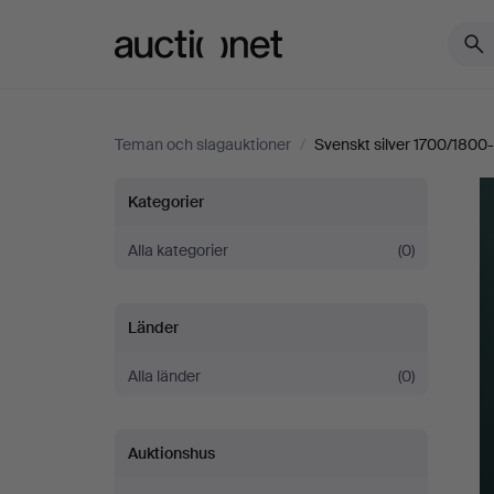
Auctionet.com
Teman och slagauktioner
/
Svenskt silver 1700/1800-
Svenskt
Kategorier
silver
Alla kategorier
(0)
1700/1800-
Länder
tal
Alla länder
(0)
Auktionshus