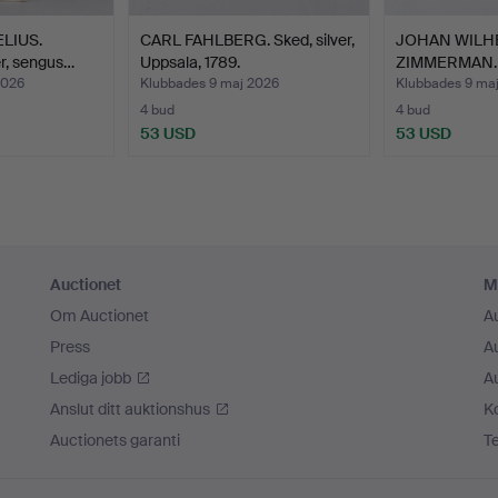
LIUS.
CARL FAHLBERG. Sked, silver,
JOHAN WILH
er, sengus…
Uppsala, 1789.
ZIMMERMAN. Sk
Sto…
2026
Klubbades 9 maj 2026
Klubbades 9 ma
4 bud
4 bud
53 USD
53 USD
Auctionet
M
Om Auctionet
A
Press
A
Lediga jobb
A
Anslut ditt auktionshus
K
Auctionets garanti
T