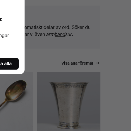
ktips
r.
Vi söker automatiskt delar av ord. Söker du
på
band
hittar vi även
arm
band
sur
.
ingar
a alla
Visa alla föremål