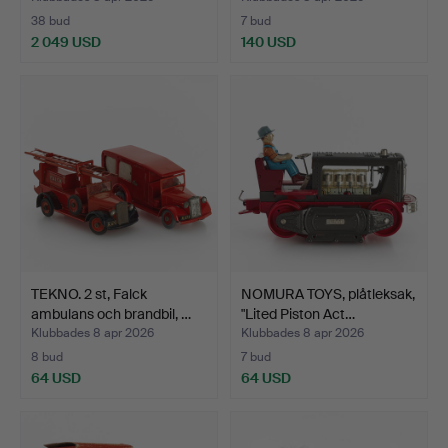
38 bud
7 bud
2 049 USD
140 USD
Utvalt
föremål
TEKNO. 2 st, Falck
NOMURA TOYS, plåtleksak,
ambulans och brandbil, …
"Lited Piston Act…
Klubbades 8 apr 2026
Klubbades 8 apr 2026
8 bud
7 bud
64 USD
64 USD