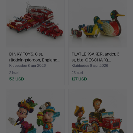
DINKY TOYS. 8 st,
PLÅTLEKSAKER, änder, 3
räddningsfordon, England…
st, bl.a. GESCHA "Q…
Klubbades 8 apr 2026
Klubbades 8 apr 2026
2 bud
23 bud
53 USD
127 USD