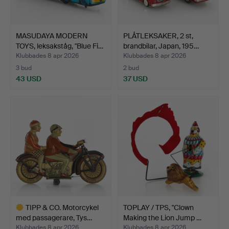
MASUDAYA MODERN
PLÅTLEKSAKER, 2 st,
TOYS, leksakståg, "Blue Fi…
brandbilar, Japan, 195…
Klubbades 8 apr 2026
Klubbades 8 apr 2026
3 bud
2 bud
43 USD
37 USD
TIPP & CO. Motorcykel
TOPLAY / TPS, "Clown
med passagerare, Tys…
Making the Lion Jump …
Klubbades 8 apr 2026
Klubbades 8 apr 2026