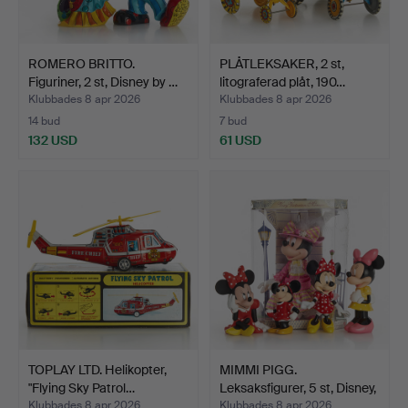
ROMERO BRITTO.
PLÅTLEKSAKER, 2 st,
Figuriner, 2 st, Disney by …
litograferad plåt, 190…
Klubbades 8 apr 2026
Klubbades 8 apr 2026
14 bud
7 bud
132 USD
61 USD
TOPLAY LTD. Helikopter,
MIMMI PIGG.
"Flying Sky Patrol…
Leksaksfigurer, 5 st, Disney,
…
Klubbades 8 apr 2026
Klubbades 8 apr 2026