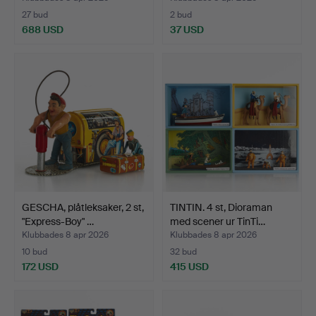
27 bud
2 bud
688 USD
37 USD
GESCHA, plåtleksaker, 2 st,
TINTIN. 4 st, Dioraman
"Express-Boy" …
med scener ur TinTi…
Klubbades 8 apr 2026
Klubbades 8 apr 2026
10 bud
32 bud
172 USD
415 USD