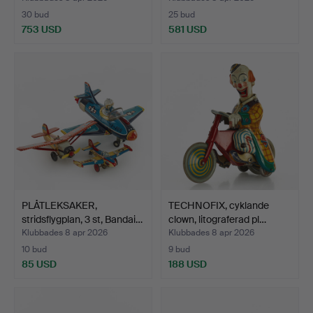
30 bud
25 bud
753 USD
581 USD
PLÅTLEKSAKER,
TECHNOFIX, cyklande
stridsflygplan, 3 st, Bandai…
clown, litograferad pl…
Klubbades 8 apr 2026
Klubbades 8 apr 2026
10 bud
9 bud
85 USD
188 USD