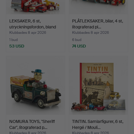
LEKSAKER, 6 st,
PLÅTLEKSAKER, bilar, 4 st,
utryckningsfordon, bland
litograferad pl…
a…
Klubbades 8 apr 2026
Klubbades 8 apr 2026
1 bud
6 bud
53 USD
74 USD
NOMURA TOYS, "Sheriff
TINTIN. Samlarfigurer, 6 st,
Car", litograferad p…
Hergé / Mouli…
Klubbades 8 apr 2026
Klubbades 8 apr 2026