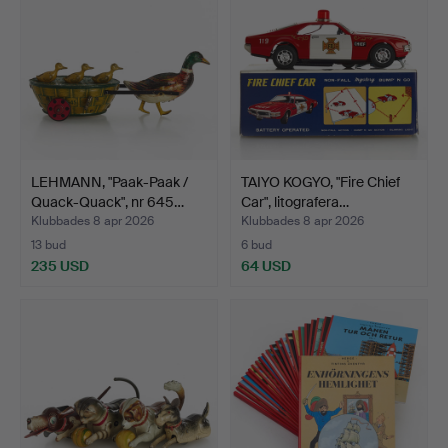
LEHMANN, "Paak-Paak /
TAIYO KOGYO, "Fire Chief
Quack-Quack", nr 645…
Car", litografera…
Klubbades 8 apr 2026
Klubbades 8 apr 2026
13 bud
6 bud
235 USD
64 USD