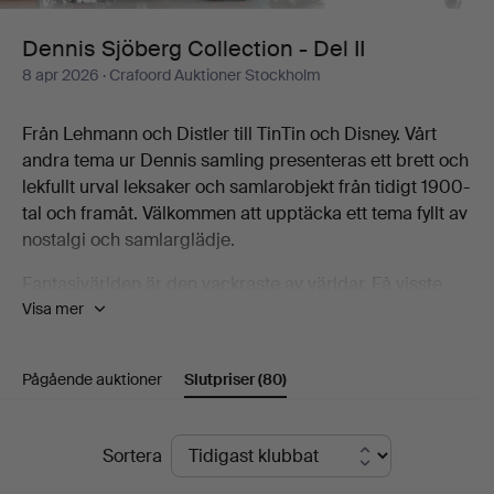
II
Dennis Sjöberg Collection - Del II
8 apr 2026
· Crafoord Auktioner Stockholm
Från Lehmann och Distler till TinTin och Disney. Vårt
andra tema ur Dennis samling presenteras ett brett och
lekfullt urval leksaker och samlarobjekt från tidigt 1900-
tal och framåt. Välkommen att upptäcka ett tema fyllt av
nostalgi och samlarglädje.
Fantasivärlden är den vackraste av världar. Få visste
Visa mer
det bättre än mannen bakom en av Sveriges mest
mångfacetterade samlingar leksaker. Samlingen
omfattar tusentals föremål, från mekaniska plåtleksaker
Pågående auktioner
Slutpriser
(80)
och Disneyfigurer till Elastolinsoldater,
flygplansmodeller, brandbilar, dockor, nallebjörnar och
betydligt mer än så. Till Crafoord Auktioner Stockholms
Slutpriser
Sortera
stora glädje kan vi nu låta dig själv förtrollas av den.