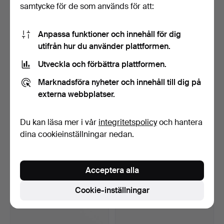
samtycke för de som används för att:
10 bud
5 bud
75 USD
53 USD
Anpassa funktioner och innehåll för dig
utifrån hur du använder plattformen.
Utveckla och förbättra plattformen.
Marknadsföra nyheter och innehåll till dig på
externa webbplatser.
Du kan läsa mer i vår
integritetspolicy
och hantera
dina cookieinställningar nedan.
CORGI TOYS. Brandbilar, 5
ALPS, "Rodeo Cowboy
st, England, bla…
Rope Spinner", litogra…
Klubbades 8 apr 2026
Klubbades 8 apr 2026
Acceptera alla
1 bud
16 bud
32 USD
98 USD
Cookie-inställningar