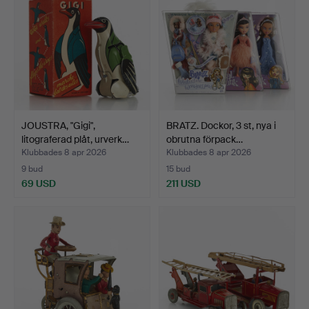
JOUSTRA, "Gigi",
BRATZ. Dockor, 3 st, nya i
litograferad plåt, urverk…
obrutna förpack…
Klubbades 8 apr 2026
Klubbades 8 apr 2026
9 bud
15 bud
69 USD
211 USD