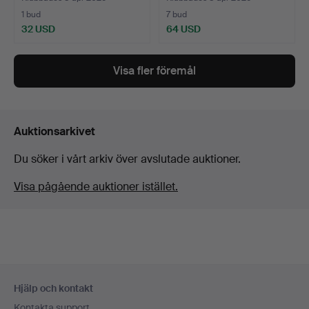
1 bud
7 bud
32 USD
64 USD
Visa fler föremål
Auktionsarkivet
Du söker i vårt arkiv över avslutade auktioner.
Visa pågående auktioner istället.
Sidfotsnavigation
Hjälp och kontakt
Kontakta support