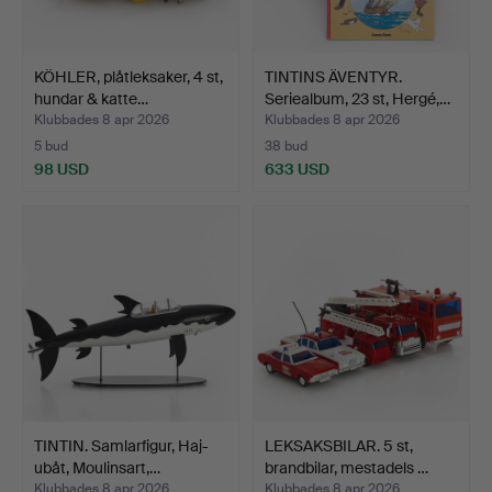
KÖHLER, plåtleksaker, 4 st,
TINTINS ÄVENTYR.
hundar & katte…
Seriealbum, 23 st, Hergé,…
Klubbades 8 apr 2026
Klubbades 8 apr 2026
5 bud
38 bud
98 USD
633 USD
TINTIN. Samlarfigur, Haj-
LEKSAKSBILAR. 5 st,
ubåt, Moulinsart,…
brandbilar, mestadels …
Klubbades 8 apr 2026
Klubbades 8 apr 2026