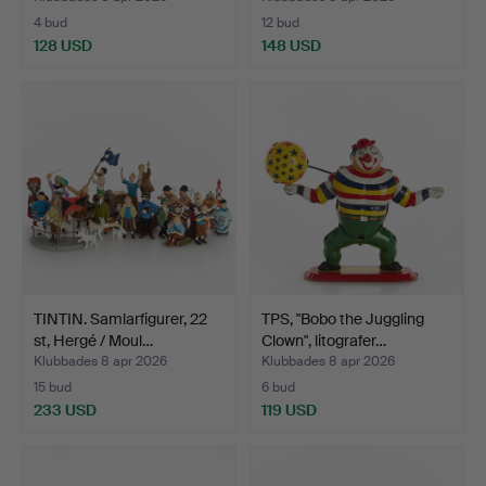
4 bud
12 bud
128 USD
148 USD
TINTIN. Samlarfigurer, 22
TPS, "Bobo the Juggling
st, Hergé / Moul…
Clown", litografer…
Klubbades 8 apr 2026
Klubbades 8 apr 2026
15 bud
6 bud
233 USD
119 USD