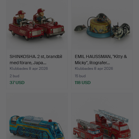
SHINKOSHA. 2 st, brandbil
EMIL HAUSSMAN, "Kitty &
med förare, Japa…
Micky", litografer…
Klubbades 8 apr 2026
Klubbades 8 apr 2026
2 bud
15 bud
37 USD
118 USD