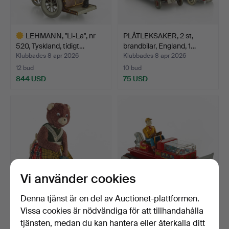
LEHMANN, "Li-La", nr
PLÅTLEKSAKER, 2 st,
520, Tyskland, tidigt…
brandbilar, England, 1…
Klubbades 8 apr 2026
Klubbades 8 apr 2026
12 bud
10 bud
844 USD
75 USD
Utvalt
föremål
Vi använder cookies
Denna tjänst är en del av Auctionet-plattformen.
CRAGSTAN, "The Busy
NOMURA TOY LTD, "Magic
Vissa cookies är nödvändiga för att tillhandahålla
Housekeeper", batteri,…
Action Bulldozer", …
tjänsten, medan du kan hantera eller återkalla ditt
Klubbades 8 apr 2026
Klubbades 8 apr 2026