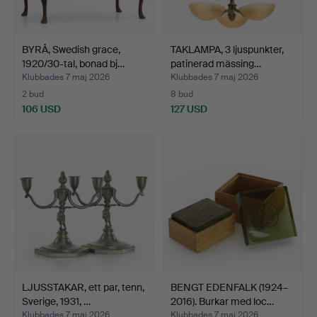
BYRÅ, Swedish grace,
TAKLAMPA, 3 ljuspunkter,
1920/30-tal, bonad bj…
patinerad mässing…
Klubbades 7 maj 2026
Klubbades 7 maj 2026
2 bud
8 bud
106 USD
127 USD
LJUSSTAKAR, ett par, tenn,
BENGT EDENFALK (1924–
Sverige, 1931, …
2016). Burkar med loc…
Klubbades 7 maj 2026
Klubbades 7 maj 2026