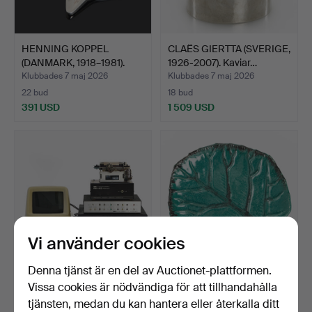
HENNING KOPPEL
CLAËS GIERTTA (SVERIGE,
(DANMARK, 1918–1981).
1926-2007). Kaviar…
brosc…
Klubbades 7 maj 2026
Klubbades 7 maj 2026
22 bud
18 bud
391 USD
1 509 USD
Vi använder cookies
Denna tjänst är en del av Auctionet-plattformen.
SOUTHWEST TECHNICAL
HILDUR HAGGÅRD
Vissa cookies är nödvändiga för att tillhandahålla
PRODUCTS
(SVERIGE, 1885–1958). Fat,
tjänsten, medan du kan hantera eller återkalla ditt
CORPORATION (…
…
Klubbades 7 maj 2026
Klubbades 7 maj 2026