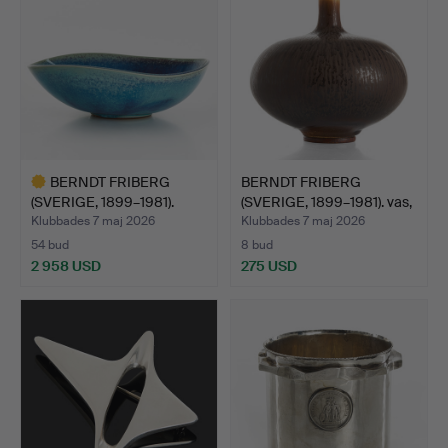
BERNDT FRIBERG
BERNDT FRIBERG
(SVERIGE, 1899–1981).
(SVERIGE, 1899–1981). vas,
Störr…
…
Klubbades 7 maj 2026
Klubbades 7 maj 2026
54 bud
8 bud
2 958 USD
275 USD
Utvalt
föremål