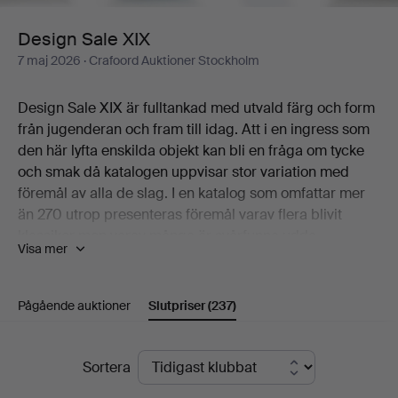
Design Sale XIX
7 maj 2026
· Crafoord Auktioner Stockholm
Design Sale XIX är fulltankad med utvald färg och form
från jugenderan och fram till idag. Att i en ingress som
den här lyfta enskilda objekt kan bli en fråga om tycke
och smak då katalogen uppvisar stor variation med
föremål av alla de slag. I en katalog som omfattar mer
än 270 utrop presenteras föremål varav flera blivit
klassiker men varav många är svårfunna udda
Visa mer
exemplar som man får svårt att finna två av.
En cocktailshaker i gacil art deco är ett av sköna ting
Pågående auktioner
Slutpriser
(237)
som här kan nämnas. Det i samma andetag som ett
stramt skrin i silver från Atelier Borgila, keramik av
Berndt Friberg, ett Surfboard table av Charles Eames,
Slutpriser
Sortera
en åtråvärd elefant av Lisa Larson, en Bagatelle-vas