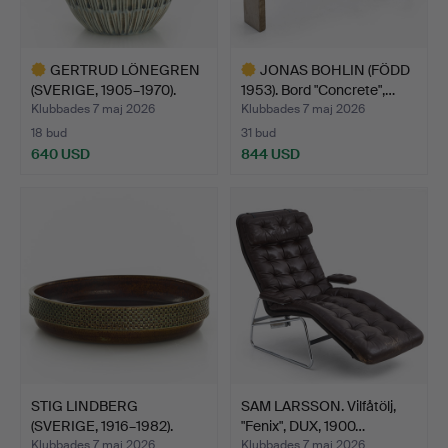
GERTRUD LÖNEGREN
JONAS BOHLIN (FÖDD
(SVERIGE, 1905–1970).
1953). Bord "Concrete",…
Vas…
Klubbades 7 maj 2026
Klubbades 7 maj 2026
18 bud
31 bud
640 USD
844 USD
Utvalt
Utvalt
föremål
föremål
STIG LINDBERG
SAM LARSSON. Vilfåtölj,
(SVERIGE, 1916–1982).
"Fenix", DUX, 1900…
Skålfa…
Klubbades 7 maj 2026
Klubbades 7 maj 2026