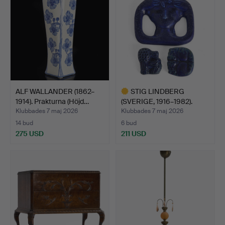
ALF WALLANDER (1862–
STIG LINDBERG
1914). Prakturna (Höjd…
(SVERIGE, 1916–1982).
Spänne…
Klubbades 7 maj 2026
Klubbades 7 maj 2026
14 bud
6 bud
275 USD
211 USD
Utvalt
föremål