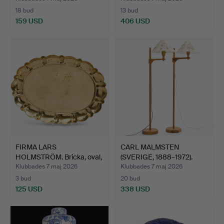
18 bud
13 bud
159 USD
406 USD
FIRMA LARS
CARL MALMSTEN
HOLMSTRÖM. Bricka, oval,
(SVERIGE, 1888–1972).
handdr…
''Stak…
Klubbades 7 maj 2026
Klubbades 7 maj 2026
3 bud
20 bud
125 USD
338 USD