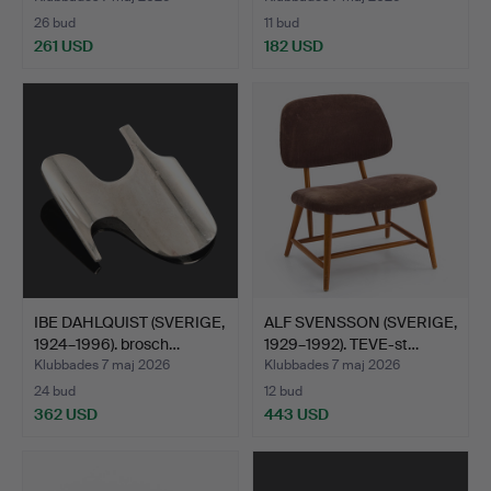
26 bud
11 bud
261 USD
182 USD
IBE DAHLQUIST (SVERIGE,
ALF SVENSSON (SVERIGE,
1924–1996). brosch…
1929–1992). TEVE-st…
Klubbades 7 maj 2026
Klubbades 7 maj 2026
24 bud
12 bud
362 USD
443 USD