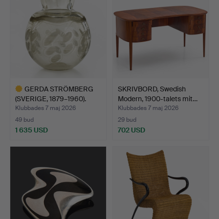
GERDA STRÖMBERG
SKRIVBORD, Swedish
(SVERIGE, 1879–1960).
Modern, 1900-talets mit…
Vas…
Klubbades 7 maj 2026
Klubbades 7 maj 2026
49 bud
29 bud
1 635 USD
702 USD
Utvalt
föremål