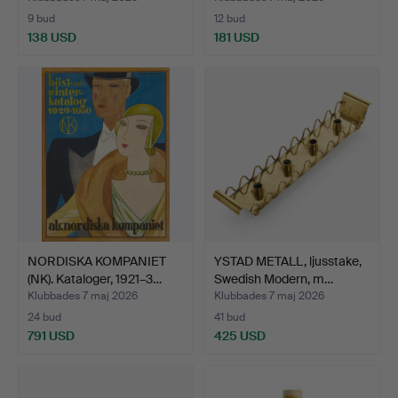
9 bud
12 bud
138 USD
181 USD
NORDISKA KOMPANIET
YSTAD METALL, ljusstake,
(NK). Kataloger, 1921–3…
Swedish Modern, m…
Klubbades 7 maj 2026
Klubbades 7 maj 2026
24 bud
41 bud
791 USD
425 USD