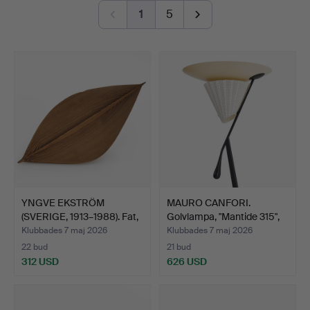
från franska Lalique, dränkt i art nouveau och så mitt
1
5
upp i allt, några hemdatorer av den där charmigt gamla
sorten.
Känn er varm välkomna till Crafoord Auktioner
Stockholm!
YNGVE EKSTRÖM
MAURO CANFORI.
(SVERIGE, 1913–1988). Fat,
Golvlampa, "Mantide 315",
i…
O…
Klubbades 7 maj 2026
Klubbades 7 maj 2026
22 bud
21 bud
312 USD
626 USD