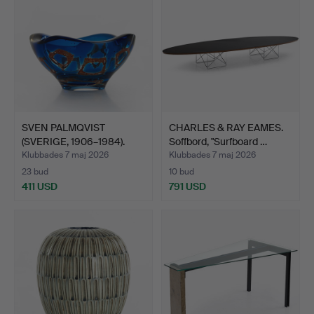
SVEN PALMQVIST
CHARLES & RAY EAMES.
(SVERIGE, 1906–1984).
Soffbord, "Surfboard …
Skål,…
Klubbades 7 maj 2026
Klubbades 7 maj 2026
23 bud
10 bud
411 USD
791 USD