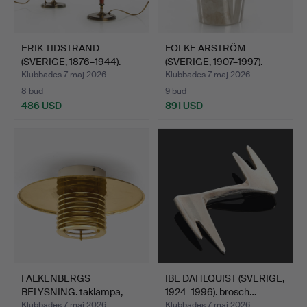
ERIK TIDSTRAND
FOLKE ARSTRÖM
(SVERIGE, 1876–1944).
(SVERIGE, 1907–1997).
Bords…
kanna,…
Klubbades 7 maj 2026
Klubbades 7 maj 2026
8 bud
9 bud
486 USD
891 USD
FALKENBERGS
IBE DAHLQUIST (SVERIGE,
BELYSNING. taklampa,
1924–1996). brosch…
mässing, …
Klubbades 7 maj 2026
Klubbades 7 maj 2026