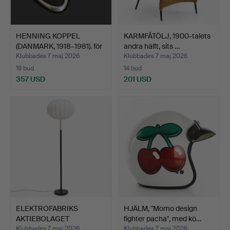
HENNING KOPPEL
KARMFÅTÖLJ, 1900-talets
(DANMARK, 1918–1981). för
andra hälft, sits …
G…
Klubbades 7 maj 2026
Klubbades 7 maj 2026
19 bud
14 bud
357 USD
201 USD
ELEKTROFABRIKS
HJÄLM, "Momo design
AKTIEBOLAGET
fighter pacha", med kö…
ESKILSTUNA (EA…
Klubbades 7 maj 2026
Klubbades 7 maj 2026