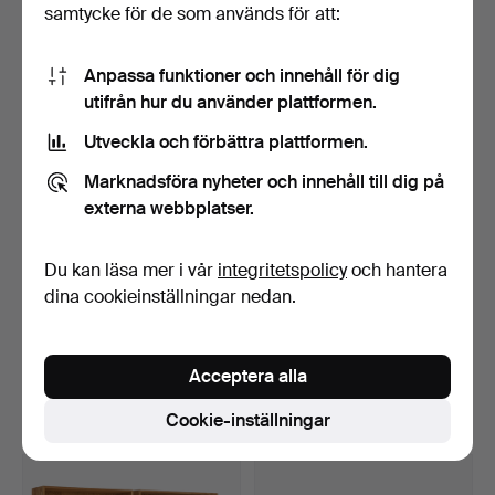
samtycke för de som används för att:
16 bud
28 bud
1 898 USD
232 USD
Anpassa funktioner och innehåll för dig
utifrån hur du använder plattformen.
Utveckla och förbättra plattformen.
Marknadsföra nyheter och innehåll till dig på
externa webbplatser.
Du kan läsa mer i vår
integritetspolicy
och hantera
dina cookieinställningar nedan.
BÖRGE LINDAU & BO
HENNING KOPPEL
LINDECRANTZ, ALLBORD
(DANMARK, 1918–1981). för
/ B…
G…
Klubbades 7 maj 2026
Klubbades 7 maj 2026
Acceptera alla
19 bud
17 bud
653 USD
275 USD
Cookie-inställningar