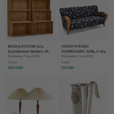
MODULSYSTEM, furu,
OIDENTIFIERAD
Scandinavian Modern, 19…
FORMGIVARE. Soffa, 3-sits,
S…
Klubbades 7 maj 2026
Klubbades 7 maj 2026
21 bud
4 bud
433 USD
211 USD