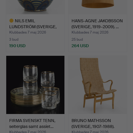
NILS EMIL
HANS-AGNE JAKOBSSON
LUNDSTRÖM (SVERIGE,
(SVERIGE, 1919–2009). …
1865–1960). …
Klubbades 7 maj 2026
Klubbades 7 maj 2026
3 bud
25 bud
190 USD
264 USD
Utvalt
föremål
FIRMA SVENSKT TENN,
BRUNO MATHSSON
selterglas samt assiet…
(SVERIGE, 1907–1988).
Fåtöl…
Klubbades 7 maj 2026
Klubbades 7 maj 2026