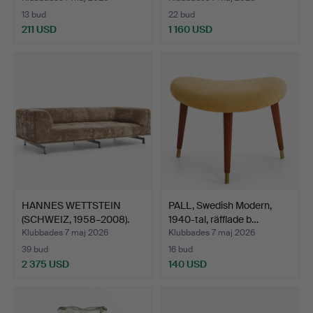
13 bud
22 bud
211 USD
1 160 USD
HANNES WETTSTEIN
PALL, Swedish Modern,
(SCHWEIZ, 1958–2008).
1940-tal, räfflade b…
Sof…
Klubbades 7 maj 2026
Klubbades 7 maj 2026
39 bud
16 bud
2 375 USD
140 USD