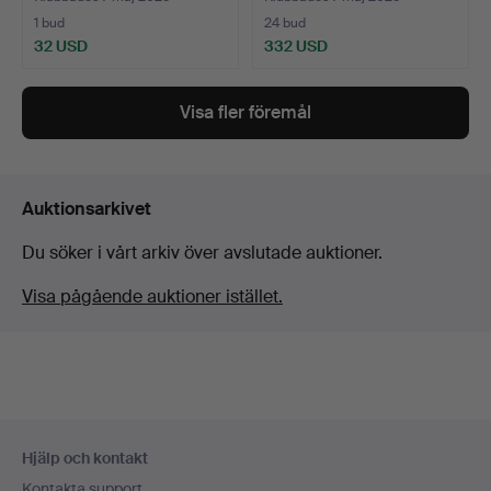
1 bud
24 bud
32 USD
332 USD
Visa fler föremål
Auktionsarkivet
Du söker i vårt arkiv över avslutade auktioner.
Visa pågående auktioner istället.
Sidfotsnavigation
Hjälp och kontakt
Kontakta support