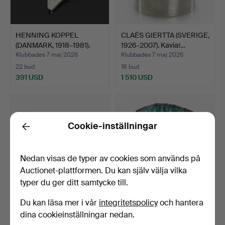
HENNING KOPPEL
CLAËS GIERTTA (SVERIGE,
(DANMARK, 1918–1981).
1926-2007). Kaviar…
brosc…
Klubbades 7 maj 2026
Klubbades 7 maj 2026
22 bud
18 bud
391 USD
1 510 USD
Cookie-inställningar
Back
Nedan visas de typer av cookies som används på
Auctionet-plattformen. Du kan själv välja vilka
typer du ger ditt samtycke till.
Du kan läsa mer i vår
integritetspolicy
och hantera
SOUTHWEST TECHNICAL
HILDUR HAGGÅRD
PRODUCTS
(SVERIGE, 1885–1958). Fat,
dina cookieinställningar nedan.
CORPORATION (…
…
Klubbades 7 maj 2026
Klubbades 7 maj 2026