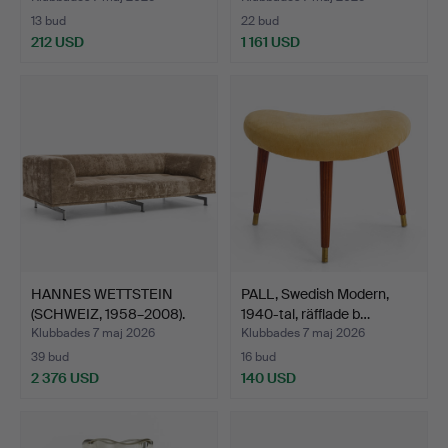
13 bud
22 bud
212 USD
1 161 USD
HANNES WETTSTEIN
PALL, Swedish Modern,
(SCHWEIZ, 1958–2008).
1940-tal, räfflade b…
Sof…
Klubbades 7 maj 2026
Klubbades 7 maj 2026
39 bud
16 bud
2 376 USD
140 USD