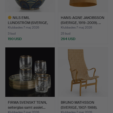
NILS EMIL
HANS-AGNE JAKOBSSON
LUNDSTRÖM (SVERIGE,
(SVERIGE, 1919–2009). …
1865–1960). …
Klubbades 7 maj 2026
Klubbades 7 maj 2026
3 bud
25 bud
190 USD
264 USD
Utvalt
föremål
FIRMA SVENSKT TENN,
BRUNO MATHSSON
selterglas samt assiet…
(SVERIGE, 1907–1988).
Fåtöl…
Klubbades 7 maj 2026
Klubbades 7 maj 2026