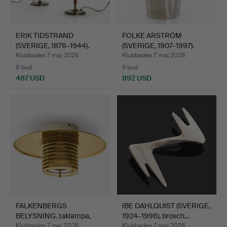
ERIK TIDSTRAND
FOLKE ARSTRÖM
(SVERIGE, 1876–1944).
(SVERIGE, 1907–1997).
Bords…
kanna,…
Klubbades 7 maj 2026
Klubbades 7 maj 2026
8 bud
9 bud
487 USD
892 USD
FALKENBERGS
IBE DAHLQUIST (SVERIGE,
BELYSNING. taklampa,
1924–1996). brosch…
mässing, …
Klubbades 7 maj 2026
Klubbades 7 maj 2026