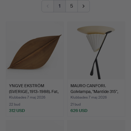
från franska Lalique, dränkt i art nouveau och så mitt
1
5
upp i allt, några hemdatorer av den där charmigt gamla
sorten.
Känn er varm välkomna till Crafoord Auktioner
Stockholm!
YNGVE EKSTRÖM
MAURO CANFORI.
(SVERIGE, 1913–1988). Fat,
Golvlampa, "Mantide 315",
i…
O…
Klubbades 7 maj 2026
Klubbades 7 maj 2026
22 bud
21 bud
312 USD
626 USD