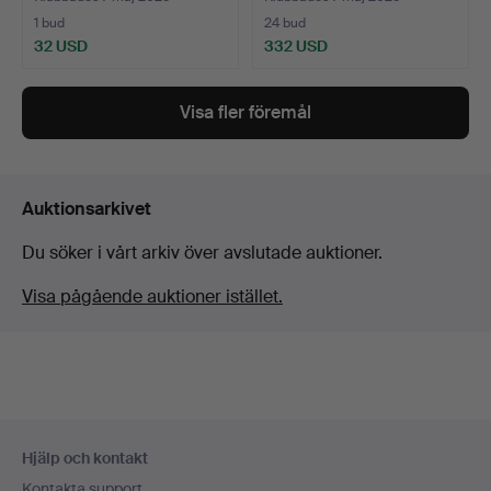
1 bud
24 bud
32 USD
332 USD
Visa fler föremål
Auktionsarkivet
Du söker i vårt arkiv över avslutade auktioner.
Visa pågående auktioner istället.
Sidfotsnavigation
Hjälp och kontakt
Kontakta support