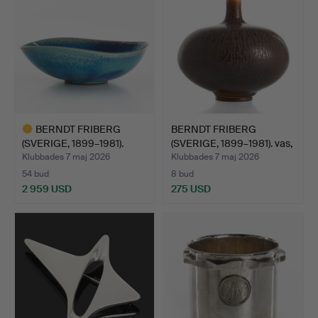
BERNDT FRIBERG
BERNDT FRIBERG
(SVERIGE, 1899–1981).
(SVERIGE, 1899–1981). vas,
Störr…
…
Klubbades 7 maj 2026
Klubbades 7 maj 2026
54 bud
8 bud
2 959 USD
275 USD
Utvalt
föremål