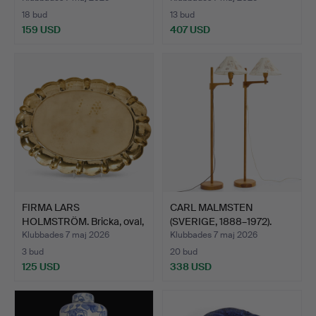
18 bud
13 bud
159 USD
407 USD
FIRMA LARS
CARL MALMSTEN
HOLMSTRÖM. Bricka, oval,
(SVERIGE, 1888–1972).
handdr…
''Stak…
Klubbades 7 maj 2026
Klubbades 7 maj 2026
3 bud
20 bud
125 USD
338 USD