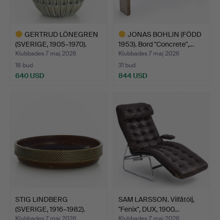
GERTRUD LÖNEGREN
JONAS BOHLIN (FÖDD
(SVERIGE, 1905–1970).
1953). Bord "Concrete",…
Vas…
Klubbades 7 maj 2026
Klubbades 7 maj 2026
18 bud
31 bud
640 USD
844 USD
Utvalt
Utvalt
föremål
föremål
STIG LINDBERG
SAM LARSSON. Vilfåtölj,
(SVERIGE, 1916–1982).
"Fenix", DUX, 1900…
Skålfa…
Klubbades 7 maj 2026
Klubbades 7 maj 2026