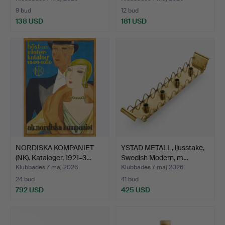
9 bud
12 bud
138 USD
181 USD
NORDISKA KOMPANIET
YSTAD METALL, ljusstake,
(NK). Kataloger, 1921–3…
Swedish Modern, m…
Klubbades 7 maj 2026
Klubbades 7 maj 2026
24 bud
41 bud
792 USD
425 USD