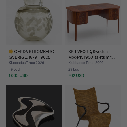
GERDA STRÖMBERG
SKRIVBORD, Swedish
(SVERIGE, 1879–1960).
Modern, 1900-talets mit…
Vas…
Klubbades 7 maj 2026
Klubbades 7 maj 2026
49 bud
29 bud
1 635 USD
702 USD
Utvalt
föremål