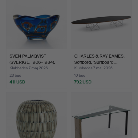
SVEN PALMQVIST
CHARLES & RAY EAMES.
(SVERIGE, 1906–1984).
Soffbord, "Surfboard …
Skål,…
Klubbades 7 maj 2026
Klubbades 7 maj 2026
23 bud
10 bud
411 USD
792 USD