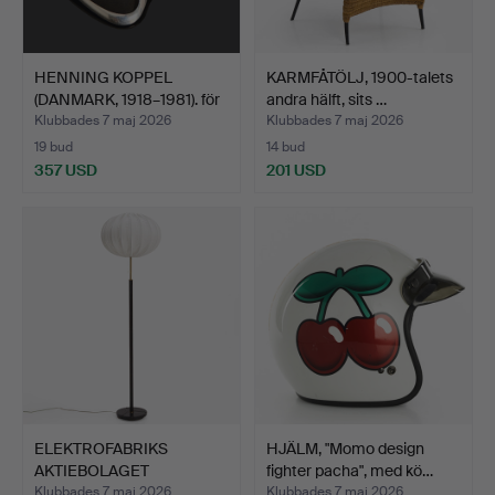
HENNING KOPPEL
KARMFÅTÖLJ, 1900-talets
(DANMARK, 1918–1981). för
andra hälft, sits …
G…
Klubbades 7 maj 2026
Klubbades 7 maj 2026
19 bud
14 bud
357 USD
201 USD
ELEKTROFABRIKS
HJÄLM, "Momo design
AKTIEBOLAGET
fighter pacha", med kö…
ESKILSTUNA (EA…
Klubbades 7 maj 2026
Klubbades 7 maj 2026