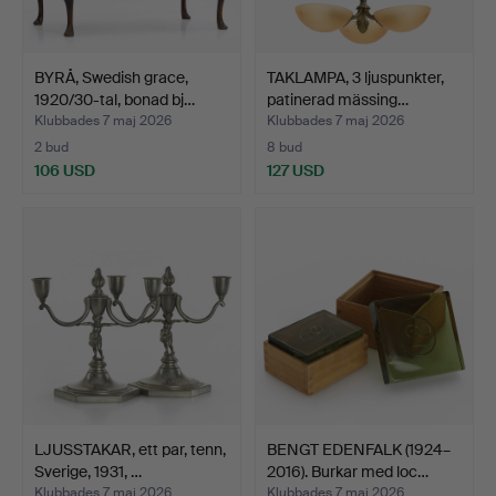
BYRÅ, Swedish grace,
TAKLAMPA, 3 ljuspunkter,
1920/30-tal, bonad bj…
patinerad mässing…
Klubbades 7 maj 2026
Klubbades 7 maj 2026
2 bud
8 bud
106 USD
127 USD
LJUSSTAKAR, ett par, tenn,
BENGT EDENFALK (1924–
Sverige, 1931, …
2016). Burkar med loc…
Klubbades 7 maj 2026
Klubbades 7 maj 2026