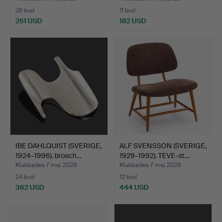
26 bud
11 bud
261 USD
182 USD
IBE DAHLQUIST (SVERIGE,
ALF SVENSSON (SVERIGE,
1924–1996). brosch…
1929–1992). TEVE-st…
Klubbades 7 maj 2026
Klubbades 7 maj 2026
24 bud
12 bud
362 USD
444 USD