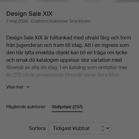
Design Sale XIX
7 maj 2026
· Crafoord Auktioner Stockholm
Design Sale XIX är fulltankad med utvald färg och form
från jugenderan och fram till idag. Att i en ingress som
den här lyfta enskilda objekt kan bli en fråga om tycke
och smak då katalogen uppvisar stor variation med
föremål av alla de slag. I en katalog som omfattar mer
än 270 utrop presenteras föremål varav flera blivit
klassiker men varav många är svårfunna udda
Visa mer
exemplar som man får svårt att finna två av.
En cocktailshaker i gacil art deco är ett av sköna ting
Pågående auktioner
Slutpriser
(237)
som här kan nämnas. Det i samma andetag som ett
stramt skrin i silver från Atelier Borgila, keramik av
Berndt Friberg, ett Surfboard table av Charles Eames,
Slutpriser
Sortera
en åtråvärd elefant av Lisa Larson, en Bagatelle-vas