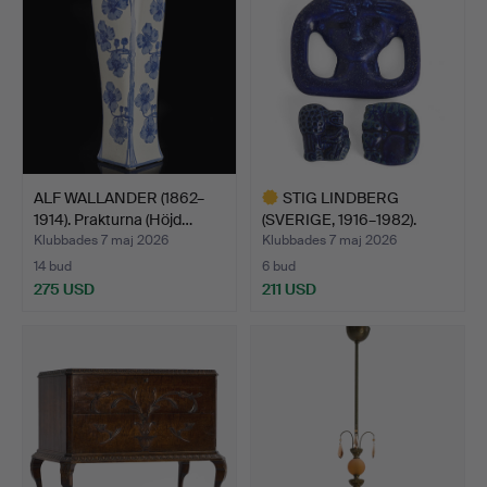
ALF WALLANDER (1862–
STIG LINDBERG
1914). Prakturna (Höjd…
(SVERIGE, 1916–1982).
Spänne…
Klubbades 7 maj 2026
Klubbades 7 maj 2026
14 bud
6 bud
275 USD
211 USD
Utvalt
föremål