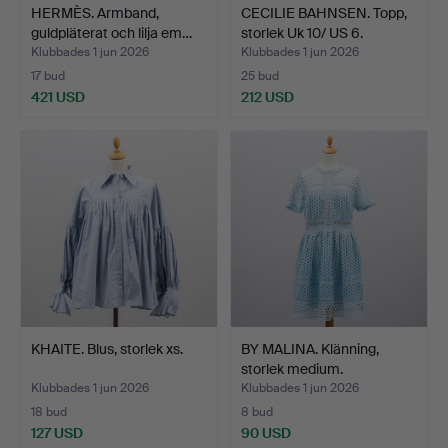
HERMÈS. Armband,
CECILIE BAHNSEN. Topp,
guldpläterat och lilja em…
storlek Uk 10/ US 6.
Klubbades 1 jun 2026
Klubbades 1 jun 2026
17 bud
25 bud
421 USD
212 USD
KHAITE. Blus, storlek xs.
BY MALINA. Klänning,
storlek medium.
Klubbades 1 jun 2026
Klubbades 1 jun 2026
18 bud
8 bud
127 USD
90 USD