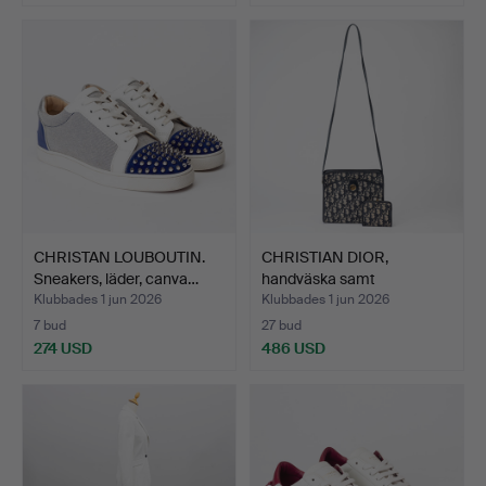
CHRISTAN LOUBOUTIN.
CHRISTIAN DIOR,
Sneakers, läder, canva…
handväska samt
portmonnä, …
Klubbades 1 jun 2026
Klubbades 1 jun 2026
7 bud
27 bud
274 USD
486 USD