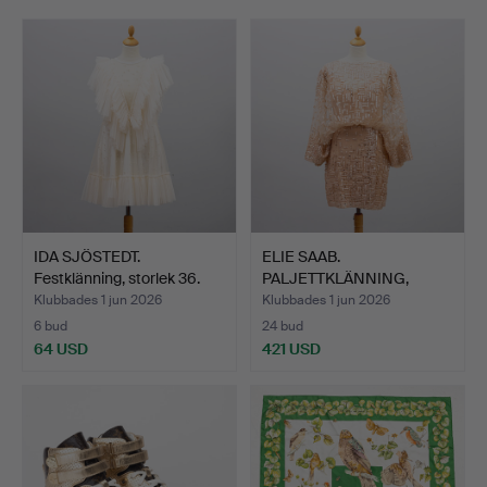
Christian Louboutin, Kenzo, och förstås Louis Vuitton.
Varmt välkomna!
IDA SJÖSTEDT.
ELIE SAAB.
Festklänning, storlek 36.
PALJETTKLÄNNING,
storlek 40.
Klubbades 1 jun 2026
Klubbades 1 jun 2026
6 bud
24 bud
64 USD
421 USD