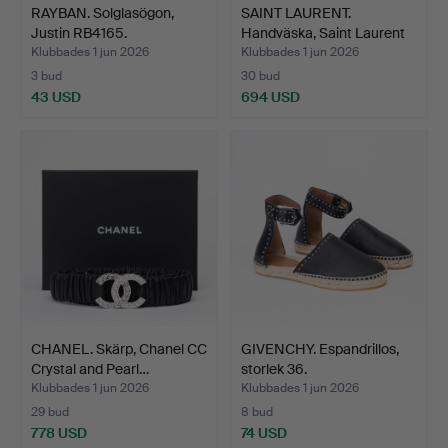
RAYBAN. Solglasögon,
SAINT LAURENT.
Justin RB4165.
Handväska, Saint Laurent
Ch…
Klubbades 1 jun 2026
Klubbades 1 jun 2026
3 bud
30 bud
43 USD
694 USD
CHANEL. Skärp, Chanel CC
GIVENCHY. Espandrillos,
Crystal and Pearl…
storlek 36.
Klubbades 1 jun 2026
Klubbades 1 jun 2026
29 bud
8 bud
778 USD
74 USD