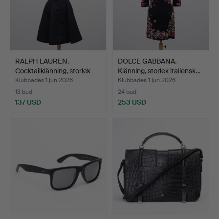
RALPH LAUREN.
DOLCE GABBANA.
Cocktailklänning, storlek
Klänning, storlek italiensk…
am…
Klubbades 1 jun 2026
Klubbades 1 jun 2026
13 bud
24 bud
137 USD
253 USD