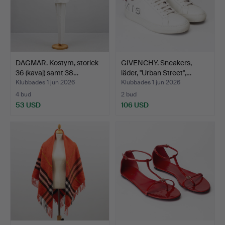
DAGMAR. Kostym, storlek
GIVENCHY. Sneakers,
36 (kavaj) samt 38…
läder, "Urban Street",…
Klubbades 1 jun 2026
Klubbades 1 jun 2026
4 bud
2 bud
53 USD
106 USD