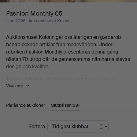
Fashion Monthly 05
1 jun 2026
· Auktionshuset Kolonn
Auktionshuset Kolonn ger oss återigen en garderob
handplockade artiklar från modevärlden. Under
rubriken Fashion Monthly presenteras denna gång
nästan 70 utrop där de gemensamma nämnarna stavas
design och kvalitet.
Temats självklara drottning är aftonväskan Casino
Visa mer
Monaco Slot Machine Minaudière Pale Gold Hardware
från Chanel. Detta exemplar presenteras med
skyddsfilmen kvar och originalbox. Jämte den ses
Pågående auktioner
Slutpriser
(39)
ytterligare tre synnerligen exklusiva modeller från
Chanel. En ljuvligt blommig Maxiklänning från Dolce &
Gabbana tillhör även den utropstecknen tillsammans
Slutpriser
Sortera
med vintagemode från Hermès, Gaby Charbachy,