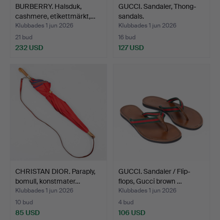
BURBERRY. Halsduk,
GUCCI. Sandaler, Thong-
cashmere, etikettmärkt,…
sandals.
Klubbades 1 jun 2026
Klubbades 1 jun 2026
21 bud
16 bud
232 USD
127 USD
CHRISTAN DIOR. Paraply,
GUCCI. Sandaler / Flip-
bomull, konstmater…
flops, Gucci brown …
Klubbades 1 jun 2026
Klubbades 1 jun 2026
10 bud
4 bud
85 USD
106 USD