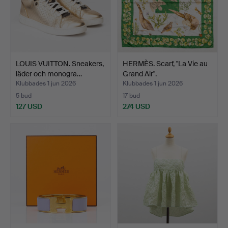
LOUIS VUITTON. Sneakers,
HERMÈS. Scarf, "La Vie au
läder och monogra…
Grand Air".
Klubbades 1 jun 2026
Klubbades 1 jun 2026
5 bud
17 bud
127 USD
274 USD