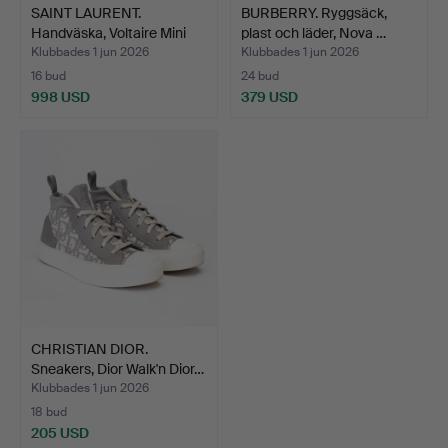
SAINT LAURENT.
BURBERRY. Ryggsäck,
Handväska, Voltaire Mini
plast och läder, Nova …
pa…
Klubbades 1 jun 2026
Klubbades 1 jun 2026
16 bud
24 bud
998 USD
379 USD
CHRISTIAN DIOR.
Sneakers, Dior Walk'n Dior…
Klubbades 1 jun 2026
18 bud
205 USD