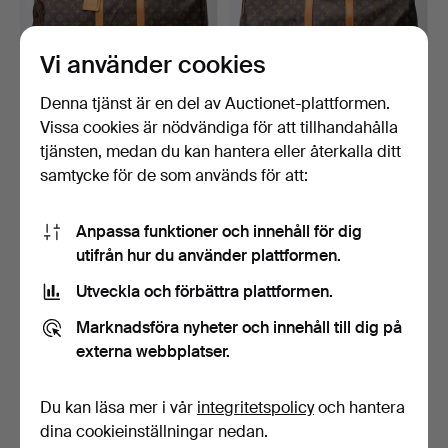
Vi använder cookies
Denna tjänst är en del av Auctionet-plattformen.
LOUIS VUITTON.
LOUIS VUITTON.
Vissa cookies är nödvändiga för att tillhandahålla
Weekend väska,
Weekend väska, Monogram
tjänsten, medan du kan hantera eller återkalla ditt
Monongram Ca…
can…
Klubbades 1 jun 2026
Klubbades 1 jun 2026
samtycke för de som används för att:
32 bud
33 bud
578 USD
505 USD
Anpassa funktioner och innehåll för dig
Utvalt
Utvalt
utifrån hur du använder plattformen.
föremål
föremål
Utveckla och förbättra plattformen.
Marknadsföra nyheter och innehåll till dig på
externa webbplatser.
Du kan läsa mer i vår
integritetspolicy
och hantera
dina cookieinställningar nedan.