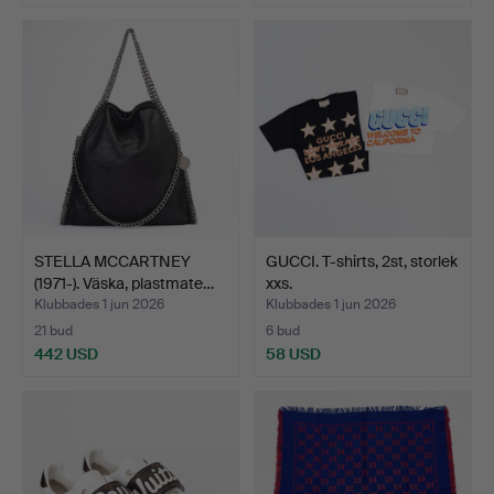
STELLA MCCARTNEY
GUCCI. T-shirts, 2st, storlek
(1971-). Väska, plastmate…
xxs.
Klubbades 1 jun 2026
Klubbades 1 jun 2026
21 bud
6 bud
442 USD
58 USD