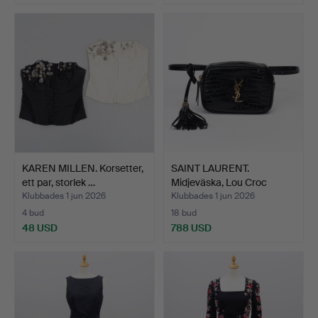
Utvalt
föremål
KAREN MILLEN. Korsetter,
SAINT LAURENT.
ett par, storlek …
Midjeväska, Lou Croc
Emboss…
Klubbades 1 jun 2026
Klubbades 1 jun 2026
4 bud
18 bud
48 USD
788 USD