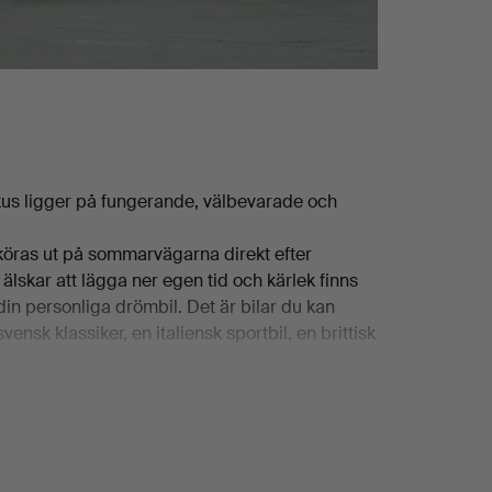
okus ligger på fungerande, välbevarade och
 köras ut på sommarvägarna direkt efter
 älskar att lägga ner egen tid och kärlek finns
din personliga drömbil. Det är bilar du kan
ensk klassiker, en italiensk sportbil, en brittisk
Mustang i fint skick.
skt kan använda och njuta av, inte bara titta på.