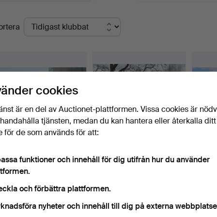
lutpriser
raktisk information:
ortera
isning: Digital
öparprovision:
otorcyklar och bilar: 12,5 % + 80 SEK
vrigt: 25 % + 80 SEK
lla föremål kan behöva hämtas på annan plats, se objektsbesk
vänder cookies
ngen betalning på plats. Betalning sker endast med Brite via M
änst är en del av Auctionet-plattformen. Vissa cookies är nöd
illhandahålla tjänsten, medan du kan hantera eller återkalla ditt
 för de som används för att:
FERRARI F355
CHEVROLET CORVETTE,
MG TD
assa funktioner och innehåll för dig utifrån hur du använder
BERLINETTA 1995,
5.7, 207hk, 1982, USA.
Englan
ttformen.
ROSSO CORSA,…
Klubbades 10 maj 2026
Klubbades 10 maj 2026
Klubba
48 bud
26 bud
26 bud
eckla och förbättra plattformen.
116 024 USD
18 621 USD
11 181
knadsföra nyheter och innehåll till dig på externa webbplatse
valt