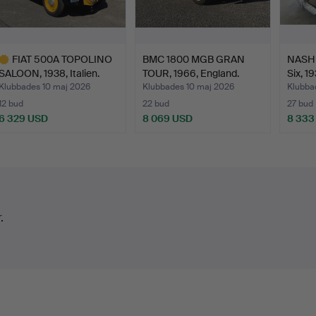
FIAT 500A TOPOLINO
BMC 1800 MGB GRAN
NASH 
SALOON, 1938, Italien.
TOUR, 1966, England.
Six, 19
Klubbades 10 maj 2026
Klubbades 10 maj 2026
Klubba
12 bud
22 bud
27 bud
6 329 USD
8 069 USD
8 333
valt
öremål
.