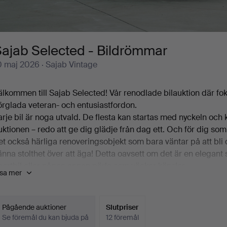
Sajab Selected - Bildrömmar
0 maj 2026
· Sajab Vintage
älkommen till Sajab Selected! Vår renodlade bilauktion där f
örglada veteran- och entusiastfordon.
arje bil är noga utvald. De flesta kan startas med nyckeln och
uktionen – redo att ge dig glädje från dag ett. Och för dig som
et också härliga renoveringsobjekt som bara väntar på att bli 
änna stolthet över att äga! Detta oavsett om det är en elegant sv
portbil eller någon annan pärla som väcker känslor.
isa mer
läddra bland en lågmilad Volvo PV, en välskött Porsche 911, en 
ajab Selected är auktionen för dig som vill köpa en bil du fakti
Pågående auktioner
Slutpriser
Se föremål du kan bjuda på
12 föremål
armt välkommen!