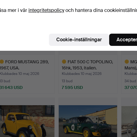
öremål
äsa mer i vår
integritetspolicy
och hantera dina cookieinställn
Cookie-inställningar
Accepter
FORD MUSTANG 289,
FIAT 500 C TOPOLINO,
MG 
1967, USA.
16hk, 1953, Italien.
Mans),
Klubbades 10 maj 2026
Klubbades 10 maj 2026
Klubba
13 bud
13 bud
34 bud
31 643 USD
7 595 USD
37 07
valt
Utvalt
Utvalt
öremål
föremål
föremål