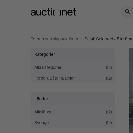
Auctionet.com
Teman och slagauktioner
/
Sajab Selected - Bildröm
Sajab
Kategorier
Selected
Alla kategorier
(12)
Fordon, Båtar & Delar
(12)
-
Bildrömmar
Länder
Alla länder
(12)
Sverige
(12)