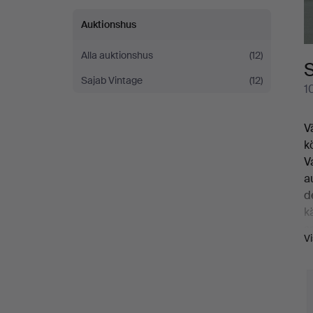
Auktionshus
Alla auktionshus
(12)
Sajab Vintage
(12)
1
V
k
V
a
d
k
s
V
B
S
V