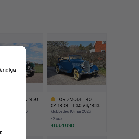
rivning.
ina Sidor på Auctionet eller via Bankgiro.
vändiga
, CABRIOLET, 1950,
FORD MODEL 40
d.
CABRIOLET 3.6 V8, 1933.
des 10 maj 2026
Klubbades 10 maj 2026
42 bud
 USD
41 664 USD
r.
Utvalt