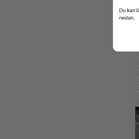
f
Du kan l
nedan.
Ut
f