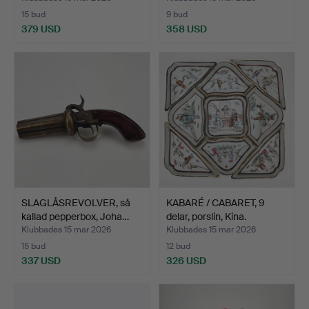
15 bud
9 bud
379 USD
358 USD
SLAGLÅSREVOLVER, så
KABARÉ / CABARET, 9
kallad pepperbox, Joha…
delar, porslin, Kina.
Klubbades 15 mar 2026
Klubbades 15 mar 2026
15 bud
12 bud
337 USD
326 USD