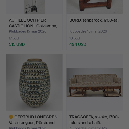
ACHILLE OCH PIER
BORD, senbarock, 1700-tal.
CASTIGLIONI. Golvlampa,
u…
Klubbades 15 mar 2026
Klubbades 15 mar 2026
17 bud
10 bud
515 USD
494 USD
GERTRUD LÖNEGREN.
TRÅGSOFFA, rokoko, 1700-
Vas, stengods, Rörstrand.
talets andra hälft.
Klubbades 15 mar 2026
Klubbades 15 mar 2026