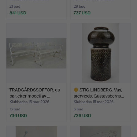
21 bud
29 bud
841 USD
737 USD
TRÄDGÅRDSSOFFOR, ett
STIG LINDBERG. Vas,
par, efter modell av …
stengods, Gustavsbergs…
Klubbades 15 mar 2026
Klubbades 15 mar 2026
16 bud
5 bud
736 USD
736 USD
Utvalt
föremål