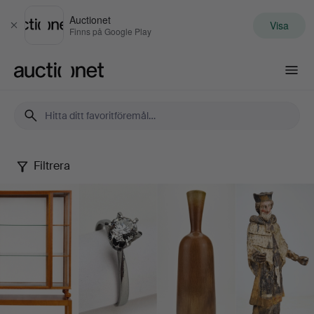
Auctionet
Visa
Stäng
Finns på Google Play
Auctionet.com
Filtrera
Selected
by
Thörner
&
Ek