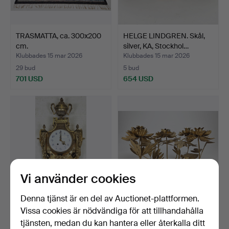
TRASMATTA, ca. 300x200
HELGE LINDGREN. Skål,
cm.
silver, KA, Stockhol…
Klubbades 15 mar 2026
Klubbades 15 mar 2026
29 bud
5 bud
701 USD
654 USD
Vi använder cookies
Denna tjänst är en del av Auctionet-plattformen.
VÄGGPENDYL, mässing, så
LJUSSTAKE, patinerad
Vissa cookies är nödvändiga för att tillhandahålla
kalllat kartellur,…
metall, troligen mode…
tjänsten, medan du kan hantera eller återkalla ditt
Klubbades 15 mar 2026
Klubbades 15 mar 2026