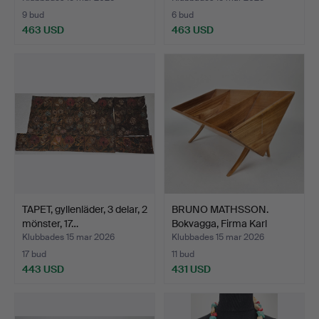
9 bud
6 bud
463 USD
463 USD
Utvalt
föremål
TAPET, gyllenläder, 3 delar, 2
BRUNO MATHSSON.
mönster, 17…
Bokvagga, Firma Karl
Maths…
Klubbades 15 mar 2026
Klubbades 15 mar 2026
17 bud
11 bud
443 USD
431 USD