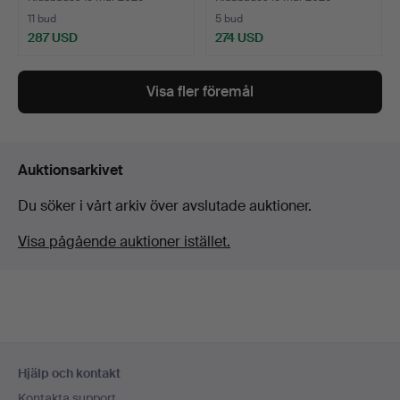
11 bud
5 bud
287 USD
274 USD
Visa fler föremål
Auktionsarkivet
Du söker i vårt arkiv över avslutade auktioner.
Visa pågående auktioner istället.
Sidfotsnavigation
Hjälp och kontakt
Kontakta support