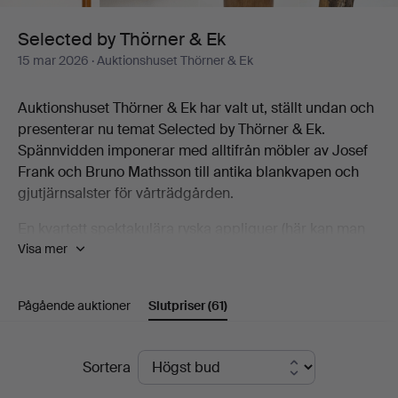
Selected by Thörner & Ek
15 mar 2026
· Auktionshuset Thörner & Ek
Auktionshuset Thörner & Ek har valt ut, ställt undan och
presenterar nu temat Selected by Thörner & Ek.
Spännvidden imponerar med alltifrån möbler av Josef
Frank och Bruno Mathsson till antika blankvapen och
gjutjärnsalster för vårträdgården.
En kvartett spektakulära ryska appliquer (här kan man
Visa mer
njuta av detaljrikedom), sticker ut, en Farsta-vas av
Kåge är en ren njutning och så bysten, utförd av Alice
Nordin, den är så mycket tidigt 1900-tal någonting kan
Pågående auktioner
Slutpriser
(61)
bli.
Auktionen är som ett litet mästarprov där auktionshuset
Slutpriser
Sortera
verkligen visar framfötterna. De drygt 80 utropen
kännetecknas av kvalitet, oavsett om det rör sig om en