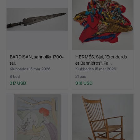
BARDISAN, sannolikt 1700-
HERMÉS. Sjal, "Etendards
tal.
et Banniéres", Pa…
Klubbades 15 mar 2026
Klubbades 15 mar 2026
8 bud
21 bud
317 USD
316 USD