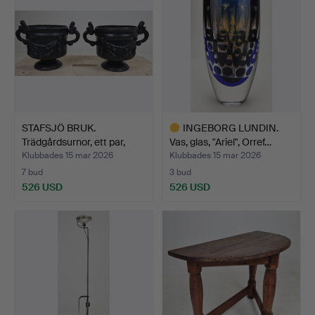
STAFSJÖ BRUK.
INGEBORG LUNDIN.
Trädgårdsurnor, ett par,
Vas, glas, "Ariel", Orref…
gju…
Klubbades 15 mar 2026
Klubbades 15 mar 2026
7 bud
3 bud
526 USD
526 USD
Utvalt
föremål