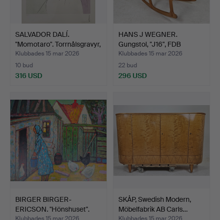
SALVADOR DALÍ.
HANS J WEGNER.
"Momotaro". Torrnålsgravyr,
Gungstol, "J16", FDB
…
Möbler…
Klubbades 15 mar 2026
Klubbades 15 mar 2026
10 bud
22 bud
316 USD
296 USD
BIRGER BIRGER-
SKÅP, Swedish Modern,
ERICSON. "Hönshuset".
Möbelfabrik AB Carls…
Olja p…
Klubbades 15 mar 2026
Klubbades 15 mar 2026