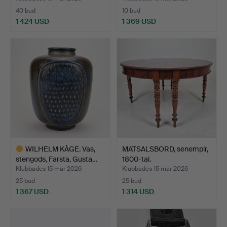
40 bud
10 bud
1 424 USD
1 369 USD
Utvalt
föremål
WILHELM KÅGE. Vas,
MATSALSBORD, senempir,
stengods, Farsta, Gusta…
1800-tal.
Klubbades 15 mar 2026
Klubbades 15 mar 2026
25 bud
25 bud
1 367 USD
1 314 USD
Utvalt
föremål