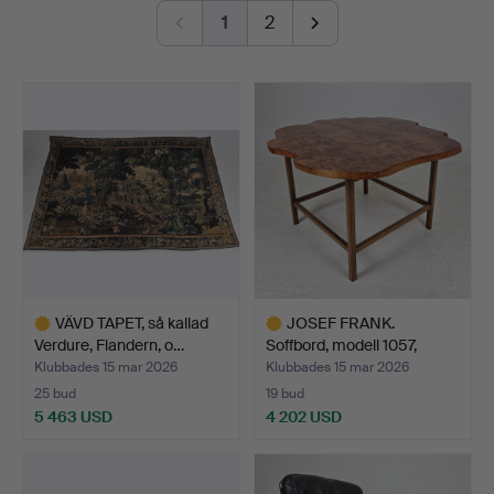
smörask i marmor eller en så kallad pepperbox av
1
2
Johan Engholm.
Välkomna!
VÄVD TAPET, så kallad
JOSEF FRANK.
Verdure, Flandern, o…
Soffbord, modell 1057,
Firma …
Klubbades 15 mar 2026
Klubbades 15 mar 2026
25 bud
19 bud
5 463 USD
4 202 USD
Utvalt
Utvalt
föremål
föremål