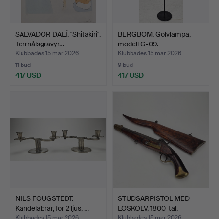
SALVADOR DALÍ. "Shitakiri".
BERGBOM. Golvlampa,
Torrnålsgravyr…
modell G-09.
Klubbades 15 mar 2026
Klubbades 15 mar 2026
11 bud
9 bud
417 USD
417 USD
NILS FOUGSTEDT.
STUDSARPISTOL MED
Kandelabrar, för 2 ljus, …
LÖSKOLV, 1800-tal.
Klubbades 15 mar 2026
Klubbades 15 mar 2026