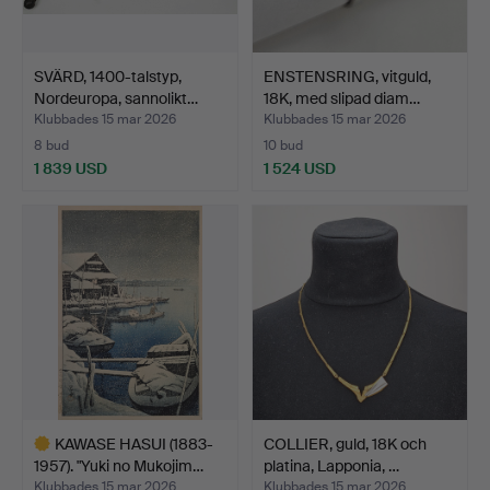
SVÄRD, 1400-talstyp,
ENSTENSRING, vitguld,
Nordeuropa, sannolikt…
18K, med slipad diam…
Klubbades 15 mar 2026
Klubbades 15 mar 2026
8 bud
10 bud
1 839 USD
1 524 USD
KAWASE HASUI (1883-
COLLIER, guld, 18K och
1957). "Yuki no Mukojim…
platina, Lapponia, …
Klubbades 15 mar 2026
Klubbades 15 mar 2026