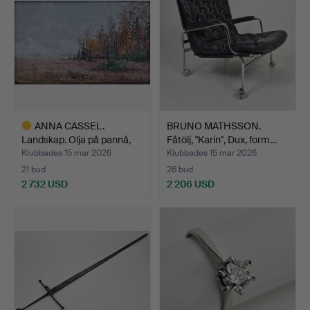
ANNA CASSEL.
BRUNO MATHSSON.
Landskap. Olja på pannå,
Fåtölj, "Karin", Dux, form…
sign…
Klubbades 15 mar 2026
Klubbades 15 mar 2026
21 bud
26 bud
2 732 USD
2 206 USD
Utvalt
föremål