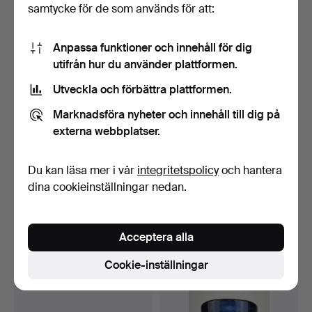
samtycke för de som används för att:
24 bud
36 bud
641 USD
591 USD
Anpassa funktioner och innehåll för dig
utifrån hur du använder plattformen.
Utveckla och förbättra plattformen.
Marknadsföra nyheter och innehåll till dig på
externa webbplatser.
Du kan läsa mer i vår
integritetspolicy
och hantera
dina cookieinställningar nedan.
JENS QUISTGAARD.
HILLEBARD, sannolikt
Brickbord, Danmark.
Arboga, 1500/1600-tal.
Klubbades 15 mar 2026
Klubbades 15 mar 2026
Acceptera alla
16 bud
10 bud
552 USD
526 USD
Cookie-inställningar
Utvalt
föremål