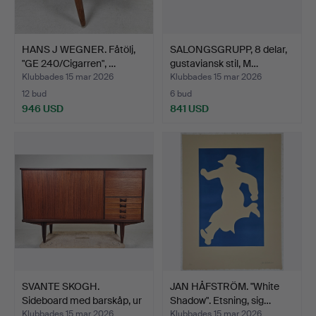
HANS J WEGNER. Fåtölj,
SALONGSGRUPP, 8 delar,
"GE 240/Cigarren", …
gustaviansk stil, M…
Klubbades 15 mar 2026
Klubbades 15 mar 2026
12 bud
6 bud
946 USD
841 USD
SVANTE SKOGH.
JAN HÅFSTRÖM. "White
Sideboard med barskåp, ur
Shadow". Etsning, sig…
se…
Klubbades 15 mar 2026
Klubbades 15 mar 2026