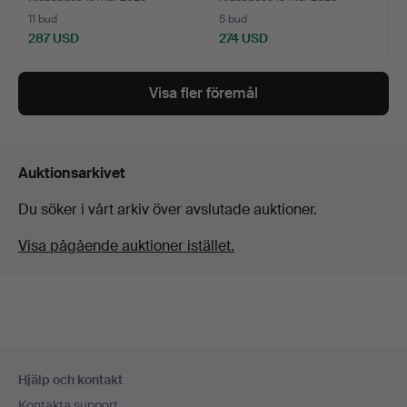
11 bud
5 bud
287 USD
274 USD
Visa fler föremål
Auktionsarkivet
Du söker i vårt arkiv över avslutade auktioner.
Visa pågående auktioner istället.
Sidfotsnavigation
Hjälp och kontakt
Kontakta support