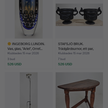
INGEBORG LUNDIN.
STAFSJÖ BRUK.
Vas, glas, "Ariel", Orref…
Trädgårdsurnor, ett par,
gju…
Klubbades 15 mar 2026
Klubbades 15 mar 2026
3 bud
7 bud
526 USD
526 USD
Utvalt
föremål