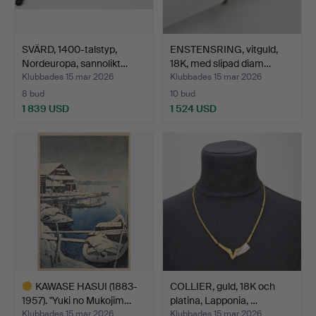
SVÄRD, 1400-talstyp,
ENSTENSRING, vitguld,
Nordeuropa, sannolikt…
18K, med slipad diam…
Klubbades 15 mar 2026
Klubbades 15 mar 2026
8 bud
10 bud
1 839 USD
1 524 USD
KAWASE HASUI (1883-
COLLIER, guld, 18K och
1957). "Yuki no Mukojim…
platina, Lapponia, …
Klubbades 15 mar 2026
Klubbades 15 mar 2026