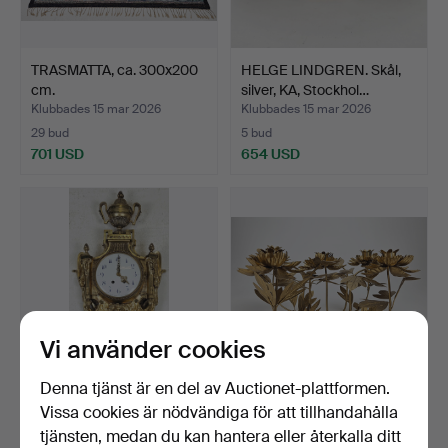
TRASMATTA, ca. 300x200
HELGE LINDGREN. Skål,
cm.
silver, KA, Stockhol…
Klubbades 15 mar 2026
Klubbades 15 mar 2026
29 bud
5 bud
701 USD
654 USD
Vi använder cookies
Denna tjänst är en del av Auctionet-plattformen.
VÄGGPENDYL, mässing, så
LJUSSTAKE, patinerad
Vissa cookies är nödvändiga för att tillhandahålla
kalllat kartellur,…
metall, troligen mode…
tjänsten, medan du kan hantera eller återkalla ditt
Klubbades 15 mar 2026
Klubbades 15 mar 2026