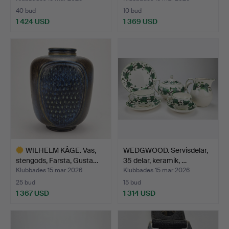
40 bud
10 bud
1 424 USD
1 369 USD
Utvalt
föremål
WILHELM KÅGE. Vas,
WEDGWOOD. Servisdelar,
stengods, Farsta, Gusta…
35 delar, keramik, …
Klubbades 15 mar 2026
Klubbades 15 mar 2026
25 bud
15 bud
1 367 USD
1 314 USD
Utvalt
föremål