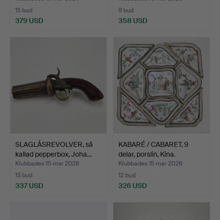
15 bud
9 bud
379 USD
358 USD
SLAGLÅSREVOLVER, så
KABARÉ / CABARET, 9
kallad pepperbox, Joha…
delar, porslin, Kina.
Klubbades 15 mar 2026
Klubbades 15 mar 2026
15 bud
12 bud
337 USD
326 USD