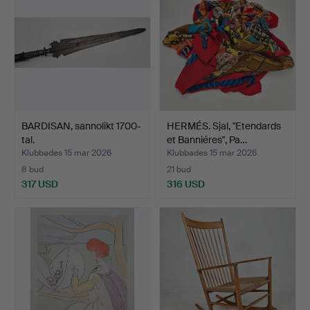
BARDISAN, sannolikt 1700-
HERMÉS. Sjal, "Etendards
tal.
et Banniéres", Pa…
Klubbades 15 mar 2026
Klubbades 15 mar 2026
8 bud
21 bud
317 USD
316 USD