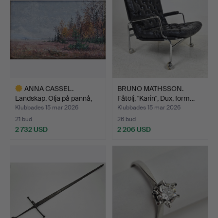
ANNA CASSEL.
BRUNO MATHSSON.
Landskap. Olja på pannå,
Fåtölj, "Karin", Dux, form…
sign…
Klubbades 15 mar 2026
Klubbades 15 mar 2026
21 bud
26 bud
2 732 USD
2 206 USD
Utvalt
föremål