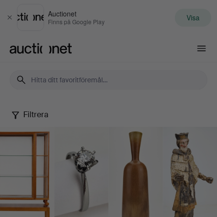
Auctionet
Visa
Stäng
Finns på Google Play
Auctionet.com
Filtrera
Selected
by
Thörner
&
Ek