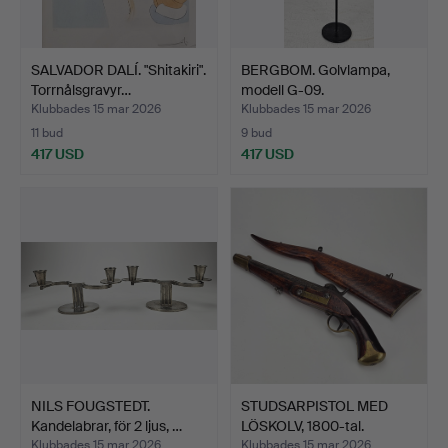
SALVADOR DALÍ. "Shitakiri".
BERGBOM. Golvlampa,
Torrnålsgravyr…
modell G-09.
Klubbades 15 mar 2026
Klubbades 15 mar 2026
11 bud
9 bud
417 USD
417 USD
NILS FOUGSTEDT.
STUDSARPISTOL MED
Kandelabrar, för 2 ljus, …
LÖSKOLV, 1800-tal.
Klubbades 15 mar 2026
Klubbades 15 mar 2026