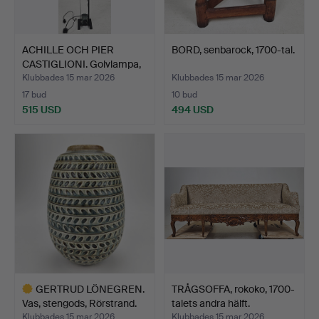
ACHILLE OCH PIER
BORD, senbarock, 1700-tal.
CASTIGLIONI. Golvlampa,
u…
Klubbades 15 mar 2026
Klubbades 15 mar 2026
17 bud
10 bud
515 USD
494 USD
GERTRUD LÖNEGREN.
TRÅGSOFFA, rokoko, 1700-
Vas, stengods, Rörstrand.
talets andra hälft.
Klubbades 15 mar 2026
Klubbades 15 mar 2026