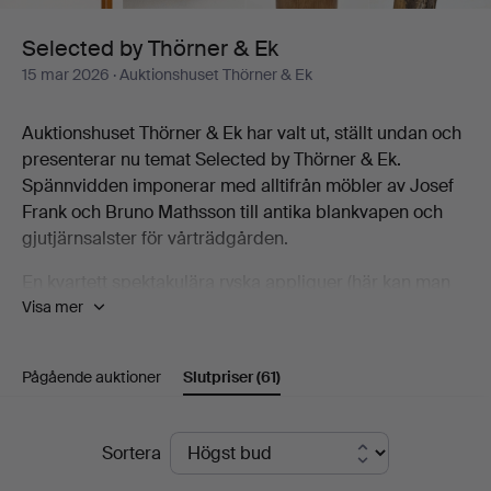
Selected by Thörner & Ek
15 mar 2026
· Auktionshuset Thörner & Ek
Auktionshuset Thörner & Ek har valt ut, ställt undan och
presenterar nu temat Selected by Thörner & Ek.
Spännvidden imponerar med alltifrån möbler av Josef
Frank och Bruno Mathsson till antika blankvapen och
gjutjärnsalster för vårträdgården.
En kvartett spektakulära ryska appliquer (här kan man
Visa mer
njuta av detaljrikedom), sticker ut, en Farsta-vas av
Kåge är en ren njutning och så bysten, utförd av Alice
Nordin, den är så mycket tidigt 1900-tal någonting kan
Pågående auktioner
Slutpriser
(61)
bli.
Auktionen är som ett litet mästarprov där auktionshuset
Slutpriser
Sortera
verkligen visar framfötterna. De drygt 80 utropen
kännetecknas av kvalitet, oavsett om det rör sig om en