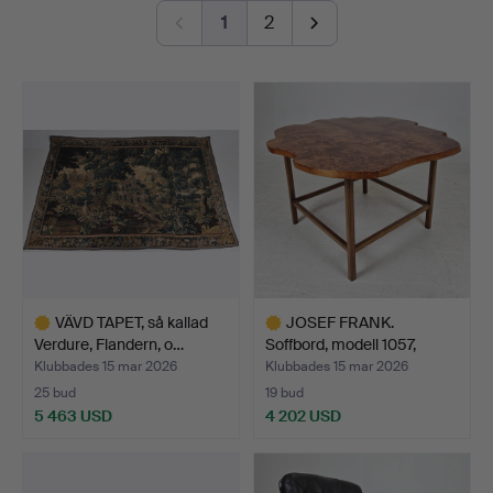
smörask i marmor eller en så kallad pepperbox av
1
2
Johan Engholm.
Välkomna!
VÄVD TAPET, så kallad
JOSEF FRANK.
Verdure, Flandern, o…
Soffbord, modell 1057,
Firma …
Klubbades 15 mar 2026
Klubbades 15 mar 2026
25 bud
19 bud
5 463 USD
4 202 USD
Utvalt
Utvalt
föremål
föremål