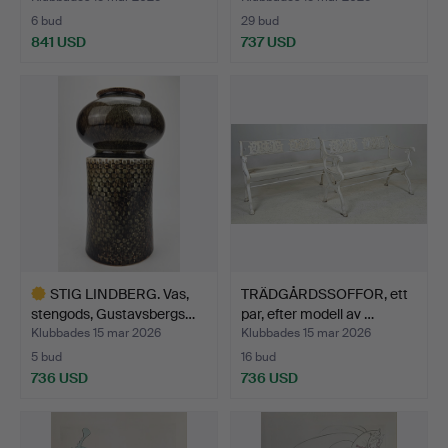
6 bud
29 bud
841 USD
737 USD
STIG LINDBERG. Vas,
TRÄDGÅRDSSOFFOR, ett
stengods, Gustavsbergs…
par, efter modell av …
Klubbades 15 mar 2026
Klubbades 15 mar 2026
5 bud
16 bud
736 USD
736 USD
Utvalt
föremål