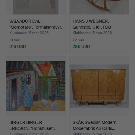
SALVADOR DALÍ.
HANS J WEGNER.
"Momotaro". Torrnålsgravyr,
Gungstol, "J16", FDB
…
Möbler…
Klubbades 15 mar 2026
Klubbades 15 mar 2026
10 bud
22 bud
316 USD
296 USD
BIRGER BIRGER-
SKÅP, Swedish Modern,
ERICSON. "Hönshuset".
Möbelfabrik AB Carls…
Olja p…
Klubbades 15 mar 2026
Klubbades 15 mar 2026