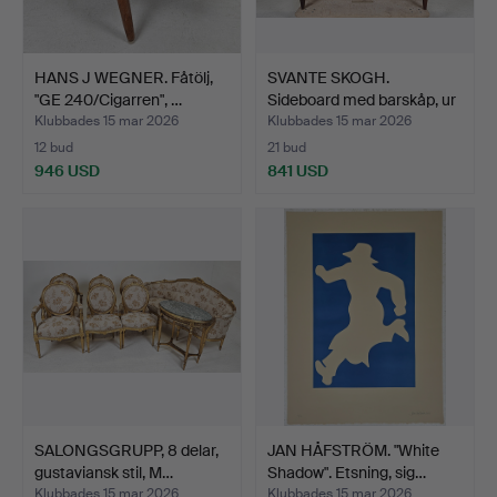
HANS J WEGNER. Fåtölj,
SVANTE SKOGH.
"GE 240/Cigarren", …
Sideboard med barskåp, ur
se…
Klubbades 15 mar 2026
Klubbades 15 mar 2026
12 bud
21 bud
946 USD
841 USD
SALONGSGRUPP, 8 delar,
JAN HÅFSTRÖM. "White
gustaviansk stil, M…
Shadow". Etsning, sig…
Klubbades 15 mar 2026
Klubbades 15 mar 2026