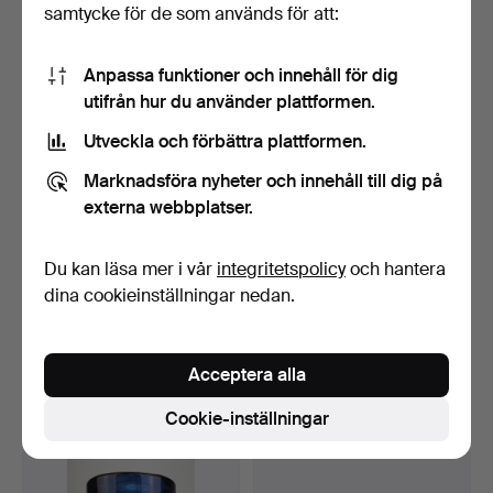
samtycke för de som används för att:
24 bud
36 bud
641 USD
591 USD
Anpassa funktioner och innehåll för dig
utifrån hur du använder plattformen.
Utveckla och förbättra plattformen.
Marknadsföra nyheter och innehåll till dig på
externa webbplatser.
Du kan läsa mer i vår
integritetspolicy
och hantera
dina cookieinställningar nedan.
JENS QUISTGAARD.
HILLEBARD, sannolikt
Brickbord, Danmark.
Arboga, 1500/1600-tal.
Klubbades 15 mar 2026
Klubbades 15 mar 2026
Acceptera alla
16 bud
10 bud
552 USD
526 USD
Cookie-inställningar
Utvalt
föremål