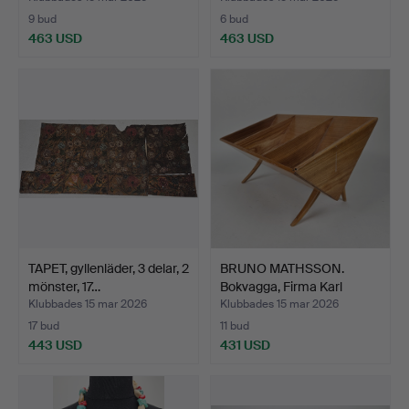
9 bud
6 bud
463 USD
463 USD
Utvalt
föremål
TAPET, gyllenläder, 3 delar, 2
BRUNO MATHSSON.
mönster, 17…
Bokvagga, Firma Karl
Maths…
Klubbades 15 mar 2026
Klubbades 15 mar 2026
17 bud
11 bud
443 USD
431 USD