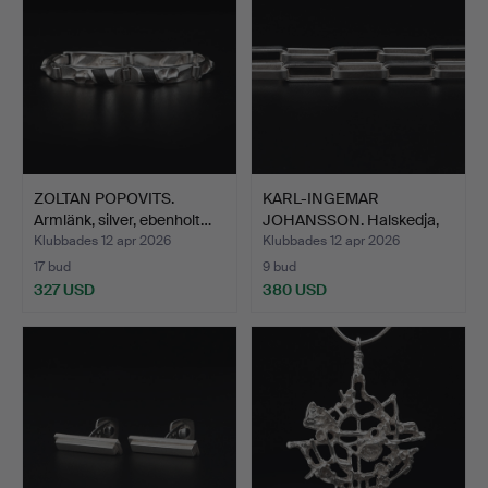
ZOLTAN POPOVITS.
KARL-INGEMAR
Armlänk, silver, ebenholt…
JOHANSSON. Halskedja,
silver,…
Klubbades 12 apr 2026
Klubbades 12 apr 2026
17 bud
9 bud
327 USD
380 USD