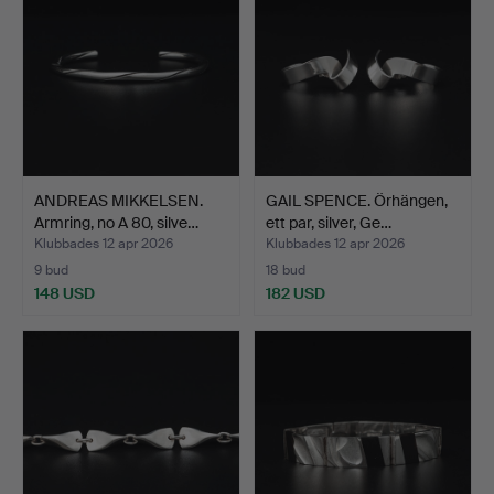
ANDREAS MIKKELSEN.
GAIL SPENCE. Örhängen,
Armring, no A 80, silve…
ett par, silver, Ge…
Klubbades 12 apr 2026
Klubbades 12 apr 2026
9 bud
18 bud
148 USD
182 USD