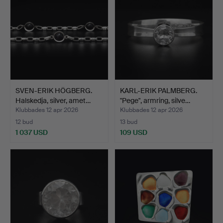
SVEN-ERIK HÖGBERG.
KARL-ERIK PALMBERG.
Halskedja, silver, amet…
"Pege", armring, silve…
Klubbades 12 apr 2026
Klubbades 12 apr 2026
12 bud
13 bud
1 037 USD
109 USD