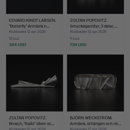
EDVARD KINDT LARSEN.
ZOLTAN POPOVITZ.
"Butterfly" Armlänk n…
Smyckegarnityr, 3 delar, …
Klubbades 12 apr 2026
Klubbades 12 apr 2026
15 bud
11 bud
364 USD
739 USD
ZOLTAN POPOVITZ.
BJÖRN WECKSTRÖM.
Brosch, "Railo" silver oc…
Armlänk, örhängen och rin…
Klubbades 12 apr 2026
Klubbades 12 apr 2026