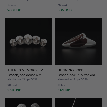
18 bud
40 bud
280 USD
635 USD
THERESIA HVORSLEV.
HENNING KOPPEL.
Brosch, näckrosor, silv…
Brosch, no 314, silver, em…
Klubbades 12 apr 2026
Klubbades 12 apr 2026
28 bud
18 bud
368 USD
317 USD