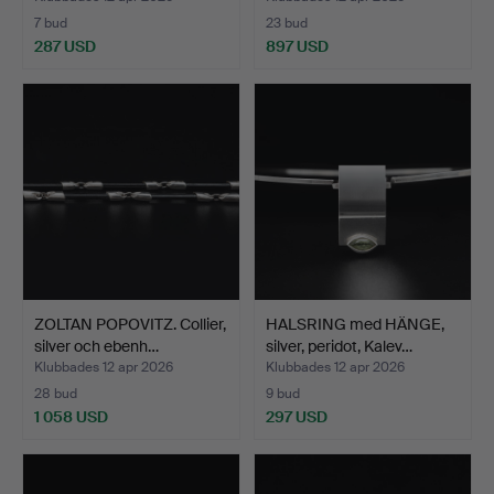
7 bud
23 bud
287 USD
897 USD
ZOLTAN POPOVITZ. Collier,
HALSRING med HÄNGE,
silver och ebenh…
silver, peridot, Kalev…
Klubbades 12 apr 2026
Klubbades 12 apr 2026
28 bud
9 bud
1 058 USD
297 USD