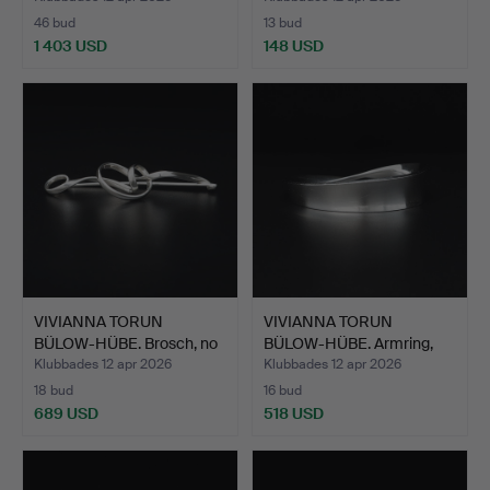
46 bud
13 bud
1 403 USD
148 USD
VIVIANNA TORUN
VIVIANNA TORUN
BÜLOW-HÜBE. Brosch, no
BÜLOW-HÜBE. Armring,
384,…
"Möbiu…
Klubbades 12 apr 2026
Klubbades 12 apr 2026
18 bud
16 bud
689 USD
518 USD