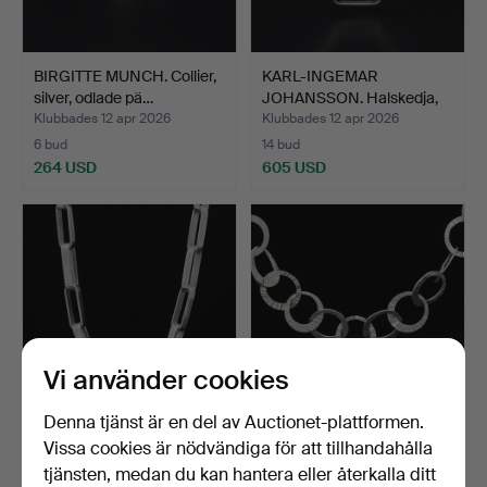
BIRGITTE MUNCH. Collier,
KARL-INGEMAR
silver, odlade pä…
JOHANSSON. Halskedja,
silver,…
Klubbades 12 apr 2026
Klubbades 12 apr 2026
6 bud
14 bud
264 USD
605 USD
Vi använder cookies
Denna tjänst är en del av Auctionet-plattformen.
KARL-INGEMAR
SVEN-ERIK HÖGBERG.
Vissa cookies är nödvändiga för att tillhandahålla
JOHANSSON. Halskedja,
Halskedja, silver, Göte…
tjänsten, medan du kan hantera eller återkalla ditt
silver,…
Klubbades 12 apr 2026
Klubbades 12 apr 2026