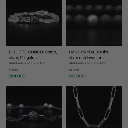
BIRGITTE MUNCH. Collier,
HANS PRYBIL. Collier,
silver, 14k guld,…
silver och lavasten.
Klubbades 12 apr 2026
Klubbades 12 apr 2026
8 bud
14 bud
264 USD
159 USD