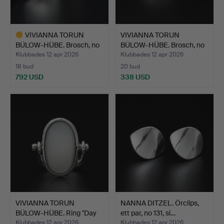
VIVIANNA TORUN
VIVIANNA TORUN
BÜLOW-HÜBE. Brosch, no
BÜLOW-HÜBE. Brosch, no
392,…
391,…
Klubbades 12 apr 2026
Klubbades 12 apr 2026
18 bud
20 bud
792 USD
338 USD
Utvalt
föremål
VIVIANNA TORUN
NANNA DITZEL. Örclips,
BÜLOW-HÜBE. Ring "Day
ett par, no 131, si…
and N…
Klubbades 12 apr 2026
Klubbades 12 apr 2026