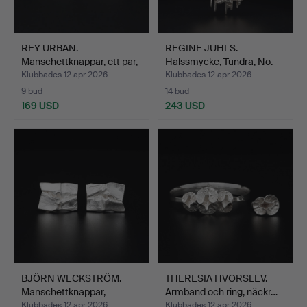
REY URBAN.
REGINE JUHLS.
Manschettknappar, ett par,
Halssmycke, Tundra, No.
silv…
654,…
Klubbades 12 apr 2026
Klubbades 12 apr 2026
9 bud
14 bud
169 USD
243 USD
BJÖRN WECKSTRÖM.
THERESIA HVORSLEV.
Manschettknappar,
Armband och ring, näckr…
"Androm…
Klubbades 12 apr 2026
Klubbades 12 apr 2026