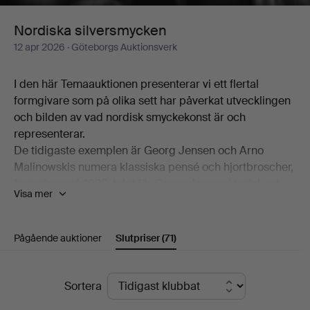
Nordiska silversmycken
12 apr 2026
· Göteborgs Auktionsverk
I den här Temaauktionen presenterar vi ett flertal
formgivare som på olika sett har påverkat utvecklingen
och bilden av vad nordisk smyckekonst är och
representerar.
De tidigaste exemplen är Georg Jensen och Arno
Malinowskis numera klassiska pensé och hjortbroscher,
formgivna på 1930-talet för Georg Jensen i typisk art
Visa mer
nouveau och art déco-stil.
Vi har flertalet smycken av Vivianna Torun Bülow-Hübe i
samarbete med Georg Jensen. Hennes formgivning var
Pågående auktioner
Slutpriser
(71)
banbrytande för sin funktionella elegans och
modernistiska enkelhet och kom att inspirera många
Slutpriser
samtida och efterföljande konstnärer i de nordiska
Sortera
länderna.