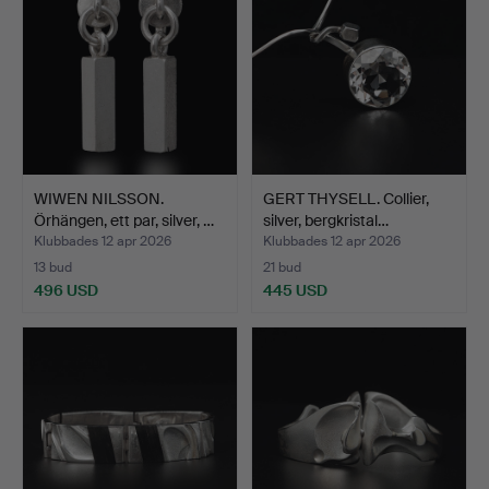
WIWEN NILSSON.
GERT THYSELL. Collier,
Örhängen, ett par, silver, …
silver, bergkristal…
Klubbades 12 apr 2026
Klubbades 12 apr 2026
13 bud
21 bud
496 USD
445 USD