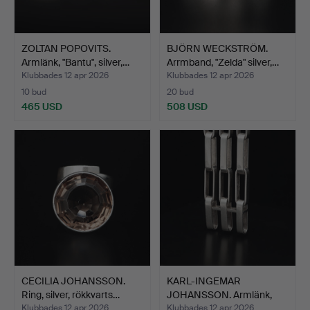
ZOLTAN POPOVITS.
BJÖRN WECKSTRÖM.
Armlänk, "Bantu", silver,…
Arrmband, "Zelda" silver,…
Klubbades 12 apr 2026
Klubbades 12 apr 2026
10 bud
20 bud
465 USD
508 USD
CECILIA JOHANSSON.
KARL-INGEMAR
Ring, silver, rökkvarts…
JOHANSSON. Armlänk,
silver, G…
Klubbades 12 apr 2026
Klubbades 12 apr 2026