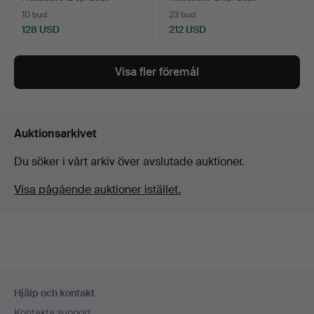
10 bud
23 bud
128 USD
212 USD
Utvalt
föremål
Visa fler föremål
Auktionsarkivet
Du söker i vårt arkiv över avslutade auktioner.
Visa pågående auktioner istället.
Sidfotsnavigation
Hjälp och kontakt
Kontakta support