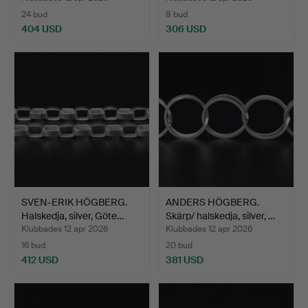
24 bud
8 bud
404 USD
306 USD
SVEN-ERIK HÖGBERG.
ANDERS HÖGBERG.
Halskedja, silver, Göte…
Skärp/ halskedja, silver, …
Klubbades 12 apr 2026
Klubbades 12 apr 2026
16 bud
20 bud
412 USD
381 USD