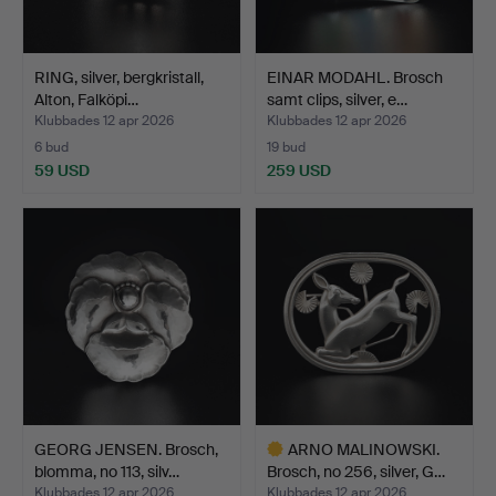
RING, silver, bergkristall,
EINAR MODAHL. Brosch
Alton, Falköpi…
samt clips, silver, e…
Klubbades 12 apr 2026
Klubbades 12 apr 2026
6 bud
19 bud
59 USD
259 USD
GEORG JENSEN. Brosch,
ARNO MALINOWSKI.
blomma, no 113, silv…
Brosch, no 256, silver, G…
Klubbades 12 apr 2026
Klubbades 12 apr 2026