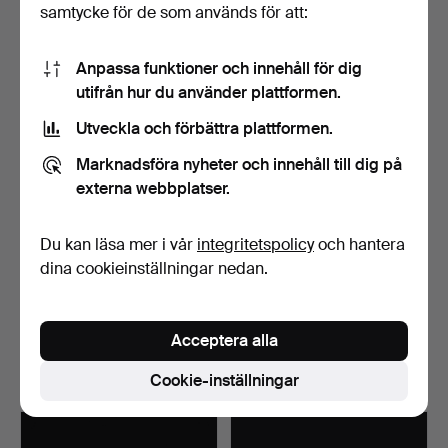
samtycke för de som används för att:
25 bud
19 bud
475 USD
402 USD
Anpassa funktioner och innehåll för dig
utifrån hur du använder plattformen.
Utveckla och förbättra plattformen.
Marknadsföra nyheter och innehåll till dig på
externa webbplatser.
Du kan läsa mer i vår
integritetspolicy
och hantera
dina cookieinställningar nedan.
CECILIA JOHANSSON.
MATTI HYVÄRINEN.
Collier, silver, för Ka…
Halssmycke, silver, Sirok…
Klubbades 12 apr 2026
Klubbades 12 apr 2026
Acceptera alla
19 bud
20 bud
349 USD
201 USD
Cookie-inställningar