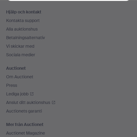
Sidfotsnavigation
Hjälp och kontakt
Kontakta support
Alla auktionshus
Betalningsalternativ
Vi skickar med
Sociala medier
Auctionet
Om Auctionet
Press
Lediga jobb
Anslut ditt auktionshus
Auctionets garanti
Mer från Auctionet
Auctionet Magazine