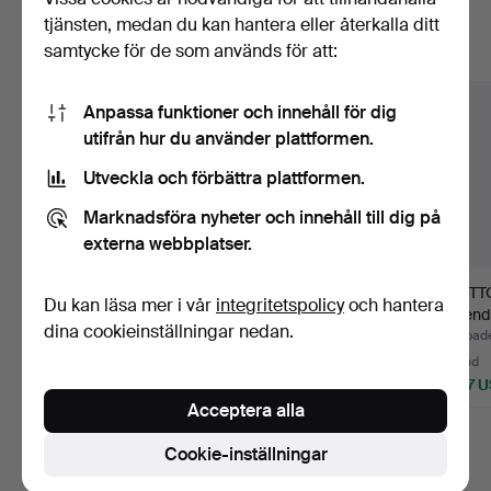
matchar din sökning
tjänsten, medan du kan hantera eller återkalla ditt
samtycke för de som används för att:
Visa alla föremål
Anpassa funktioner och innehåll för dig
utifrån hur du använder plattformen.
Utveckla och förbättra plattformen.
Marknadsföra nyheter och innehåll till dig på
externa webbplatser.
CLAES GRUNDSTRÖM
OSCAR TÖRNÅ. I
OTT
Du kan läsa mer i vår
integritetspolicy
och hantera
(1844-1925). Motiv från
trädgårdslandet.
Jugend
dina cookieinställningar nedan.
V…
Koppom
Klubbades 12 jun 2026
Klubbades 12 jun 2026
Klubbade
16 bud
27 bud
29 bud
258 USD
1 471 USD
6 727 
Acceptera alla
Utvalt
Utvalt
föremål
föremål
Cookie-inställningar