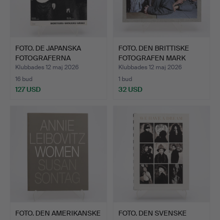
FOTO. DE JAPANSKA
FOTO. DEN BRITTISKE
FOTOGRAFERNA
FOTOGRAFEN MARK
NOBUYOSHI A…
NEVILL…
Klubbades 12 maj 2026
Klubbades 12 maj 2026
16 bud
1 bud
127 USD
32 USD
FOTO. DEN AMERIKANSKE
FOTO. DEN SVENSKE