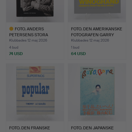
FOTO. ANDERS
FOTO. DEN AMERIKANSKE
PETERSENS STORA
FOTOGRAFEN GARRY
SAMLINGSVERK …
WIN…
Klubbades 12 maj 2026
Klubbades 12 maj 2026
4 bud
1 bud
74 USD
64 USD
Utvalt
föremål
FOTO. DEN FRANSKE
FOTO. DEN JAPANSKE