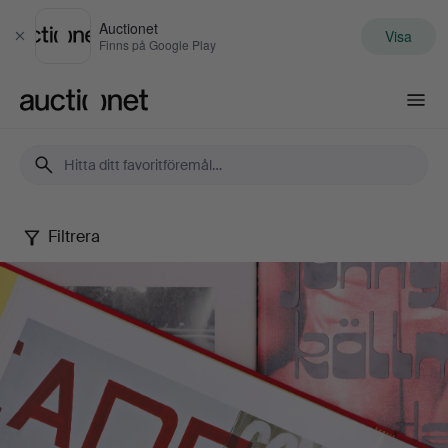
Auctionet
Visa
Stäng
Finns på Google Play
Auctionet.com
Filtrera
Lars
Nilssons
samling
fotografisk
litteratur