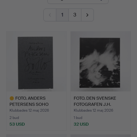
1
3
FOTO. ANDERS
FOTO. DEN SVENSKE
PETERSENS SOHO
FOTOGRAFEN J.H.
LONDON MMXII I…
ENGSTRÖM…
Klubbades 12 maj 2026
Klubbades 12 maj 2026
2 bud
1 bud
53 USD
32 USD
Utvalt