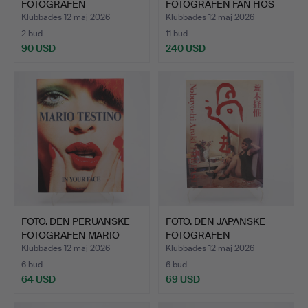
FOTOGRAFEN
FOTOGRAFEN FAN HOS
NOBUYOSHI AR…
"HO…
Klubbades 12 maj 2026
Klubbades 12 maj 2026
2 bud
11 bud
90 USD
240 USD
FOTO. DEN PERUANSKE
FOTO. DEN JAPANSKE
FOTOGRAFEN MARIO
FOTOGRAFEN
TESTI…
NOBUYOSHI AR…
Klubbades 12 maj 2026
Klubbades 12 maj 2026
6 bud
6 bud
64 USD
69 USD