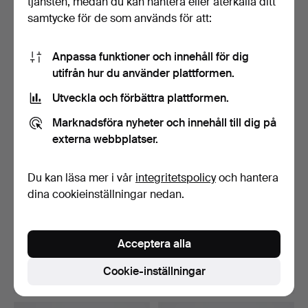
tjänsten, medan du kan hantera eller återkalla ditt
FOTOGRAFEN ESKO
FOTOGRAFEN TONY RAY-
samtycke för de som används för att:
MÄNNI…
JO…
Klubbades 12 maj 2026
Klubbades 12 maj 2026
6 bud
1 bud
85 USD
32 USD
Anpassa funktioner och innehåll för dig
utifrån hur du använder plattformen.
Utveckla och förbättra plattformen.
Marknadsföra nyheter och innehåll till dig på
externa webbplatser.
Du kan läsa mer i vår
integritetspolicy
och hantera
dina cookieinställningar nedan.
FOTO. DEN AMERIKANSKE
FOTO. DEN SVENSKE
FOTOGRAFEN BRUCE
FOTOGRAFEN GERRY
Acceptera alla
WEB…
JOHANSS…
Klubbades 12 maj 2026
Klubbades 12 maj 2026
10 bud
18 bud
Cookie-inställningar
102 USD
159 USD