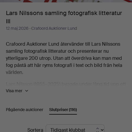
III
Lars Nilssons samling fotografisk litteratur
III
12 maj 2026
· Crafoord Auktioner Lund
Crafoord Auktioner Lund återvänder till Lars Nilssons
samling fotografisk litteratur och presenterar nu
ytterligare 200 utrop. Utan att överdriva kan man med
fog påstå att här ryms fotografi i text och bild från hela
världen.
Lars Nilsson (1955–2025) byggde under lång tid upp ett
Visa mer
imponerande bibliotek i ämnet och för den som när ett
intresse för fotografi är detta ett fantastiskt tillfälle att
upptäcka, utforska och förvärva kunskap om foto, bild,
Pågående auktioner
Slutpriser
(116)
färg och form.
Välkomna!
Slutpriser
Sortera