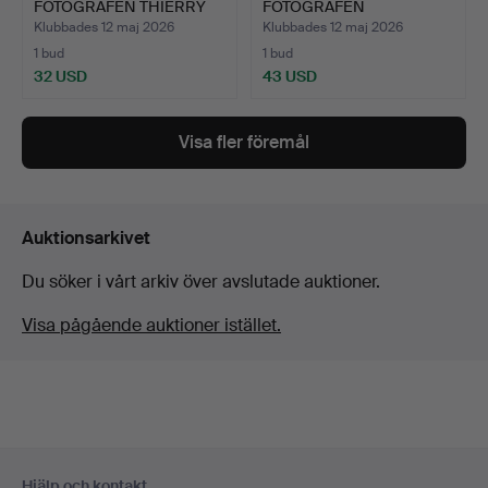
FOTOGRAFEN THIERRY
FOTOGRAFEN
LE GO…
SHINOYAMA KI…
Klubbades 12 maj 2026
Klubbades 12 maj 2026
1 bud
1 bud
32 USD
43 USD
Visa fler föremål
Auktionsarkivet
Du söker i vårt arkiv över avslutade auktioner.
Visa pågående auktioner istället.
Sidfotsnavigation
Hjälp och kontakt