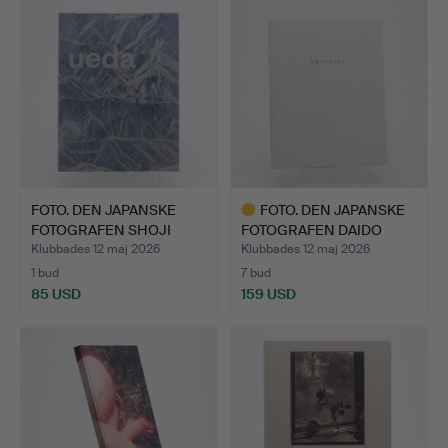
föremål
FOTO. DEN JAPANSKE
FOTO. DEN JAPANSKE
FOTOGRAFEN SHOJI
FOTOGRAFEN DAIDO
UEDAS …
MORIYA…
Klubbades 12 maj 2026
Klubbades 12 maj 2026
1 bud
7 bud
85 USD
159 USD
Utvalt
föremål