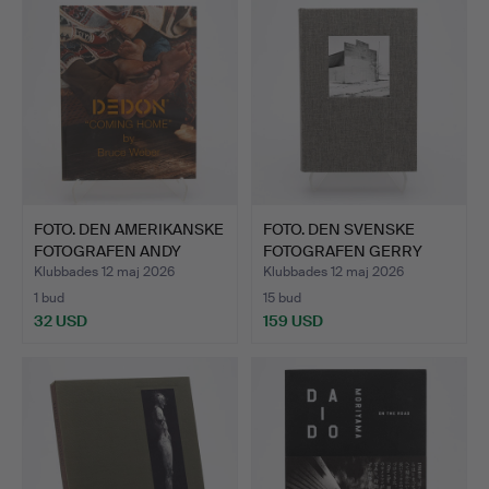
FOTO. DEN AMERIKANSKE
FOTO. DEN SVENSKE
FOTOGRAFEN ANDY
FOTOGRAFEN GERRY
WEBE…
JOHANSS…
Klubbades 12 maj 2026
Klubbades 12 maj 2026
1 bud
15 bud
32 USD
159 USD