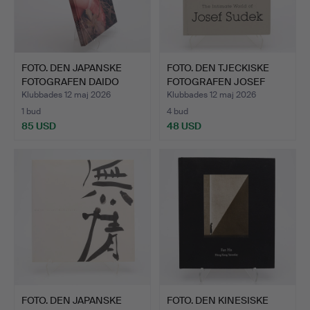
FOTO. DEN JAPANSKE
FOTO. DEN TJECKISKE
FOTOGRAFEN DAIDO
FOTOGRAFEN JOSEF
MORIYA…
SUDEK…
Klubbades 12 maj 2026
Klubbades 12 maj 2026
1 bud
4 bud
85 USD
48 USD
FOTO. DEN JAPANSKE
FOTO. DEN KINESISKE