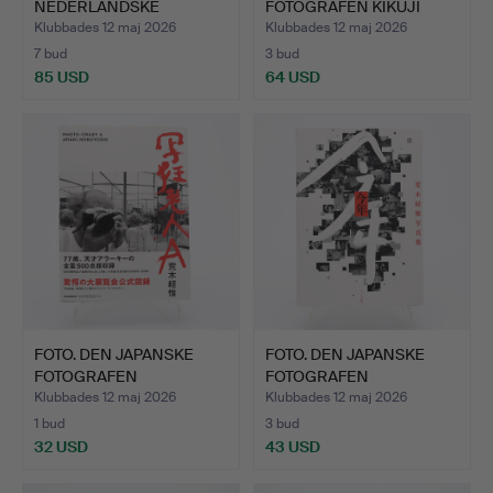
NEDERLÄNDSKE
FOTOGRAFEN KIKUJI
FOTOGRAFEN BERTIEN …
KAWAD…
Klubbades 12 maj 2026
Klubbades 12 maj 2026
7 bud
3 bud
85 USD
64 USD
FOTO. DEN JAPANSKE
FOTO. DEN JAPANSKE
FOTOGRAFEN
FOTOGRAFEN
NOBUYOSHI AR…
NOBUYOSHI AR…
Klubbades 12 maj 2026
Klubbades 12 maj 2026
1 bud
3 bud
32 USD
43 USD