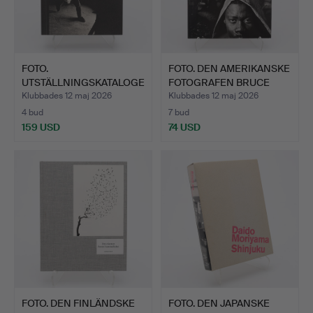
FOTO.
FOTO. DEN AMERIKANSKE
UTSTÄLLNINGSKATALOGE
FOTOGRAFEN BRUCE
N "PROVOKE: BETW…
GIL…
Klubbades 12 maj 2026
Klubbades 12 maj 2026
4 bud
7 bud
159 USD
74 USD
FOTO. DEN FINLÄNDSKE
FOTO. DEN JAPANSKE