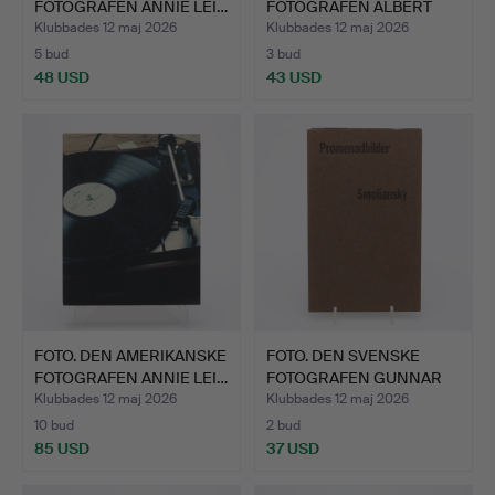
FOTOGRAFEN ANNIE LEI…
FOTOGRAFEN ALBERT
WIKING…
Klubbades 12 maj 2026
Klubbades 12 maj 2026
5 bud
3 bud
48 USD
43 USD
FOTO. DEN AMERIKANSKE
FOTO. DEN SVENSKE
FOTOGRAFEN ANNIE LEI…
FOTOGRAFEN GUNNAR
SMOLIA…
Klubbades 12 maj 2026
Klubbades 12 maj 2026
10 bud
2 bud
85 USD
37 USD