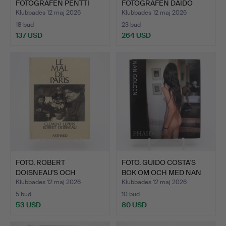
FOTOGRAFEN PENTTI
FOTOGRAFEN DAIDO
SAM…
MORIYA…
Klubbades 12 maj 2026
Klubbades 12 maj 2026
18 bud
23 bud
137 USD
264 USD
FOTO. ROBERT
FOTO. GUIDO COSTA'S
DOISNEAU'S OCH
BOK OM OCH MED NAN
CLEMENT LEIPID…
GOL…
Klubbades 12 maj 2026
Klubbades 12 maj 2026
5 bud
10 bud
53 USD
80 USD