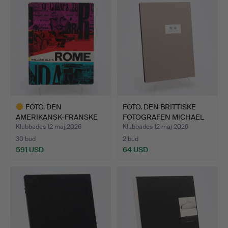
FOTO. DEN
FOTO. DEN BRITTISKE
AMERIKANSK-FRANSKE
FOTOGRAFEN MICHAEL
FOTOGRAFEN WI…
KEN…
Klubbades 12 maj 2026
Klubbades 12 maj 2026
30 bud
2 bud
591 USD
64 USD
Utvalt
föremål