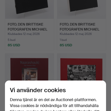
FOTO. DEN BRITTISKE
FOTO. DEN BRITTISKE
FOTOGRAFEN MICHAEL
FOTOGRAFEN MICHAEL
KEN…
KEN…
Klubbades 12 maj 2026
Klubbades 12 maj 2026
5 bud
1 bud
85 USD
85 USD
Vi använder cookies
Denna tjänst är en del av Auctionet-plattformen.
Vissa cookies är nödvändiga för att tillhandahålla
FOTO. DEN FINLÄNDSKE
FOTO. DEN BRITTISKE