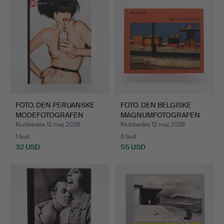
FOTO. DEN PERUANSKE
FOTO. DEN BELGISKE
MODEFOTOGRAFEN
MAGNUMFOTOGRAFEN
MARIO T…
HARRY …
Klubbades 12 maj 2026
Klubbades 12 maj 2026
1 bud
6 bud
32 USD
55 USD