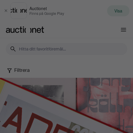
Auctionet
Visa
Stäng
Finns på Google Play
Auctionet.com
Filtrera
Lars
Nilssons
samling
fotografisk
litteratur