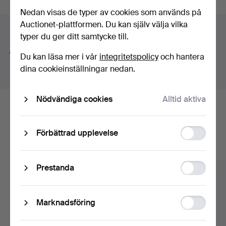
auktioner
Nedan visas de typer av cookies som används på
Auctionet-plattformen. Du kan själv välja vilka
Söktips
typer du ger ditt samtycke till.
Vi söker automatiskt delar av ord. Söker du på
band
Du kan läsa mer i vår
integritetspolicy
och hantera
hittar vi även
arm
band
sur
.
dina cookieinställningar nedan.
Nödvändiga cookies
Alltid aktiva
Här är föremål från vårt arkiv som
matchar din sökning
Function
Förbättrad upplevelse
storage
Visa alla föremål
Statistic
Prestanda
storage
Ad
Marknadsföring
storage