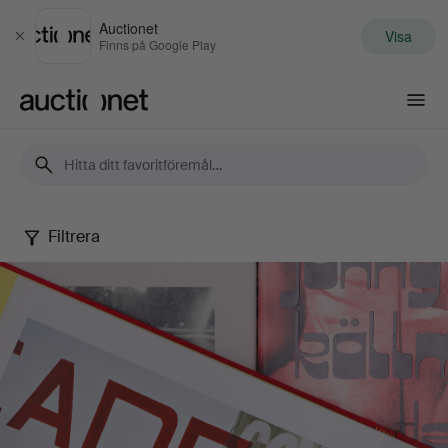
Auctionet
Visa
Stäng
Finns på Google Play
Auctionet.com
Filtrera
Lars
Nilssons
samling
fotografisk
litteratur