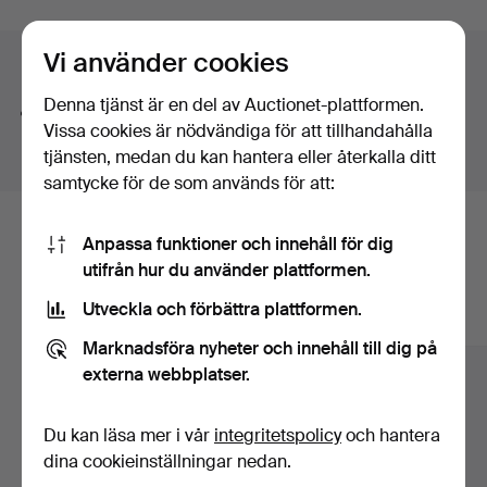
auktioner
Vi använder cookies
Söktips
Denna tjänst är en del av Auctionet-plattformen.
Vi söker automatiskt delar av ord. Söker du på
band
Vissa cookies är nödvändiga för att tillhandahålla
hittar vi även
arm
band
sur
.
tjänsten, medan du kan hantera eller återkalla ditt
samtycke för de som används för att:
Här är föremål från vårt arkiv som
Anpassa funktioner och innehåll för dig
utifrån hur du använder plattformen.
matchar din sökning
Utveckla och förbättra plattformen.
Visa alla föremål
Marknadsföra nyheter och innehåll till dig på
externa webbplatser.
Du kan läsa mer i vår
integritetspolicy
och hantera
dina cookieinställningar nedan.