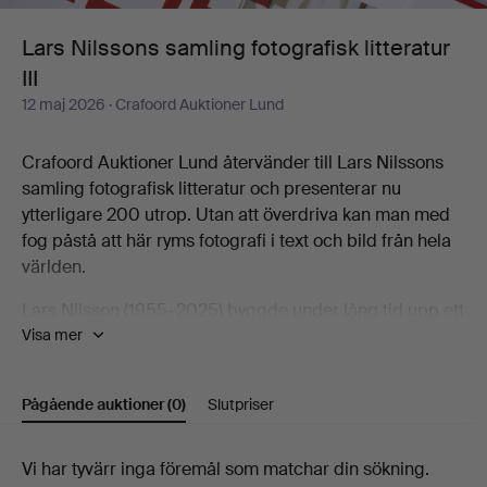
III
Lars Nilssons samling fotografisk litteratur
III
12 maj 2026
· Crafoord Auktioner Lund
Crafoord Auktioner Lund återvänder till Lars Nilssons
samling fotografisk litteratur och presenterar nu
ytterligare 200 utrop. Utan att överdriva kan man med
fog påstå att här ryms fotografi i text och bild från hela
världen.
Lars Nilsson (1955–2025) byggde under lång tid upp ett
Visa mer
imponerande bibliotek i ämnet och för den som när ett
intresse för fotografi är detta ett fantastiskt tillfälle att
upptäcka, utforska och förvärva kunskap om foto, bild,
Pågående auktioner
(0)
Slutpriser
färg och form.
Välkomna!
Pågående
Vi har tyvärr inga föremål som matchar din sökning.