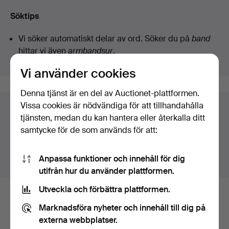
Söktips
Vi söker automatiskt delar av ord. Söker du på
band
hittar vi även
arm
band
sur
.
Vi använder cookies
Denna tjänst är en del av Auctionet-plattformen.
Vissa cookies är nödvändiga för att tillhandahålla
Föremål i Sverige
tjänsten, medan du kan hantera eller återkalla ditt
Du ser nu bara föremål i Sverige. Vi har transporter till
samtycke för de som används för att:
fast pris för alla föremål.
Anpassa funktioner och innehåll för dig
Visa föremål utanför Sverige
utifrån hur du använder plattformen.
Utveckla och förbättra plattformen.
Här är föremål från vårt arkiv som
Marknadsföra nyheter och innehåll till dig på
matchar din sökning
externa webbplatser.