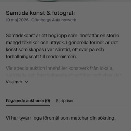
Samtida konst & fotografi
10 maj 2026
· Göteborgs Auktionsverk
Samtidskonst är ett begrepp som innefattar en större
mängd tekniker och uttryck. I generella termer är det
konst som skapas i vår samtid, ett svar på och
förhållningssätt till modernismen.
Vår specialauktion innehåller konstverk från lokala,
nationella och internationella konstnärer som visar den
Visa mer
bredd som samtidskonsten utgör, bland annat Karin
Wikström, Eva Zethraeus, Yoshitomo Nara, Bobo
Wallmansson, Klara Kristalova och Britta Marakatt-
Pågående auktioner
(0)
Slutpriser
Labba.
Välkommen att ta del av katalogen och upptäcka några
Pågående
Vi har tyvärr inga föremål som matchar din sökning.
av de konstnärer som är en del av den samtida
auktioner
konstscenen!