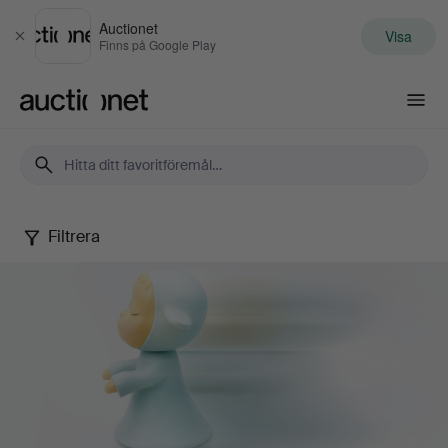
Auctionet
Visa
Stäng
Finns på Google Play
Auctionet.com
Filtrera
Samtida
konst
&
fotografi