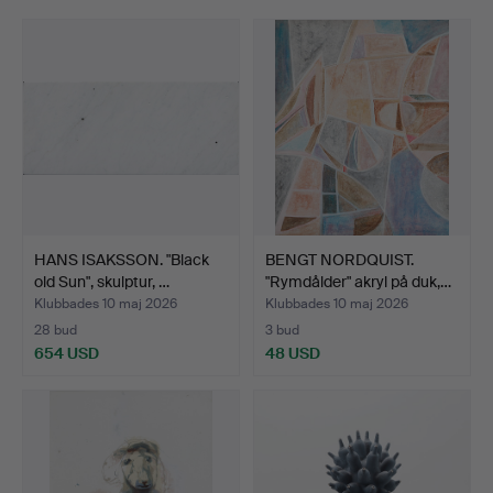
HANS ISAKSSON. "Black
BENGT NORDQUIST.
old Sun", skulptur, …
"Rymdålder" akryl på duk,…
Klubbades 10 maj 2026
Klubbades 10 maj 2026
28 bud
3 bud
654 USD
48 USD