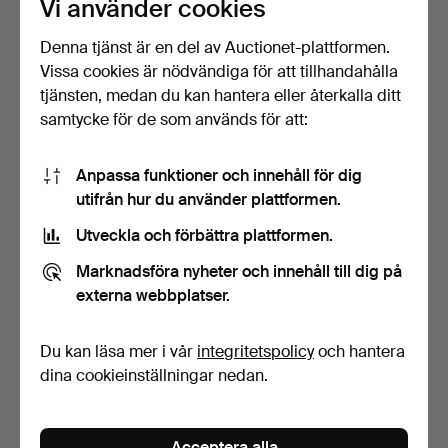
Vi använder cookies
Utvalt
föremål
Denna tjänst är en del av Auctionet-plattformen.
Vissa cookies är nödvändiga för att tillhandahålla
tjänsten, medan du kan hantera eller återkalla ditt
samtycke för de som används för att:
Anpassa funktioner och innehåll för dig
utifrån hur du använder plattformen.
Utveckla och förbättra plattformen.
BRITTA MARAKATT-LABBA.
BENGT OLSON. Utan titel,
"Vi", färglitografi…
olja på duk, sign…
Marknadsföra nyheter och innehåll till dig på
Klubbades 10 maj 2026
Klubbades 10 maj 2026
externa webbplatser.
22 bud
24 bud
465 USD
1 161 USD
Du kan läsa mer i vår
integritetspolicy
och hantera
dina cookieinställningar nedan.
Acceptera alla