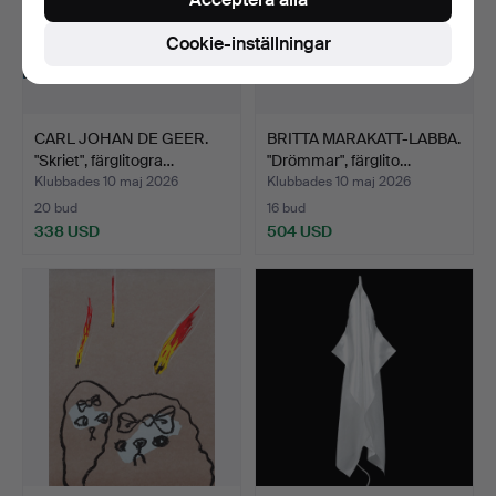
Cookie-inställningar
CARL JOHAN DE GEER.
BRITTA MARAKATT-LABBA.
"Skriet", färglitogra…
"Drömmar", färglito…
Klubbades 10 maj 2026
Klubbades 10 maj 2026
20 bud
16 bud
338 USD
504 USD