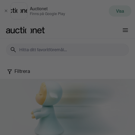
Auctionet
Visa
Stäng
Finns på Google Play
Auctionet.com
Filtrera
Samtida
konst
&
fotografi