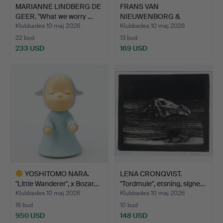
MARIANNE LINDBERG DE
FRANS VAN
GEER. "What we worry …
NIEUWENBORG &
MARTIJN WEGMAN. Vä…
Klubbades 10 maj 2026
Klubbades 10 maj 2026
22 bud
13 bud
233 USD
169 USD
YOSHITOMO NARA.
LENA CRONQVIST.
"Little Wanderer", x Bozar…
"Tordmule", etsning, signe…
Klubbades 10 maj 2026
Klubbades 10 maj 2026
16 bud
10 bud
950 USD
148 USD