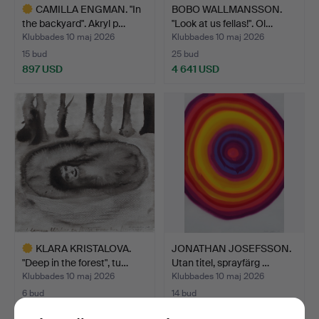
CAMILLA ENGMAN. "In
BOBO WALLMANSSON.
the backyard". Akryl p…
"Look at us fellas!". Ol…
Klubbades 10 maj 2026
Klubbades 10 maj 2026
15 bud
25 bud
897 USD
4 641 USD
Utvalt
föremål
KLARA KRISTALOVA.
JONATHAN JOSEFSSON.
"Deep in the forest", tu…
Utan titel, sprayfärg …
Klubbades 10 maj 2026
Klubbades 10 maj 2026
6 bud
14 bud
1 477 USD
317 USD