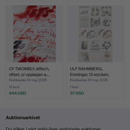
Utvalt
föremål
CY TWOMBLY. Affisch,
ULF RAHMBERG.
offset, ur upplagan a…
Etsningar, 13 stycken,
signe…
Klubbades 10 maj 2026
Klubbades 10 maj 2026
13 bud
1 bud
844 USD
37 USD
Auktionsarkivet
Du söker i vårt arkiv över avslutade auktioner.