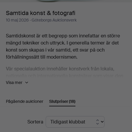
Samtida konst & fotografi
10 maj 2026
· Göteborgs Auktionsverk
Samtidskonst är ett begrepp som innefattar en större
mängd tekniker och uttryck. I generella termer är det
konst som skapas i vår samtid, ett svar på och
förhållningssätt till modernismen.
Vår specialauktion innehåller konstverk från lokala,
nationella och internationella konstnärer som visar den
Visa mer
bredd som samtidskonsten utgör, bland annat Karin
Wikström, Eva Zethraeus, Yoshitomo Nara, Bobo
Wallmansson, Klara Kristalova och Britta Marakatt-
Pågående auktioner
Slutpriser
(18)
Labba.
Välkommen att ta del av katalogen och upptäcka några
Slutpriser
Sortera
av de konstnärer som är en del av den samtida
konstscenen!