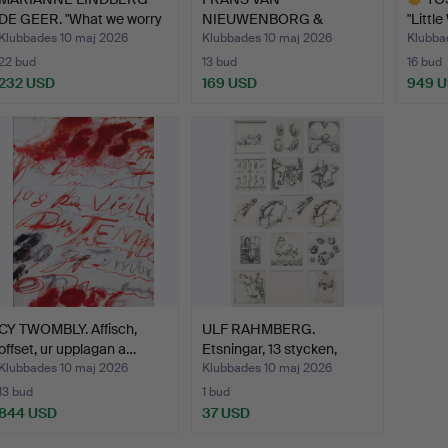
DE GEER. "What we worry
NIEUWENBORG &
"Littl
…
MARTIJN WEGMAN. Vä…
Klubbades 10 maj 2026
Klubbades 10 maj 2026
Klubba
22 bud
13 bud
16 bud
232 USD
169 USD
949 
Utvalt
föremål
CY TWOMBLY. Affisch,
ULF RAHMBERG.
offset, ur upplagan a…
Etsningar, 13 stycken,
signe…
Klubbades 10 maj 2026
Klubbades 10 maj 2026
13 bud
1 bud
844 USD
37 USD