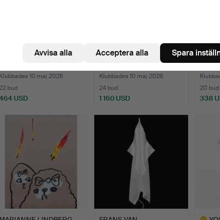
Avvisa alla
Acceptera alla
Spara inställ
BRITTA MARAKATT-
BENGT OLSON. Utan titel,
CARL 
LABBA. "Vi", färglitografi…
olja på duk, sign…
"Skriet
Klubbades 10 maj 2026
Klubbades 10 maj 2026
Klubba
22 bud
24 bud
20 bud
464 USD
1 160 USD
338 
MARIANNE LINDBERG
FRANS VAN
YO