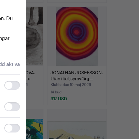
en. Du
ingar
tid aktiva
ARA KRISTALOVA.
JONATHAN JOSEFSSON.
in the forest", tu…
Utan titel, sprayfärg …
Functionality
des 10 maj 2026
Klubbades 10 maj 2026
storage
14 bud
 USD
317 USD
Statistics
storage
Ad
storage