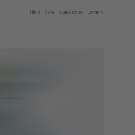
Hjälp
Sälja
Skapa konto
Logga in