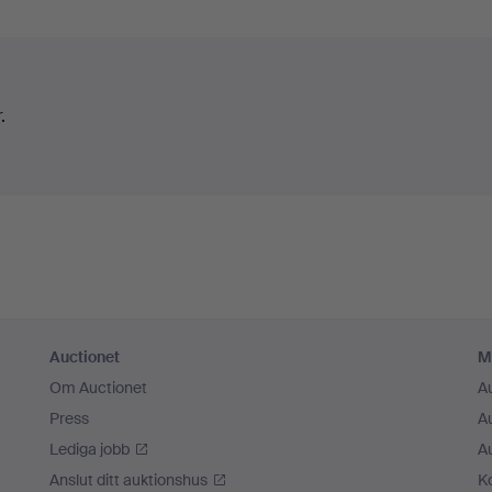
.
Auctionet
M
Om Auctionet
A
Press
A
Lediga jobb
A
Anslut ditt auktionshus
K