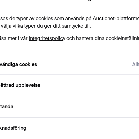
sas de typer av cookies som används på Auctionet-plattform
 välja vilka typer du ger ditt samtycke till.
äsa mer i vår
integritetspolicy
och hantera dina cookieinställn
vändiga cookies
All
CAMILLA ENGMAN. "In
BOBO WALLMANSSON.
KL
the backyard". Akryl p…
"Look at us fellas!". Ol…
"Deep 
ättrad upplevelse
Klubbades 10 maj 2026
Klubbades 10 maj 2026
Klubba
15 bud
25 bud
6 bud
897 USD
4 640 USD
1 477
standa
valt
Utvalt
öremål
föremål
knadsföring