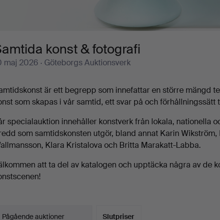
amtida konst & fotografi
0 maj 2026
· Göteborgs Auktionsverk
amtidskonst är ett begrepp som innefattar en större mängd tekn
onst som skapas i vår samtid, ett svar på och förhållningssätt 
år specialauktion innehåller konstverk från lokala, nationella 
redd som samtidskonsten utgör, bland annat Karin Wikström,
allmansson, Klara Kristalova och Britta Marakatt-Labba.
älkommen att ta del av katalogen och upptäcka några av de k
onstscenen!
Pågående auktioner
Slutpriser