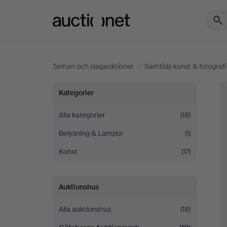
Auctionet.com
Teman och slagauktioner
/
Samtida konst & fotografi
Samtida
Kategorier
konst
Alla kategorier
(18)
Belysning & Lampor
(1)
&
Konst
(17)
fotografi
Auktionshus
Alla auktionshus
(18)