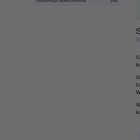
Göteborgs Auktionsverk
(18)
S
1
S
k
V
b
W
V
k