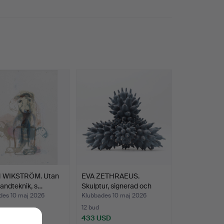
 WIKSTRÖM. Utan
EVA ZETHRAEUS.
blandteknik, s…
Skulptur, signerad och
date…
des 10 maj 2026
Klubbades 10 maj 2026
12 bud
USD
433 USD