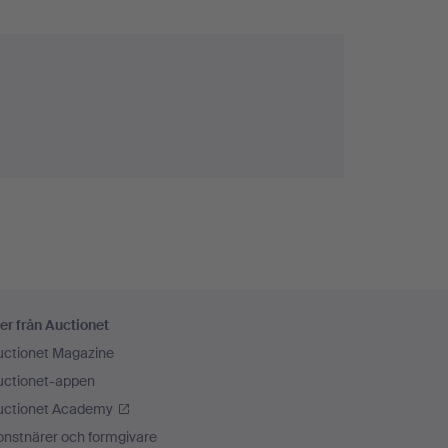
er från Auctionet
uctionet Magazine
uctionet-appen
uctionet Academy
onstnärer och formgivare