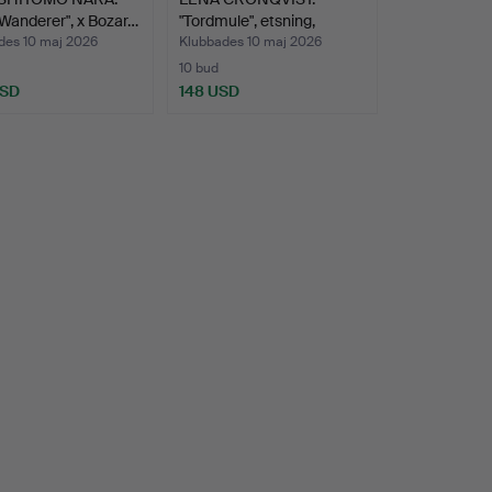
e Wanderer", x Bozar…
"Tordmule", etsning,
signe…
des 10 maj 2026
Klubbades 10 maj 2026
10 bud
USD
148 USD