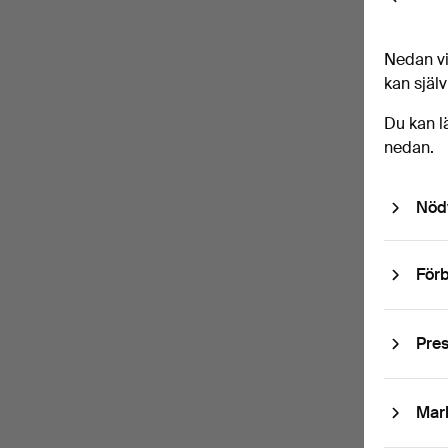
Back
Nedan vi
kan själv
Du kan l
nedan.
Nöd
Förb
Pre
Ut
f
Mar