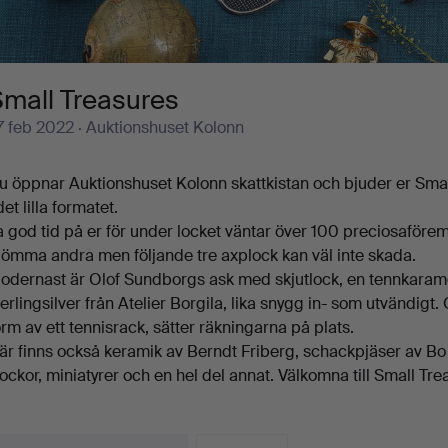
Small Treasures
7 feb 2022
· Auktionshuset Kolonn
u öppnar Auktionshuset Kolonn skattkistan och bjuder er Sma
det lilla formatet.
a god tid på er för under locket väntar över 100 preciosaförem
lömma andra men följande tre axplock kan väl inte skada.
odernast är Olof Sundborgs ask med skjutlock, en tennkaramell
terlingsilver från Atelier Borgila, lika snygg in- som utvändi
orm av ett tennisrack, sätter räkningarna på plats.
är finns också keramik av Berndt Friberg, schackpjäser av 
lockor, miniatyrer och en hel del annat. Välkomna till Small Tre