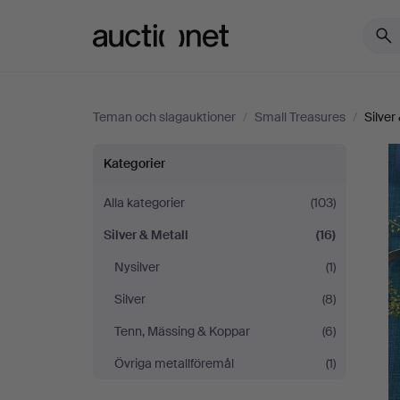
Auctionet.com
Teman och slagauktioner
/
Small Treasures
/
Silver
Small
Kategorier
Treasures
Alla kategorier
(103)
Silver & Metall
(16)
Nysilver
(1)
Silver
(8)
Tenn, Mässing & Koppar
(6)
Övriga metallföremål
(1)