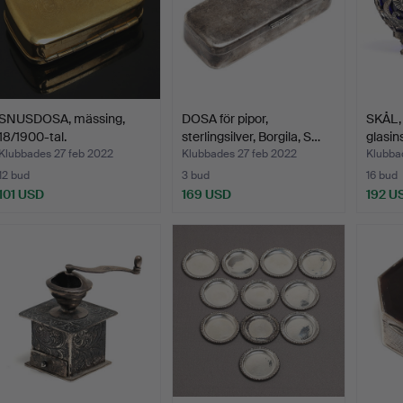
SNUSDOSA, mässing,
DOSA för pipor,
SKÅL, 
18/1900-tal.
sterlingsilver, Borgila, S…
glasin
Klubbades 27 feb 2022
Klubbades 27 feb 2022
Klubba
12 bud
3 bud
16 bud
101 USD
169 USD
192 U