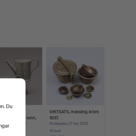
en. Du
B LEMON.
VIKTSATS, mässing, krönt
dkannor 2 st, tenn,
1837.
des 27 feb 2022
Klubbades 27 feb 2022
ingar
10 bud