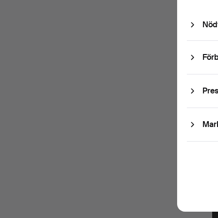
Nöd
Förb
Pre
Mar