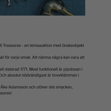
ll Treasures - en temaauktion med önskeobjekt
ål för varje smak. Att nämna några kan vara att
 daterad 1771. Mest funktionell är pipdosan i
gt. Och absolut nödvändigast är brevklämman i
Bo Åke Adamsson och utöver det smycken,
asures!