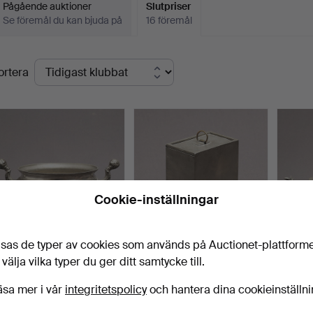
Pågående auktioner
Slutpriser
Se föremål du kan bjuda på
16 föremål
lutpriser
ortera
Cookie-inställningar
sas de typer av cookies som används på Auctionet-plattform
ANDERS SAMUEL
OLOF SUNDBORG. Ask
JACO
 välja vilka typer du ger ditt samtycke till.
WETTERQVIST. Kallskål,
med skjutlock, tenn, Hä…
Chokla
tenn,…
sen…
Klubbades 27 feb 2022
Klubbades 27 feb 2022
Klubba
äsa mer i vår
integritetspolicy
och hantera dina cookieinställn
24 bud
20 bud
23 bud