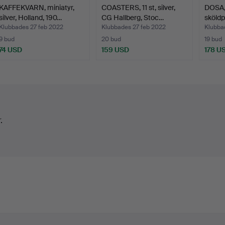
KAFFEKVARN, miniatyr,
COASTERS, 11 st, silver,
DOSA, 
silver, Holland, 190…
CG Hallberg, Stoc…
sköldp
Ung…
Klubbades 27 feb 2022
Klubbades 27 feb 2022
Klubba
9 bud
20 bud
19 bud
74 USD
159 USD
178 U
.