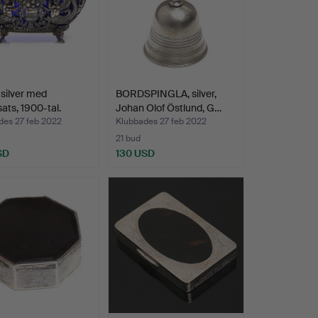
silver med
BORDSPINGLA, silver,
sats, 1900-tal.
Johan Olof Östlund, G…
des 27 feb 2022
Klubbades 27 feb 2022
21 bud
SD
130 USD