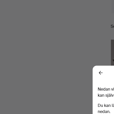
S
S
Back
Nedan vi
kan själv
Du kan l
nedan.