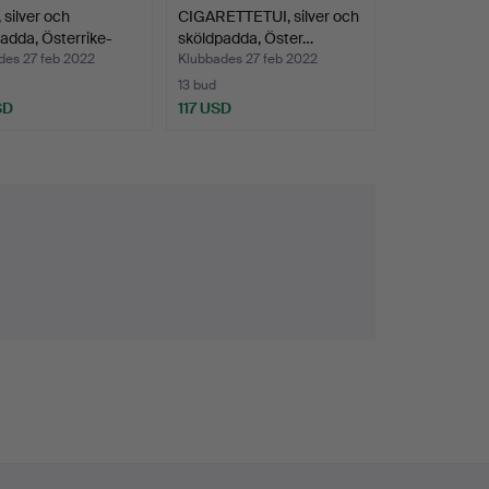
silver och
CIGARETTETUI, silver och
adda, Österrike-
sköldpadda, Öster…
des 27 feb 2022
Klubbades 27 feb 2022
13 bud
SD
117 USD