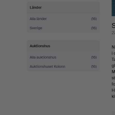
Länder
Alla länder
(16)
Sverige
(16)
2
Auktionshus
N
i 
Alla auktionshus
(16)
T
g
Auktionshuset Kolonn
(16)
M
s
f
H
k