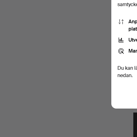
samtycke
Anp
pla
Utv
Mar
Du kan l
nedan.