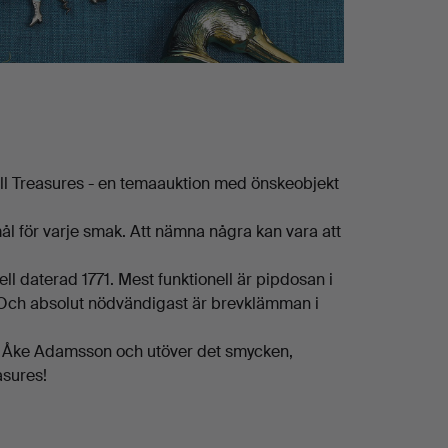
ll Treasures - en temaauktion med önskeobjekt
ål för varje smak. Att nämna några kan vara att
 daterad 1771. Mest funktionell är pipdosan i
gt. Och absolut nödvändigast är brevklämman i
Bo Åke Adamsson och utöver det smycken,
asures!