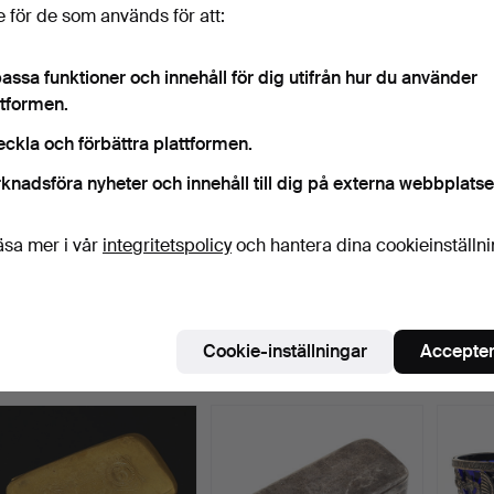
349 USD
264 USD
397 U
 för de som används för att:
assa funktioner och innehåll för dig utifrån hur du använder
ttformen.
eckla och förbättra plattformen.
knadsföra nyheter och innehåll till dig på externa webbplatse
äsa mer i vår
integritetspolicy
och hantera dina cookieinställn
BAKELSEGAFFLAR, 12 st,
VINSIL, tenn, märkt
BREV
silver, Thorvald Ma…
"ETAIN PARIS FRANCE", …
tennis
tal.
Klubbades 27 feb 2022
Klubbades 27 feb 2022
Klubba
13 bud
3 bud
17 bud
Cookie-inställningar
Accepter
212 USD
48 USD
169 U