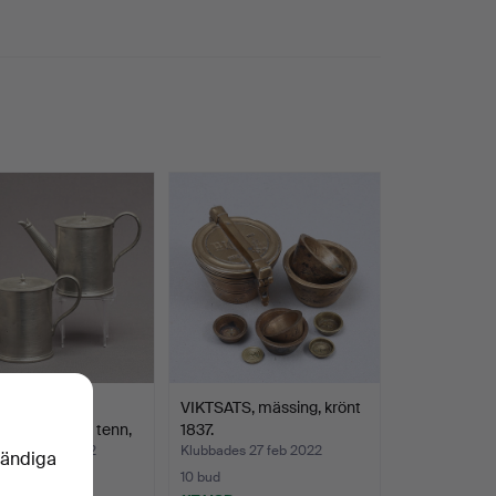
B LEMON.
VIKTSATS, mässing, krönt
dkannor 2 st, tenn,
1837.
des 27 feb 2022
Klubbades 27 feb 2022
vändiga
10 bud