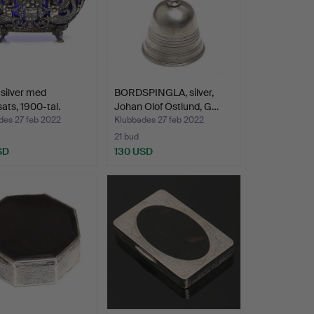
silver med
BORDSPINGLA, silver,
sats, 1900-tal.
Johan Olof Östlund, G…
des 27 feb 2022
Klubbades 27 feb 2022
21 bud
SD
130 USD