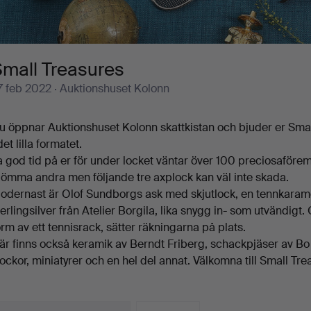
Small Treasures
7 feb 2022
· Auktionshuset Kolonn
u öppnar Auktionshuset Kolonn skattkistan och bjuder er Sma
det lilla formatet.
a god tid på er för under locket väntar över 100 preciosaförem
lömma andra men följande tre axplock kan väl inte skada.
odernast är Olof Sundborgs ask med skjutlock, en tennkaramell
terlingsilver från Atelier Borgila, lika snygg in- som utvändi
orm av ett tennisrack, sätter räkningarna på plats.
är finns också keramik av Berndt Friberg, schackpjäser av 
lockor, miniatyrer och en hel del annat. Välkomna till Small Tre