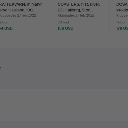
KAFFEKVARN, miniatyr,
COASTERS, 11 st, silver,
DOSA, 
silver, Holland, 190…
CG Hallberg, Stoc…
sköldp
Ung…
Klubbades 27 feb 2022
Klubbades 27 feb 2022
Klubba
9 bud
20 bud
19 bud
74 USD
159 USD
178 U
.