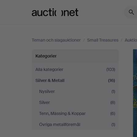
Auctionet.com
Teman och slagauktioner
/
Small Treasures
/
Aukti
Small
Kategorier
Treasures
Alla kategorier
(103)
Silver & Metall
(16)
Nysilver
(1)
Silver
(8)
Tenn, Mässing & Koppar
(6)
Övriga metallföremål
(1)