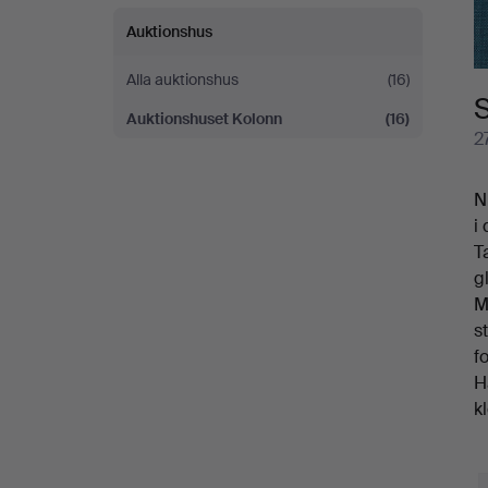
Auktionshus
Alla auktionshus
(16)
Auktionshuset Kolonn
(16)
2
N
i 
T
g
M
s
f
H
k