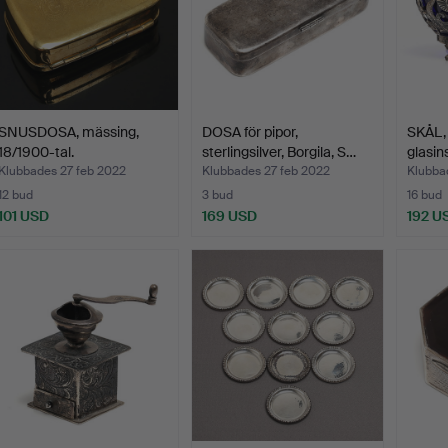
SNUSDOSA, mässing,
DOSA för pipor,
SKÅL, 
18/1900-tal.
sterlingsilver, Borgila, S…
glasin
Klubbades 27 feb 2022
Klubbades 27 feb 2022
Klubba
12 bud
3 bud
16 bud
101 USD
169 USD
192 U