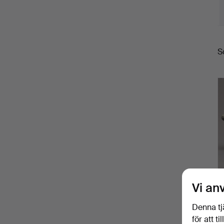
S
S
Vi an
Denna tj
för att t