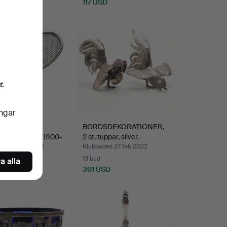
SD
117 USD
r.
ingar
KLÄMMA,
BORDSDEKORATIONER,
rack, nysilver, 1900-
2 st, tuppar, silver.
des 27 feb 2022
Klubbades 27 feb 2022
13 bud
a alla
SD
301 USD