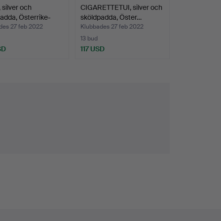
silver och
CIGARETTETUI, silver och
adda, Österrike-
sköldpadda, Öster…
des 27 feb 2022
Klubbades 27 feb 2022
13 bud
SD
117 USD