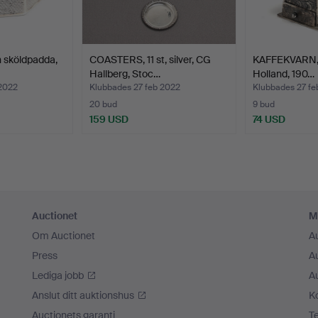
h sköldpadda,
COASTERS, 11 st, silver, CG
KAFFEKVARN, mi
Hallberg, Stoc…
Holland, 190…
 2022
Klubbades 27 feb 2022
Klubbades 27 fe
20 bud
9 bud
159 USD
74 USD
Auctionet
M
Om Auctionet
A
Press
A
Lediga jobb
A
Anslut ditt auktionshus
K
Auctionets garanti
T