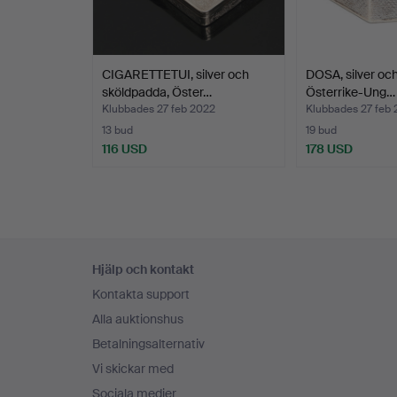
CIGARETTETUI, silver och
DOSA, silver oc
sköldpadda, Öster…
Österrike-Ung…
Klubbades 27 feb 2022
Klubbades 27 feb
13 bud
19 bud
116 USD
178 USD
Sidfotsnavigation
Hjälp och kontakt
Kontakta support
Alla auktionshus
Betalningsalternativ
Vi skickar med
Sociala medier