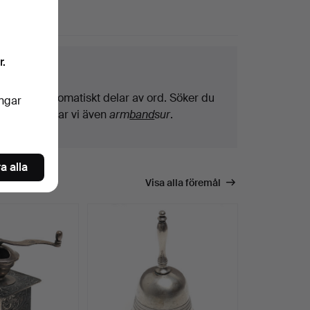
r.
ktips
Vi söker automatiskt delar av ord. Söker du
ingar
på
band
hittar vi även
arm
band
sur
.
a alla
Visa alla föremål