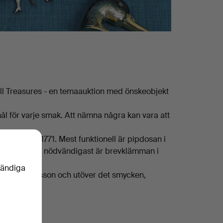
ll Treasures - en temaauktion med önskeobjekt
ål för varje smak. Att nämna några kan vara att
 daterad 1771. Mest funktionell är pipdosan i
gt. Och absolut nödvändigast är brevklämman i
vändiga
Bo Åke Adamsson och utöver det smycken,
asures!