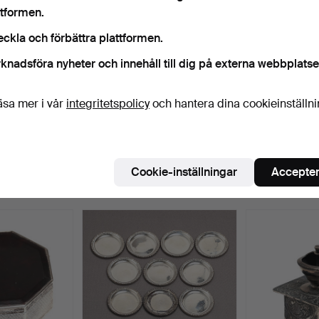
Pågående auktioner
Slutpriser
ttformen.
0 föremål
Vårt arkiv med över 4 470 000 föremål
eckla och förbättra plattformen.
Pågående
knadsföra nyheter och innehåll till dig på externa webbplatse
i har tyvärr inga föremål som matchar din sökning.
Sö
uktioner
äsa mer i vår
integritetspolicy
och hantera dina cookieinställn
Cookie-inställningar
Accepter
 som matchar din sökning