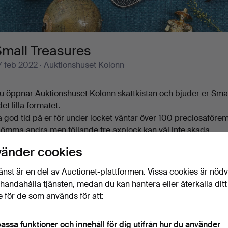
Small Treasures
7 feb 2022
· Auktionshuset Kolonn
u öppnar Auktionshuset Kolonn skattkistan och bjuder er Sma
det lilla formatet.
a god tid på er för under locket väntar över 100 preciosaförem
lömma andra men följande tre axplock kan väl inte skada.
odernast är Olof Sundborgs ask med skjutlock, en tennkaramell
vänder cookies
terlingsilver från Atelier Borgila, lika snygg in- som utvändi
orm av ett tennisrack, sätter räkningarna på plats.
änst är en del av Auctionet-plattformen. Vissa cookies är nöd
är finns också keramik av Berndt Friberg, schackpjäser av 
illhandahålla tjänsten, medan du kan hantera eller återkalla ditt
lockor, miniatyrer och en hel del annat. Välkomna till Small Tre
 för de som används för att:
assa funktioner och innehåll för dig utifrån hur du använder