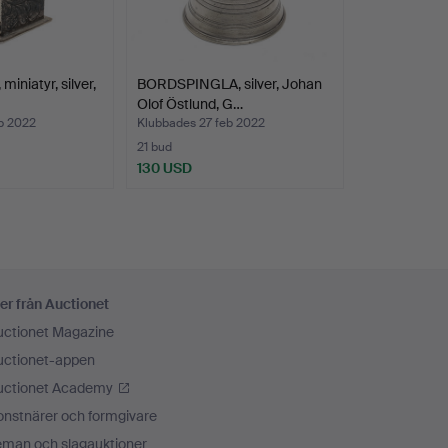
niatyr, silver,
BORDSPINGLA, silver, Johan
Olof Östlund, G…
b 2022
Klubbades 27 feb 2022
21 bud
130 USD
er från Auctionet
uctionet Magazine
uctionet-appen
uctionet Academy
onstnärer och formgivare
eman och slagauktioner