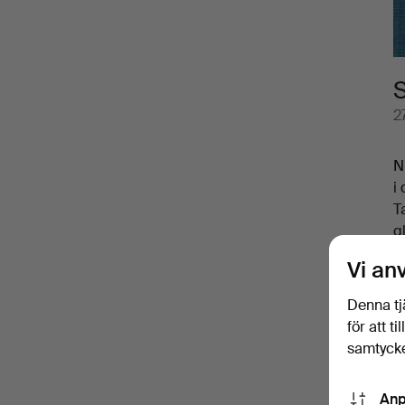
2
N
i 
T
g
M
Vi an
s
f
Denna tj
H
för att t
k
samtycke
Anp