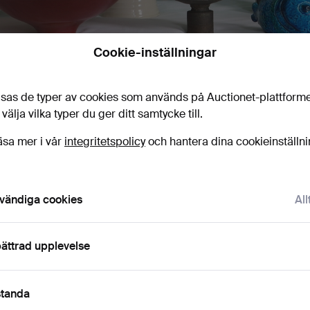
Cookie-inställningar
pring 20th Century Art & Design Sale
7 apr 2026
· Lawrences Auctioneers
sas de typer av cookies som används på Auctionet-plattform
 välja vilka typer du ger ditt samtycke till.
Pågående auktioner
Slutpriser
äsa mer i vår
integritetspolicy
och hantera dina cookieinställn
0 föremål
Vårt arkiv med över 4 470 000 föremål
Pågående
i har tyvärr inga föremål som matchar din sökning.
Sö
vändiga cookies
All
uktioner
ättrad upplevelse
standa
 som matchar din sökning