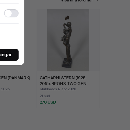
Ad
storage
ningar
SEN (DANMARK)
CATHARNI STERN (1925-
2015). BRONS 'TWO GEN…
r 2026
Klubbades 17 apr 2026
21 bud
270 USD