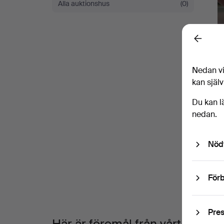
Alla auktionshus
(0)
Sale
Back
S
1
Nedan vi
kan själv
Du kan l
nedan.
V
Nöd
a
Förb
Pre
Här är föremål från vårt arkiv