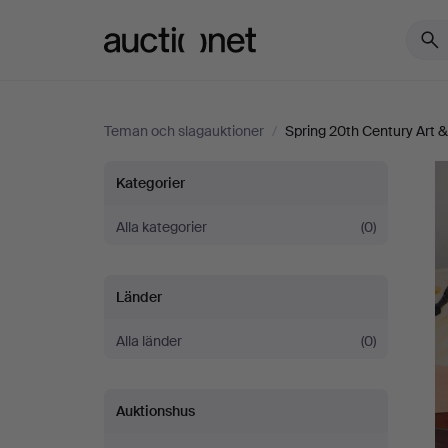
Auctionet.com
Teman och slagauktioner
/
Spring 20th Century Art &
Spring
Kategorier
20th
Alla kategorier
(0)
Century
Länder
Art
Alla länder
(0)
&
Auktionshus
Design