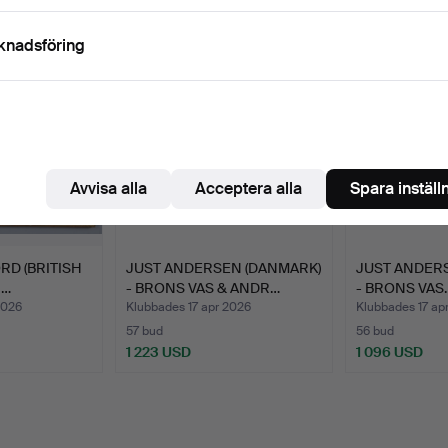
knadsföring
Avvisa alla
Acceptera alla
Spara inställ
RD (BRITISH
JUST ANDERSEN (DANMARK)
JUST ANDER
I…
- BRONS VAS & ANDR…
- BRONS VAS.
2026
Klubbades 17 apr 2026
Klubbades 17 ap
57 bud
56 bud
1 223 USD
1 096 USD