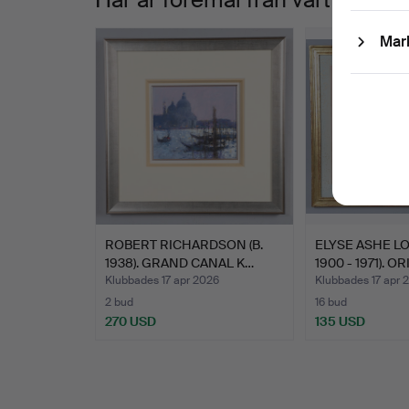
Mar
ROBERT RICHARDSON (B.
ELYSE ASHE LO
1938). GRAND CANAL K…
1900 - 1971). OR
Klubbades 17 apr 2026
Klubbades 17 apr 
2 bud
16 bud
270 USD
135 USD