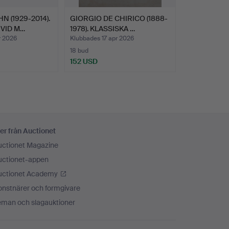
 (1929-2014).
GIORGIO DE CHIRICO (1888-
VID M…
1978). KLASSISKA …
r 2026
Klubbades 17 apr 2026
18 bud
152 USD
er från Auctionet
uctionet Magazine
uctionet-appen
uctionet Academy
onstnärer och formgivare
eman och slagauktioner