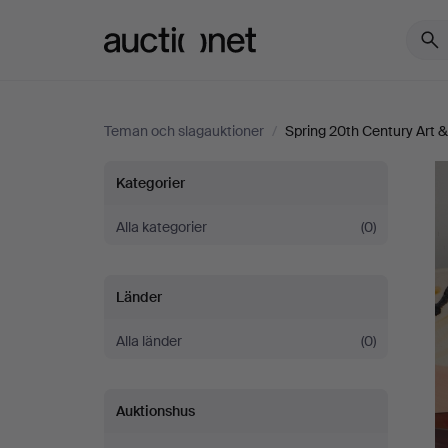
Auctionet.com
Teman och slagauktioner
/
Spring 20th Century Art &
Spring
Kategorier
20th
Alla kategorier
(0)
Century
Länder
Art
Alla länder
(0)
&
Auktionshus
Design