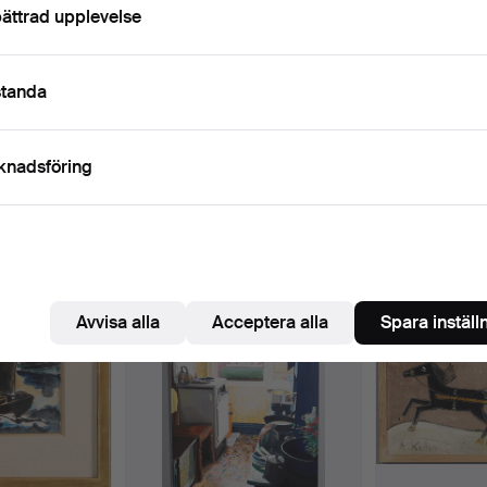
ättrad upplevelse
uncan Grant, Josef Herman, Roger de Grey RA and Richard B
Pågående
i har tyvärr inga föremål som matchar din sökning.
Sö
elcome to the auction!
uktioner
standa
knadsföring
 som matchar din sökning
Avvisa alla
Acceptera alla
Spara inställ