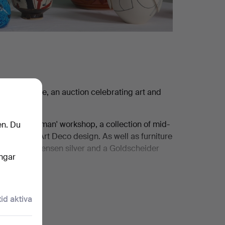
 Design Sale, an auction celebrating art and
rn's 'Mouseman' workshop, a collection of mid-
en. Du
avies and Art Deco design. As well as furniture
s to Georg Jensen silver and a Goldscheider
ingar
ith works by Richard Batterham, Rupert Spira,
 sculptures by Ralph Brown RA, Sophie Ryder,
tid aktiva
rost RA, Gillian Ayres CBE RA, Alan Davie,