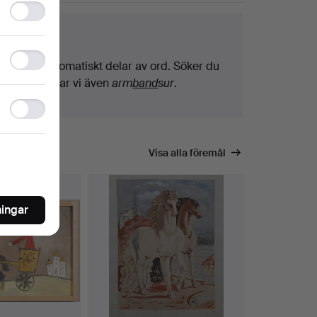
Functionality
awden among the highlights.
storage
ktips
Statistics
Vi söker automatiskt delar av ord. Söker du
storage
på
band
hittar vi även
arm
band
sur
.
Ad
storage
Visa alla föremål
ningar