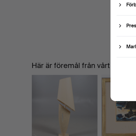
Förb
D
V
W
a
Pre
Mar
Här är föremål från vårt arkiv