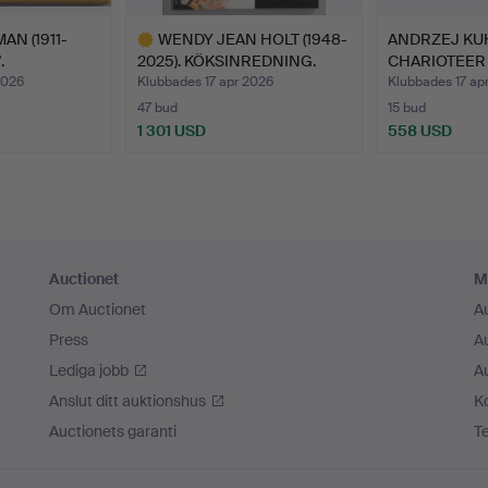
AN (1911-
WENDY JEAN HOLT (1948-
ANDRZEJ KUHN
.
2025). KÖKSINREDNING.
CHARIOTEER 
2026
Klubbades 17 apr 2026
Klubbades 17 ap
47 bud
15 bud
1 301 USD
558 USD
Utvalt
föremål
Auctionet
M
Om Auctionet
A
Press
A
Lediga jobb
A
Anslut ditt auktionshus
K
Auctionets garanti
T