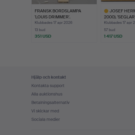
FRANSK BORDSLAMPA
JOSEF HERM
'LOUIS DRIMMER'.
2000). 'SEGLAR'
Klubbades 17 apr 2026
Klubbades 17 apr 
13 bud
57 bud
351 USD
1 417 USD
Utvalt
föremål
Sidfotsnavigation
Hjälp och kontakt
Kontakta support
Alla auktionshus
Betalningsalternativ
Vi skickar med
Sociala medier