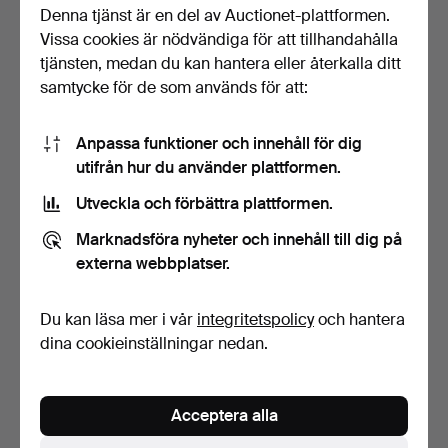
Denna tjänst är en del av Auctionet-plattformen.
Vissa cookies är nödvändiga för att tillhandahålla
VÄGGHYLLA, ”MT-hyllan”,
TAKLAMPA,
tjänsten, medan du kan hantera eller återkalla ditt
1930-tal.
saturnusmodell, funkis,
samtycke för de som används för att:
1930-tal.
Klubbades 29 jun 2025
Klubbades 29 jun 2025
17 bud
4 bud
Anpassa funktioner och innehåll för dig
379 USD
205 USD
utifrån hur du använder plattformen.
Utveckla och förbättra plattformen.
Marknadsföra nyheter och innehåll till dig på
externa webbplatser.
Du kan läsa mer i vår
integritetspolicy
och hantera
dina cookieinställningar nedan.
BOKHYLLA, 1930/40-tal.
KARMSTOL, "Nr 37 A",
Acceptera alla
Nässjö Stolfabrik, 19…
Klubbades 29 jun 2025
Klubbades 29 jun 2025