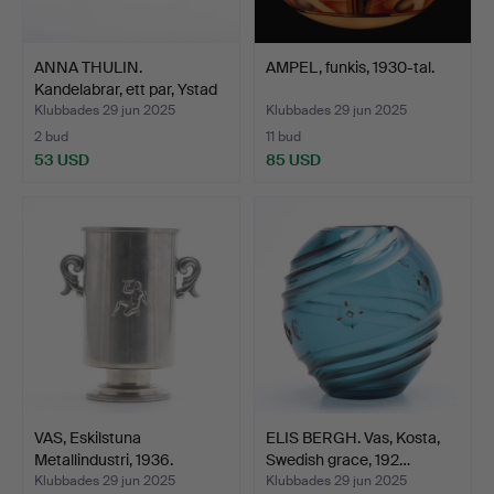
ANNA THULIN.
AMPEL, funkis, 1930-tal.
Kandelabrar, ett par, Ystad
T…
Klubbades 29 jun 2025
Klubbades 29 jun 2025
2 bud
11 bud
53 USD
85 USD
VAS, Eskilstuna
ELIS BERGH. Vas, Kosta,
Metallindustri, 1936.
Swedish grace, 192…
Klubbades 29 jun 2025
Klubbades 29 jun 2025