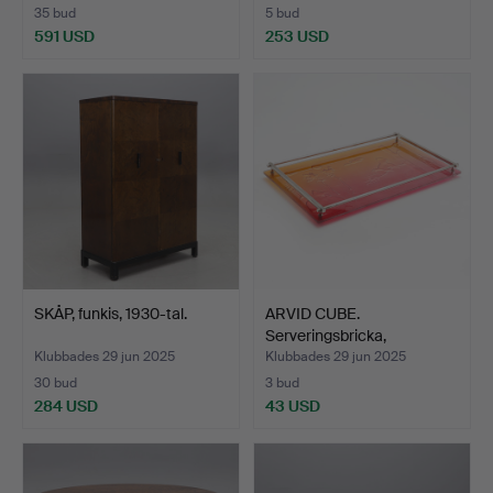
35 bud
5 bud
591 USD
253 USD
SKÅP, funkis, 1930-tal.
ARVID CUBE.
Serveringsbricka,
Nybrofabrike…
Klubbades 29 jun 2025
Klubbades 29 jun 2025
30 bud
3 bud
284 USD
43 USD