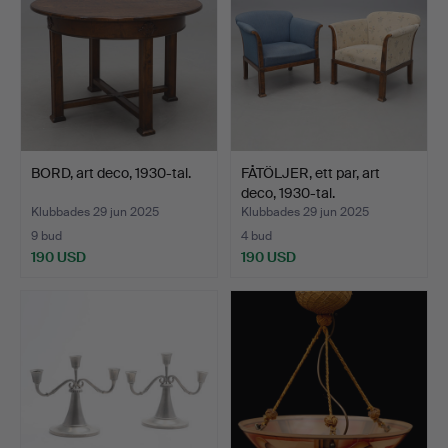
BORD, art deco, 1930-tal.
FÅTÖLJER, ett par, art
deco, 1930-tal.
Klubbades 29 jun 2025
Klubbades 29 jun 2025
9 bud
4 bud
190 USD
190 USD