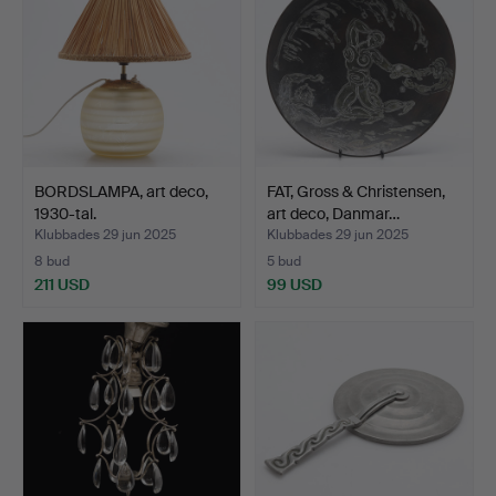
BORDSLAMPA, art deco,
FAT, Gross & Christensen,
1930-tal.
art deco, Danmar…
Klubbades 29 jun 2025
Klubbades 29 jun 2025
8 bud
5 bud
211 USD
99 USD