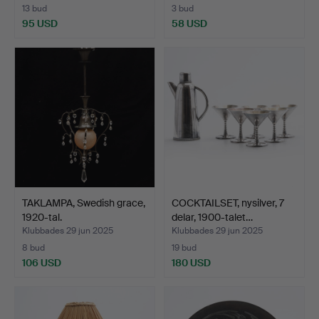
13 bud
3 bud
95 USD
58 USD
TAKLAMPA, Swedish grace,
COCKTAILSET, nysilver, 7
1920-tal.
delar, 1900-talet…
Klubbades 29 jun 2025
Klubbades 29 jun 2025
8 bud
19 bud
106 USD
180 USD