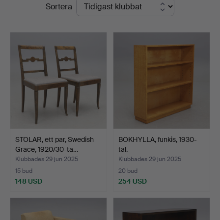
Slutpriser
Sortera
STOLAR, ett par, Swedish
BOKHYLLA, funkis, 1930-
Grace, 1920/30-ta…
tal.
Klubbades 29 jun 2025
Klubbades 29 jun 2025
15 bud
20 bud
148 USD
254 USD