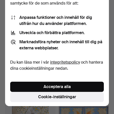
samtycke för de som används för att:
13 bud
9 bud
116 USD
159 USD
Anpassa funktioner och innehåll för dig
utifrån hur du använder plattformen.
Utveckla och förbättra plattformen.
Marknadsföra nyheter och innehåll till dig på
externa webbplatser.
Du kan läsa mer i vår
integritetspolicy
och hantera
dina cookieinställningar nedan.
KARL-ERIK OLSSON
KARL-ERIK OLSSON
"SNOGERÖD" 1927-1995.
"SNOGERÖD" 1927-1995.
OLJ…
TRI…
Klubbades 12 maj 2026
Klubbades 12 maj 2026
Acceptera alla
6 bud
4 bud
232 USD
211 USD
Cookie-inställningar