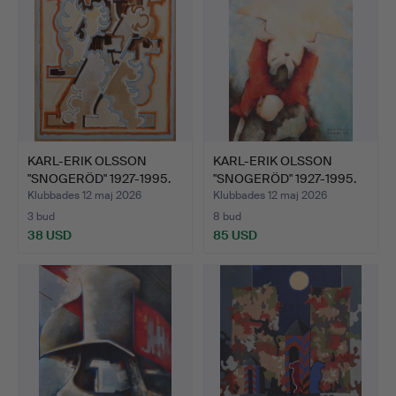
KARL-ERIK OLSSON
KARL-ERIK OLSSON
"SNOGERÖD" 1927-1995.
"SNOGERÖD" 1927-1995.
GOU…
OLJ…
Klubbades 12 maj 2026
Klubbades 12 maj 2026
3 bud
8 bud
38 USD
85 USD