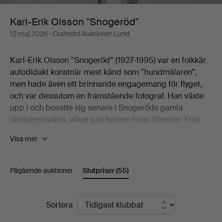
Karl-Erik Olsson "Snogeröd"
12 maj 2026
· Crafoord Auktioner Lund
Karl-Erik Olsson ”Snogeröd” (1927-1995) var en folkkär
autodidakt konstnär mest känd som ”hundmålaren”,
men hade även ett brinnande engagemang för flyget,
och var dessutom en framstående fotograf. Han växte
upp i och bosatte sig senare i Snogeröds gamla
järnvägsstation, vilket gav honom hans tillnamn. Från
konstnärens sterbhus kommer nu ett stort antal verk
Visa mer
både med och utan hundar.
Välkomna till Crafoord Auktioner Lund!
Pågående auktioner
Slutpriser
(55)
Slutpriser
Sortera