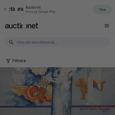
Auctionet
Visa
Stäng
Finns på Google Play
Auctionet.com
Filtrera
Karl-
Erik
Olsson
"Snogeröd"