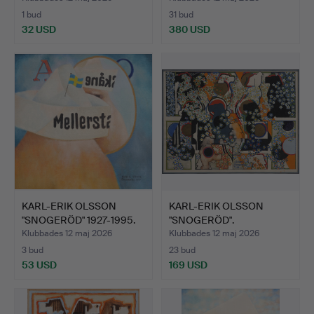
1 bud
31 bud
32 USD
380 USD
KARL-ERIK OLSSON
KARL-ERIK OLSSON
"SNOGERÖD" 1927-1995.
"SNOGERÖD".
OLJ…
"HYSTERISK HÖ…
Klubbades 12 maj 2026
Klubbades 12 maj 2026
3 bud
23 bud
53 USD
169 USD