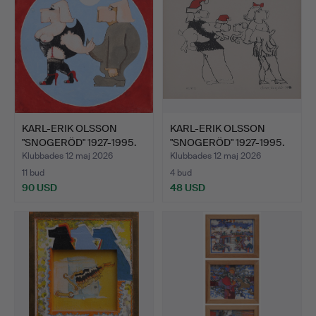
KARL-ERIK OLSSON
KARL-ERIK OLSSON
"SNOGERÖD" 1927-1995.
"SNOGERÖD" 1927-1995.
OLJ…
SER…
Klubbades 12 maj 2026
Klubbades 12 maj 2026
11 bud
4 bud
90 USD
48 USD