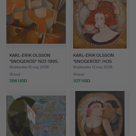
KARL-ERIK OLSSON
KARL-ERIK OLSSON
"SNOGERÖD" 1927-1995.
"SNOGERÖD". HOS
OLJ…
FRISÖREN.
Klubbades 12 maj 2026
Klubbades 12 maj 2026
16 bud
14 bud
206 USD
327 USD