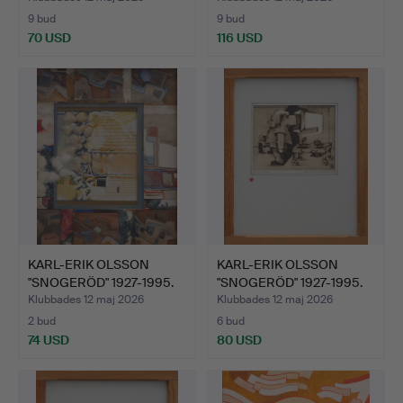
9 bud
9 bud
70 USD
116 USD
KARL-ERIK OLSSON
KARL-ERIK OLSSON
"SNOGERÖD" 1927-1995.
"SNOGERÖD" 1927-1995.
BLA…
ETS…
Klubbades 12 maj 2026
Klubbades 12 maj 2026
2 bud
6 bud
74 USD
80 USD