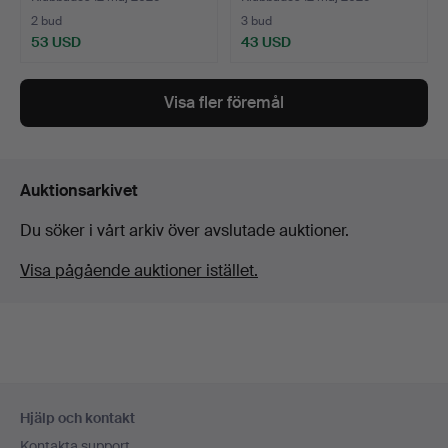
2 bud
3 bud
53 USD
43 USD
Visa fler föremål
Auktionsarkivet
Du söker i vårt arkiv över avslutade auktioner.
Visa pågående auktioner istället.
Sidfotsnavigation
Hjälp och kontakt
Kontakta support