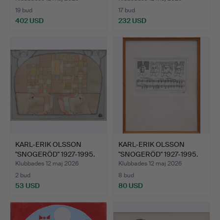
19 bud
17 bud
402 USD
232 USD
KARL-ERIK OLSSON
KARL-ERIK OLSSON
"SNOGERÖD" 1927-1995.
"SNOGERÖD" 1927-1995.
AKV…
TRY…
Klubbades 12 maj 2026
Klubbades 12 maj 2026
2 bud
8 bud
53 USD
80 USD