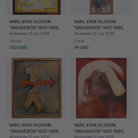
KARL-ERIK OLSSON
KARL-ERIK OLSSON
"SNOGERÖD" 1927-1995.
"SNOGERÖD" 1927-1995.
BLA…
BLA…
Klubbades 12 maj 2026
Klubbades 12 maj 2026
24 bud
2 bud
232 USD
74 USD
KARL-ERIK OLSSON
KARL-ERIK OLSSON
"SNOGERÖD" 1927-1995.
"SNOGERÖD" 1927-1995.
MET…
OLJ…
Klubbades 12 maj 2026
Klubbades 12 maj 2026