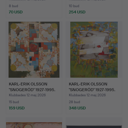
8 bud
10 bud
70 USD
254 USD
KARL-ERIK OLSSON
KARL-ERIK OLSSON
"SNOGERÖD" 1927-1995.
"SNOGERÖD" 1927-1995.
OLJ…
OLJ…
Klubbades 12 maj 2026
Klubbades 12 maj 2026
15 bud
28 bud
159 USD
348 USD