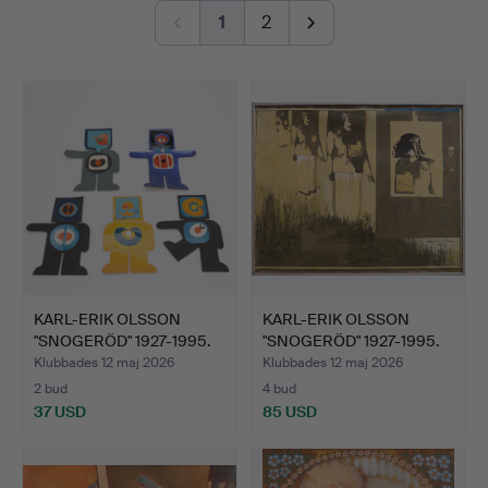
1
2
KARL-ERIK OLSSON
KARL-ERIK OLSSON
"SNOGERÖD" 1927-1995.
"SNOGERÖD" 1927-1995.
FEM…
OLJ…
Klubbades 12 maj 2026
Klubbades 12 maj 2026
2 bud
4 bud
37 USD
85 USD