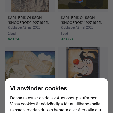
KARL-ERIK OLSSON
KARL-ERIK OLSSON
"SNOGERÖD" 1927-1995.
"SNOGERÖD" 1927-1995.
TUS…
SCR…
Klubbades 12 maj 2026
Klubbades 12 maj 2026
2 bud
1 bud
53 USD
32 USD
Vi använder cookies
Denna tjänst är en del av Auctionet-plattformen.
KARL-ERIK OLSSON
KARL-ERIK OLSSON
Vissa cookies är nödvändiga för att tillhandahålla
"SNOGERÖD" 1927-1995.
"SNOGERÖD" 1927-1995.
tjänsten, medan du kan hantera eller återkalla ditt
OLJ…
OLJ…
Klubbades 12 maj 2026
Klubbades 12 maj 2026