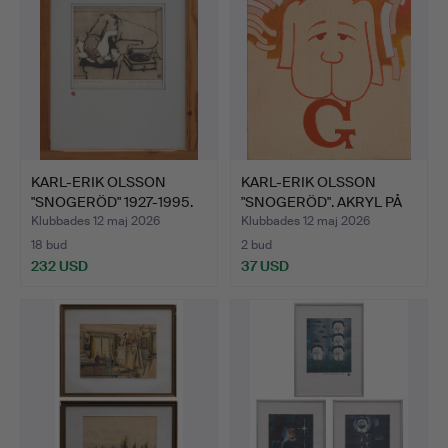
KARL-ERIK OLSSON
KARL-ERIK OLSSON
"SNOGERÖD" 1927-1995.
"SNOGERÖD". AKRYL PÅ
ETS…
DUK,…
Klubbades 12 maj 2026
Klubbades 12 maj 2026
18 bud
2 bud
232 USD
37 USD