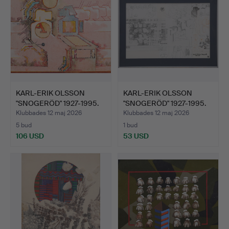
KARL-ERIK OLSSON
KARL-ERIK OLSSON
"SNOGERÖD" 1927-1995.
"SNOGERÖD" 1927-1995.
OLJ…
GRA…
Klubbades 12 maj 2026
Klubbades 12 maj 2026
5 bud
1 bud
106 USD
53 USD