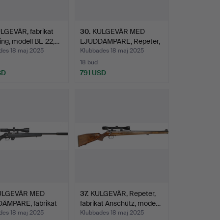
LGEVÄR, fabrikat
30
.
KULGEVÄR MED
ng, modell BL-22,…
LJUDDÄMPARE, Repeter,
fabrika…
des 18 maj 2025
Klubbades 18 maj 2025
18 bud
SD
791 USD
ULGEVÄR MED
37
.
KULGEVÄR, Repeter,
ÄMPARE, fabrikat
fabrikat Anschütz, mode…
 …
des 18 maj 2025
Klubbades 18 maj 2025