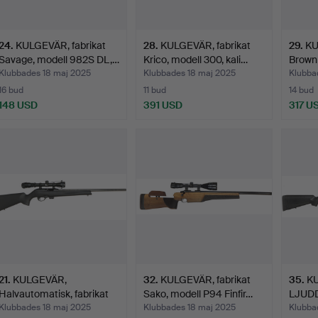
24
.
KULGEVÄR, fabrikat
28
.
KULGEVÄR, fabrikat
29
.
KU
Savage, modell 982S DL,…
Krico, modell 300, kali…
Browni
Klubbades 18 maj 2025
Klubbades 18 maj 2025
Klubba
16 bud
11 bud
14 bud
148 USD
391 USD
317 U
21
.
KULGEVÄR,
32
.
KULGEVÄR, fabrikat
35
.
K
Halvautomatisk, fabrikat
Sako, modell P94 Finfir…
LJUDD
Remingt…
Tikka,
Klubbades 18 maj 2025
Klubbades 18 maj 2025
Klubba