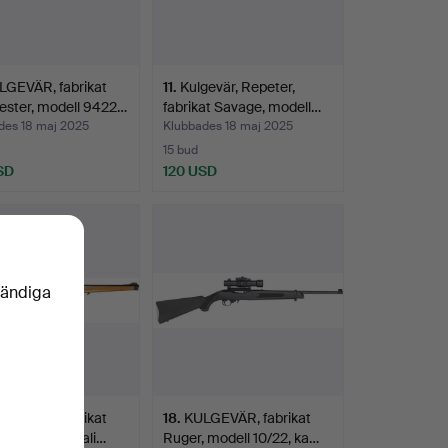
LGEVÄR, fabrikat
11
.
Kulgevär, Repeter,
ester, modell 9422…
fabrikat Savage, modell…
des 18 maj 2025
Klubbades 18 maj 2025
15 bud
SD
120 USD
vändiga
LGEVÄR, fabrikat
18
.
KULGEVÄR, fabrikat
 modell 300, kali…
Ruger, modell 10/22, ka…