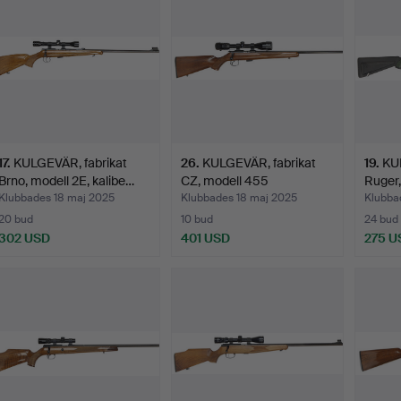
17
.
KULGEVÄR, fabrikat
26
.
KULGEVÄR, fabrikat
19
.
KUL
Brno, modell 2E, kalibe…
CZ, modell 455
Ruger,
American…
Klubbades 18 maj 2025
Klubbades 18 maj 2025
Klubba
20 bud
10 bud
24 bud
302 USD
401 USD
275 U