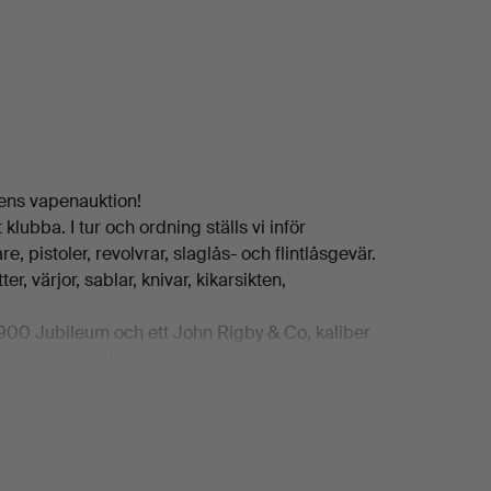
rens vapenauktion!
klubba. I tur och ordning ställs vi inför
, pistoler, revolvrar, slaglås- och flintlåsgevär.
r, värjor, sablar, knivar, kikarsikten,
.
 1900 Jubileum och ett John Rigby & Co, kaliber
t utrop och till en av auktionens höjdpunkter
 några enstaka artiklar ur auktionen.
 kan bläddra i.