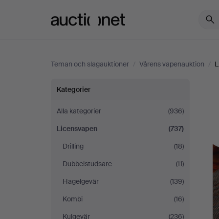
Auctionet.com
Teman och slagauktioner
/
Vårens vapenauktion
/
L
Vårens
Kategorier
vapenauktion
Alla kategorier
(936)
Licensvapen
(737)
Drilling
(18)
Dubbelstudsare
(11)
Hagelgevär
(139)
Kombi
(16)
Kulgevär
(236)