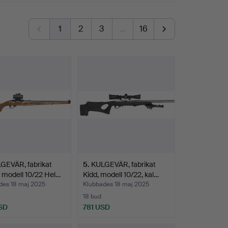
1
2
3
…
16
GEVÄR, fabrikat
5
.
KULGEVÄR, fabrikat
 modell 10/22 Hel…
Kidd, modell 10/22, kal…
des 18 maj 2025
Klubbades 18 maj 2025
18 bud
SD
781 USD