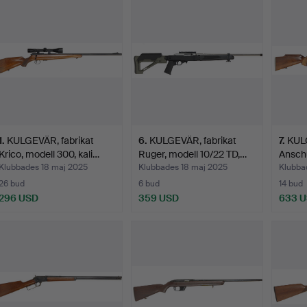
1
.
KULGEVÄR, fabrikat
6
.
KULGEVÄR, fabrikat
7
.
KULG
Krico, modell 300, kali…
Ruger, modell 10/22 TD,…
Anschü
Klubbades 18 maj 2025
Klubbades 18 maj 2025
Klubba
26 bud
6 bud
14 bud
296 USD
359 USD
633 