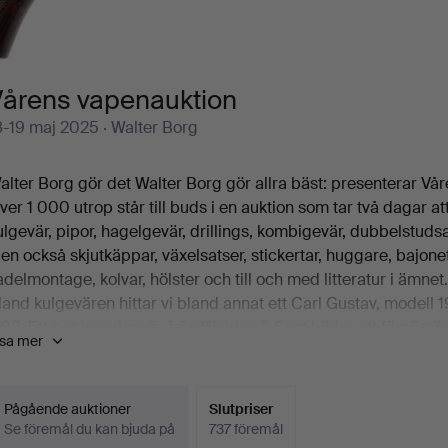
Vårens vapenauktion
8-19 maj 2025
· Walter Borg
alter Borg gör det Walter Borg gör allra bäst: presenterar Vå
ver 1 000 utrop står till buds i en auktion som tar två dagar att 
ulgevär, pipor, hagelgevär, drillings, kombigevär, dubbelstudsare
en också skjutkäppar, växelsatser, stickertar, huggare, bajonette
adelmontage, kolvar, hölster och till och med litteratur i ämnet
land kulgevären hittar vi bland annat ett Carl Gustav, modell
303. Ett par hagelgevär från Webley & Scot bildar ett förnämlig
isa mer
ör en bössa för enkelskott från J.Purdey & Sons. För att nämna
ammantaget bildar utropen en imponerande katalog som ni nu
älkomna till Walter Borg och Vårens vapenauktion!
Pågående auktioner
Slutpriser
Se föremål du kan bjuda på
737 föremål