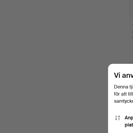
Vi an
Denna tj
för att t
samtycke
Anp
pla