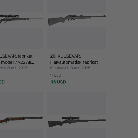
GEVÄR, fabrikat
20
.
KULGEVÄR,
 modell 77/22 All…
Halvautomatisk, fabrikat
Remingt…
des 18 maj 2025
Klubbades 18 maj 2025
17 bud
SD
116 USD