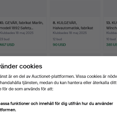
10
.
GEVÄR, fabrikat Marlin,
8
.
KULGEVÄR,
13
.
KU
modell 1892 Safety…
Halvautomatisk, fabrikat
Winch
Winches…
Klubbades 18 maj 2025
Klubbades 18 maj 2025
Klubba
23 bud
12 bud
10 bud
467 USD
90 USD
381 U
vänder cookies
änst är en del av Auctionet-plattformen. Vissa cookies är nöd
illhandahålla tjänsten, medan du kan hantera eller återkalla ditt
 för de som används för att:
assa funktioner och innehåll för dig utifrån hur du använder
12
.
KULGEVÄR, fabrikat
16
.
KULGEVÄR, fabrikat
15
.
KU
ttformen.
Ruger, modell 77/22 All…
Krico, modell 300, kali…
Krico,