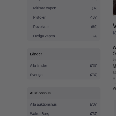
Militära vapen
(37)
Pistoler
(187)
Revolvrar
(89)
1
Övriga vapen
(4)
W
Ö
Länder
k
Alla länder
(737)
M
s
Sverige
(737)
B
.
V
h
Auktionshus
S
V
Alla auktionshus
(737)
Walter Borg
(737)