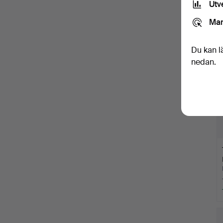
Utv
Mar
Du kan l
nedan.