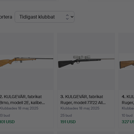
lutpriser
ortera
2
.
KULGEVÄR, fabrikat
3
.
KULGEVÄR, fabrikat
4
.
KUL
Brno, modell 2E, kalibe…
Ruger, modell 77/22 All…
Ruger,
Klubbades 18 maj 2025
Klubbades 18 maj 2025
Klubba
13 bud
25 bud
10 bud
101 USD
191 USD
327 U