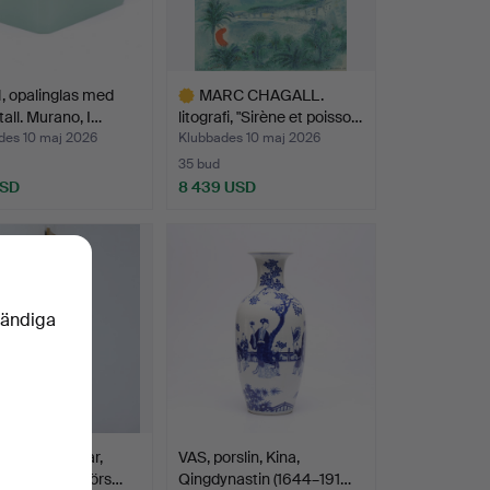
, opalinglas med
MARC CHAGALL.
all. Murano, I…
litografi, "Sirène et poisso…
des 10 maj 2026
Klubbades 10 maj 2026
35 bud
USD
8 439 USD
Utvalt
föremål
vändiga
AMPOR, 1 par,
VAS, porslin, Kina,
 1900-talets förs…
Qingdynastin (1644–191…