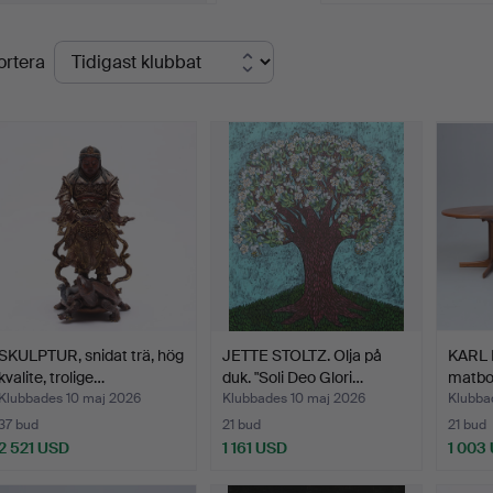
lutpriser
ortera
SKULPTUR, snidat trä, hög
JETTE STOLTZ. Olja på
KARL 
kvalite, trolige…
duk. "Soli Deo Glori…
matbo
Klubbades 10 maj 2026
Klubbades 10 maj 2026
Klubba
37 bud
21 bud
21 bud
2 521 USD
1 161 USD
1 003