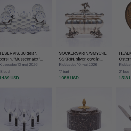
TESERVIS, 38 delar,
SOCKERSKRIN/SMYCKE
HJÄLM
porslin, "Musselmalet"…
SSKRIN, silver, otydlig …
Österr
Klubbades 10 maj 2026
Klubbades 10 maj 2026
Klubba
13 bud
17 bud
21 bud
1 439 USD
1 058 USD
1 513