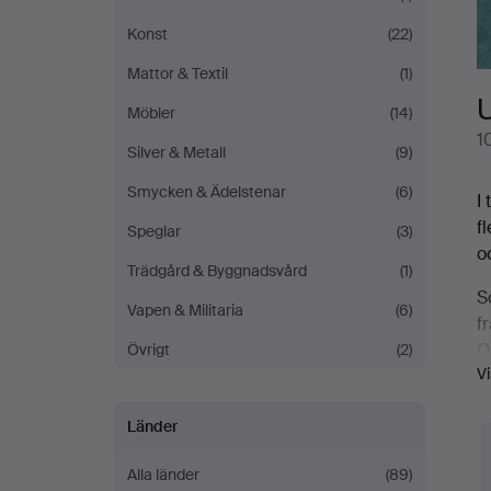
Konst
(22)
Mattor & Textil
(1)
Möbler
(14)
1
Silver & Metall
(9)
Smycken & Ädelstenar
(6)
I
f
Speglar
(3)
o
Trädgård & Byggnadsvård
(1)
S
Vapen & Militaria
(6)
f
O
Övrigt
(2)
V
s
A
Länder
A
Alla länder
(89)