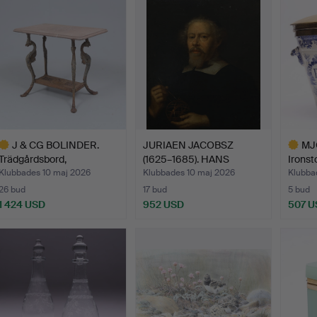
J & CG BOLINDER.
JURIAEN JACOBSZ
MJ
Trädgårdsbord,
(1625–1685). HANS
Ironst
Stockholm,…
EFTERFÖ…
Will…
Klubbades 10 maj 2026
Klubbades 10 maj 2026
Klubba
26 bud
17 bud
5 bud
1 424 USD
952 USD
507 U
valt
Utvalt
öremål
föremål