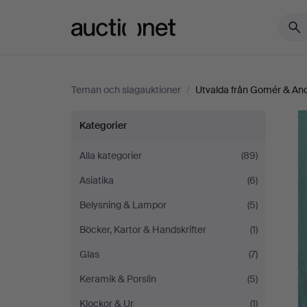
Auctionet.com
Teman och slagauktioner
/
Utvalda från Gomér & An
Utvalda
Kategorier
från
Alla kategorier
(89)
Asiatika
(6)
Gomér
Belysning & Lampor
(5)
&
Böcker, Kartor & Handskrifter
(1)
Andersson
Glas
(7)
Keramik & Porslin
(5)
Linköping
Klockor & Ur
(1)