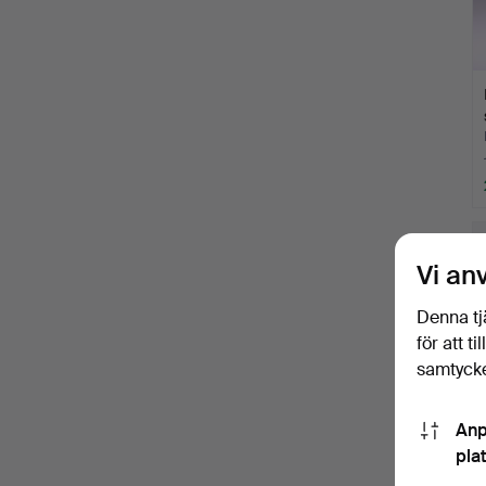
Vi an
Denna tj
för att t
samtycke
Anp
pla