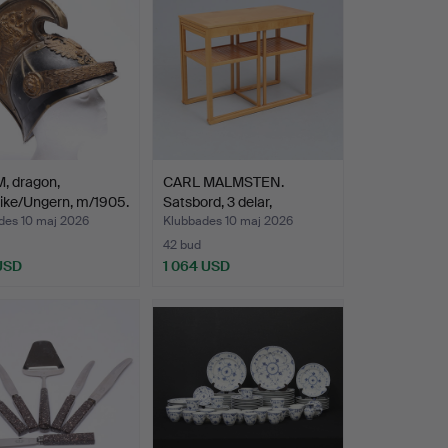
, dragon,
CARL MALMSTEN.
ike/Ungern, m/1905.
Satsbord, 3 delar,
"Släden"…
des 10 maj 2026
Klubbades 10 maj 2026
42 bud
 USD
1 064 USD