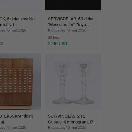
K, 6 delar, rostfritt
SERVISDELAR, 69 delar,
amt älvd…
"Musselmalet", Roya…
des 10 maj 2026
Klubbades 10 maj 2026
29 bud
SD
2 216 USD
TEKSSKÅP tidigt
SUP/VINGLAS, 2 st,
al.
Gustav III monogram, 17…
des 10 maj 2026
Klubbades 10 maj 2026