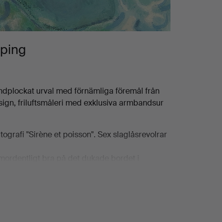
öping
andplockat urval med förnämliga föremål från
sign, friluftsmåleri med exklusiva armbandsur
ografi "Sirène et poisson". Sex slaglåsrevolrar
ordentligt bra på det dukade bordet i
ionshusets specialister. Välkomna till