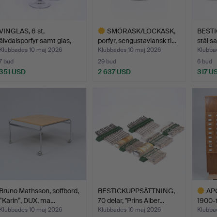
VINGLAS, 6 st,
SMÖRASK/LOCKASK,
BESTIC
älvdalsporfyr samt glas,
porfyr, sengustaviansk ti…
stål s
19…
Klubbades 10 maj 2026
Klubbades 10 maj 2026
Klubba
7 bud
29 bud
6 bud
351 USD
2 637 USD
317 U
Utvalt
föremål
Bruno Mathsson, soffbord,
BESTICKUPPSÄTTNING,
APO
”Karin”, DUX, ma…
70 delar, "Prins Alber…
1900-t
Klubbades 10 maj 2026
Klubbades 10 maj 2026
Klubba