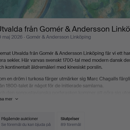
Utvalda från Gomér & Andersson Link
0 maj 2026
· Gomér & Andersson Linköping
 temat Utvalda från Gomér & Andersson Linköping får vi ett h
lera sekler. Här varvas svenskt 1700-tal med modern dansk de
ch kontinentalt äldremåleri med kinesiskt porslin.
om en dröm i turkosa färger utmärker sig Marc Chagalls färglit
rån 1800-talet är något för de initierade samlarna.
ch den sengustavianska porfyrasken kommer att göra sig utom
isa mer
ommar.
llt som allt erbjuds drygt 120 utrop , valda med omsorg av aukt
uktionshuset Gomér & Andersson Linköping!
Pågående auktioner
Slutpriser
Se föremål du kan bjuda på
89 föremål