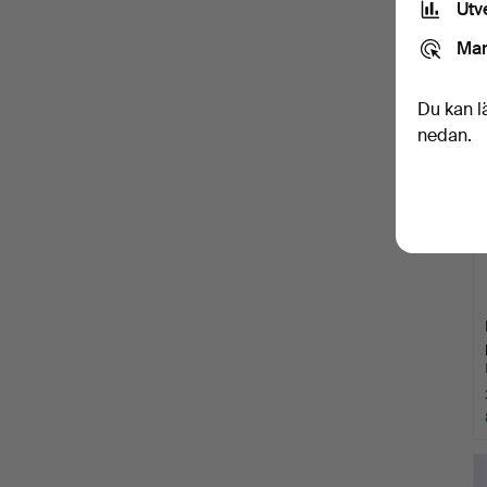
Utv
Mar
Du kan l
nedan.