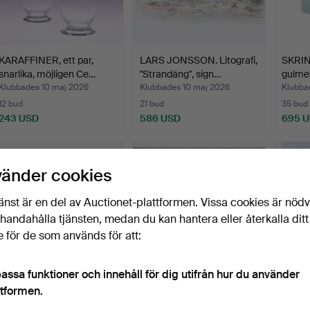
KARAFFINER, ett par,
LARS JONSSON. Litografi,
SKRIN
snarlika, möjligen Ce…
"Strandäng", sign…
gulmet
Klubbades 10 maj 2026
Klubbades 10 maj 2026
Klubba
12 bud
21 bud
35 bud
243 USD
586 USD
695 
vänder cookies
änst är en del av Auctionet-plattformen. Vissa cookies är nöd
illhandahålla tjänsten, medan du kan hantera eller återkalla ditt
 för de som används för att:
assa funktioner och innehåll för dig utifrån hur du använder
MAJ SANDMARK-
BRUNO LILJEFORS.
VÄGGL
ttformen.
LIEFWENDAL. (Södra
olja på träpannå, Orrtupp…
brons,