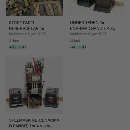
STORT PARTI
UNDERREDEN för
RESERVDELAR för
ENARMAD BANDIT, 4 st,
FLIPPERSPEL, 1…
1900-…
Klubbades 10 jan 2025
Klubbades 10 jan 2025
21 bud
14 bud
482 USD
148 USD
SPELMASKINER/ENARMA
D BANDIT, 3 st + reserv…