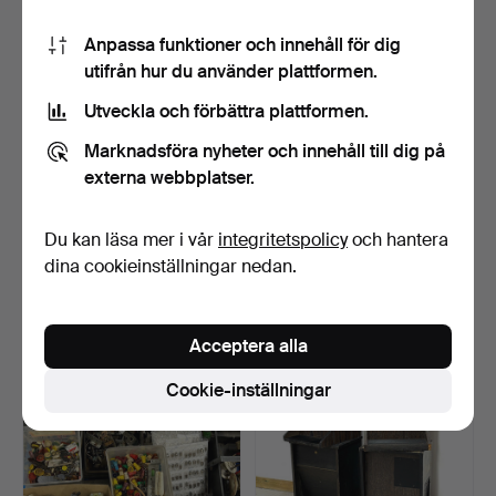
Anpassa funktioner och innehåll för dig
utifrån hur du använder plattformen.
Utveckla och förbättra plattformen.
Marknadsföra nyheter och innehåll till dig på
externa webbplatser.
RADIOBIL/SCOOTER, för
RADIOBIL/SCOOTER, för
tivoli, eldriven. 19…
tivoli, eldriven. 19…
Du kan läsa mer i vår
integritetspolicy
och hantera
Klubbades 10 jan 2025
Klubbades 10 jan 2025
dina cookieinställningar nedan.
15 bud
10 bud
127 USD
80 USD
Acceptera alla
Cookie-inställningar