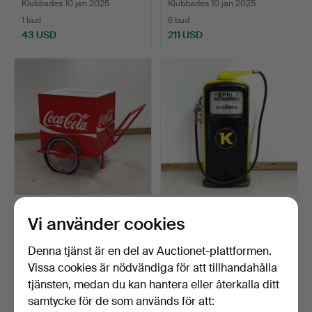
Klubbades 10 jan 2025
Klubbades 10 jan 2025
1 bud
6 bud
43 USD
211 USD
COCA COLA-VAGN, på hjul.
KOPPARTRANS,
Vi använder cookies
1900-tal.
bensinpump, modell 87A,
Ljung…
Klubbades 10 jan 2025
Klubbades 10 jan 2025
Denna tjänst är en del av Auctionet-plattformen.
4 bud
29 bud
Vissa cookies är nödvändiga för att tillhandahålla
138 USD
1 213 USD
tjänsten, medan du kan hantera eller återkalla ditt
samtycke för de som används för att: