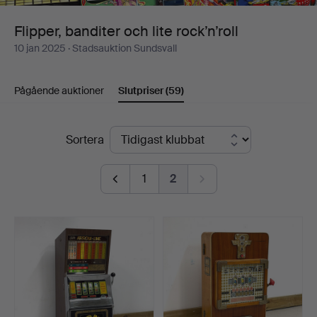
Flipper, banditer och lite rock’n’roll
10 jan 2025
· Stadsauktion Sundsvall
Pågående auktioner
Slutpriser
(59)
Slutpriser
Sortera
1
2