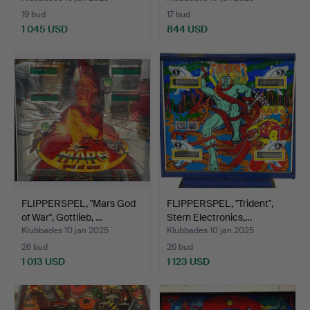
19 bud
17 bud
1 045 USD
844 USD
FLIPPERSPEL, "Mars God
FLIPPERSPEL, "Trident",
of War", Gottlieb, …
Stern Electronics,…
Klubbades 10 jan 2025
Klubbades 10 jan 2025
26 bud
26 bud
1 013 USD
1 123 USD