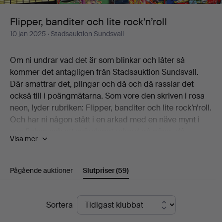
Flipper, banditer och lite rock’n’roll
10 jan 2025
· Stadsauktion Sundsvall
Om ni undrar vad det är som blinkar och låter så
kommer det antagligen från Stadsauktion Sundsvall.
Där smattrar det, plingar och då och då rasslar det
också till i poängmätarna. Som vore den skriven i rosa
neon, lyder rubriken: Flipper, banditer och lite rock’n’roll.
Och har ni någon stått i en arkad med en näve mynt i
ena fickan och ett svårslaget rekord på gång, då
Visa mer
kommer ni gilla det här.
Här bjuds ni på tre decennier av flipperspel, inklusive
några riktiga tungviktare. Som det galaktiskt blåa Star
Pågående auktioner
Slutpriser
(59)
Wars från 1987 och det fem år äldre knockoutiga Rocky.
Kanske ska man säga fyra decennier, för det finns lite
Slutpriser
godis här också från 50-talet. För finsmakarna alltså.
Sortera
Och tröttnar man så kan man ju alltid lägga på nåt bra i