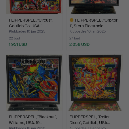
FLIPPERSPEL, "Circus",
FLIPPERSPEL, "Orbitor
Gottlieb Co. USA. 1…
1", Stern Electronic…
Klubbades 10 jan 2025
Klubbades 10 jan 2025
22 bud
27 bud
1 951 USD
2 056 USD
Utvalt
föremål
FLIPPERSPEL, "Blackout",
FLIPPERSPEL, "Roller
Williams, USA. 19…
Disco", Gottlieb, USA…
Klubbades 10 jan 2025
Klubbades 10 jan 2025