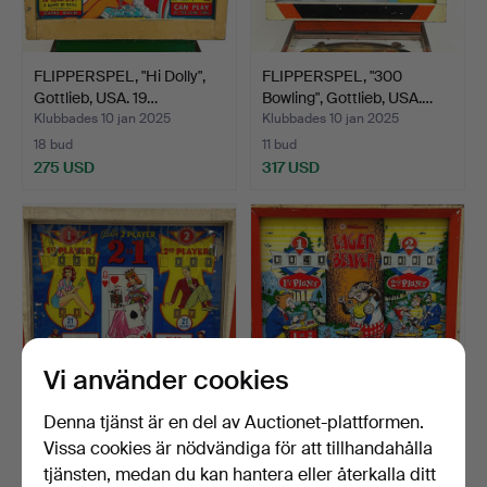
FLIPPERSPEL, "Hi Dolly",
FLIPPERSPEL, "300
Gottlieb, USA. 19…
Bowling", Gottlieb, USA.…
Klubbades 10 jan 2025
Klubbades 10 jan 2025
18 bud
11 bud
275 USD
317 USD
Vi använder cookies
Denna tjänst är en del av Auctionet-plattformen.
FLIPPERSPEL, "2 in 1", Bally,
FLIPPERSPEL, "Eager
Vissa cookies är nödvändiga för att tillhandahålla
USA. 1964.
Beaver", Williams, USA…
tjänsten, medan du kan hantera eller återkalla ditt
Klubbades 10 jan 2025
Klubbades 10 jan 2025