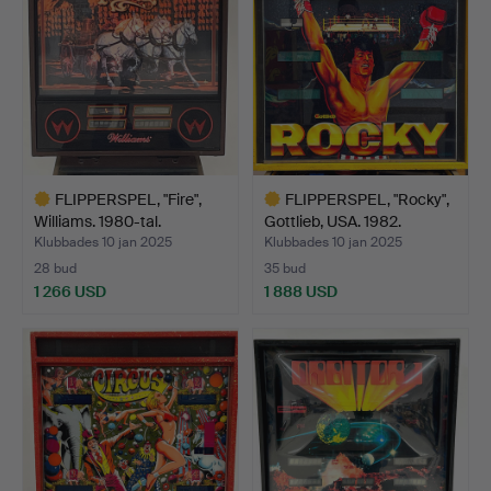
FLIPPERSPEL, "Fire",
FLIPPERSPEL, "Rocky",
Williams. 1980-tal.
Gottlieb, USA. 1982.
Klubbades 10 jan 2025
Klubbades 10 jan 2025
28 bud
35 bud
1 266 USD
1 888 USD
Utvalt
Utvalt
föremål
föremål