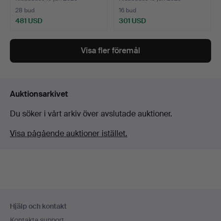
28 bud
16 bud
481 USD
301 USD
Visa fler föremål
Auktionsarkivet
Du söker i vårt arkiv över avslutade auktioner.
Visa pågående auktioner istället.
Sidfotsnavigation
Hjälp och kontakt
Kontakta support