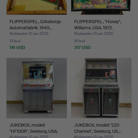
FLIPPERSPEL, Göteborgs
FLIPPERSPEL, "Honey",
Automatfabrik. 1940…
Williams, USA. 1972.
Klubbades 10 jan 2025
Klubbades 10 jan 2025
13 bud
16 bud
116 USD
317 USD
JUKEBOX, modell
JUKEBOX, modell "220
"HF100R", Seeburg, USA.
Channel", Seeburg, US…
19…
Klubbades 10 jan 2025
Klubbades 10 jan 2025