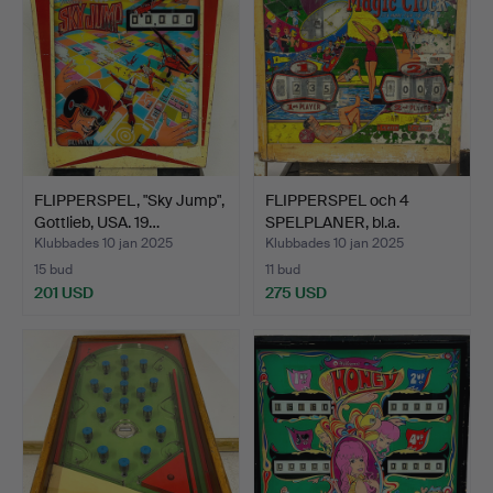
FLIPPERSPEL, "Sky Jump",
FLIPPERSPEL och 4
Gottlieb, USA. 19…
SPELPLANER, bl.a.
"Magic…
Klubbades 10 jan 2025
Klubbades 10 jan 2025
15 bud
11 bud
201 USD
275 USD