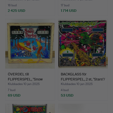
16 bud
17 bud
2 425 USD
1 714 USD
ÖVERDEL till
BACKGLASS för
FLIPPERSPEL, "Snow
FLIPPERSPEL, 2 st, "Stars"/
Derby", Go…
…
Klubbades 10 jan 2025
Klubbades 10 jan 2025
7 bud
4 bud
69 USD
53 USD