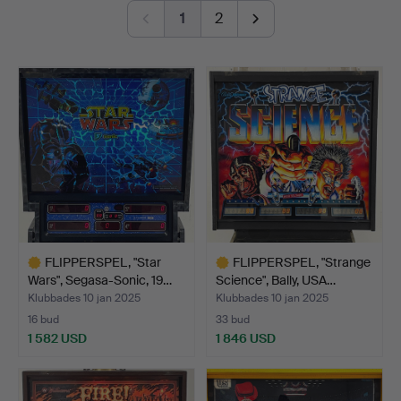
ljudväg i jukeboxen, spela en mekanisk match fotboll
1
2
eller ge de där enarmade banditerna en omgång. Ett
par radiobilar kompletterar alltihop. Bara för den där
riktigt äkta känslan alltså.
Välkomna till Stadsauktion Sundsvall!
FLIPPERSPEL, "Star
FLIPPERSPEL, "Strange
Wars", Segasa-Sonic, 19…
Science", Bally, USA…
Klubbades 10 jan 2025
Klubbades 10 jan 2025
16 bud
33 bud
1 582 USD
1 846 USD
Utvalt
Utvalt
föremål
föremål