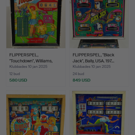
FLIPPERSPEL,
FLIPPERSPEL, "Black
"Touchdown", Williams,
Jack", Bally, USA. 197…
USA. 1…
Klubbades 10 jan 2025
Klubbades 10 jan 2025
12 bud
24 bud
580 USD
849 USD