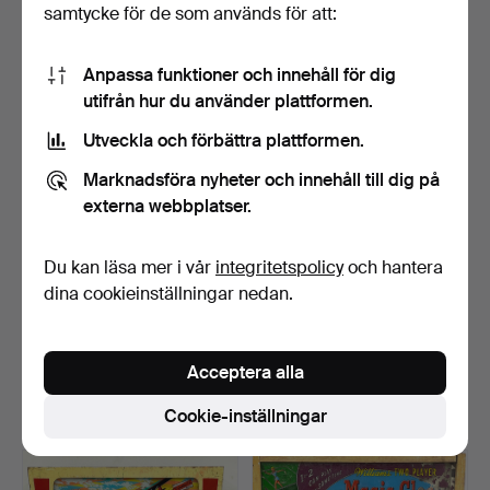
samtycke för de som används för att:
14 bud
15 bud
254 USD
190 USD
Anpassa funktioner och innehåll för dig
utifrån hur du använder plattformen.
Utveckla och förbättra plattformen.
Marknadsföra nyheter och innehåll till dig på
externa webbplatser.
Du kan läsa mer i vår
integritetspolicy
och hantera
dina cookieinställningar nedan.
FLIPPERSPEL, "Lucky
FLIPPERSPEL, "Fun Land",
Strike", Williams, USA…
Gottlieb, USA. 19…
Klubbades 10 jan 2025
Klubbades 10 jan 2025
Acceptera alla
17 bud
18 bud
180 USD
275 USD
Cookie-inställningar