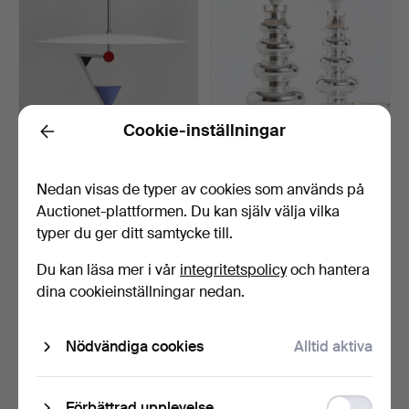
Cookie-inställningar
Back
TAKLAMPA, "Halo There",
GUSTAF LEEK.
Nedan visas de typer av cookies som används på
Olle Andersson, Bo…
Bordslampor, ett par.
Invändi…
Klubbades 18 mar 2023
Klubbades 18 mar 2023
Auctionet-plattformen. Du kan själv välja vilka
32 bud
32 bud
typer du ger ditt samtycke till.
802 USD
863 USD
Du kan läsa mer i vår
integritetspolicy
och hantera
dina cookieinställningar nedan.
Nödvändiga cookies
Alltid aktiva
Function
Förbättrad upplevelse