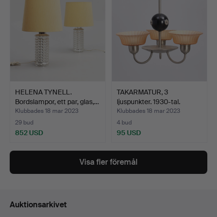
HELENA TYNELL.
TAKARMATUR, 3
Bordslampor, ett par, glas,…
ljuspunkter. 1930-tal.
Swedi…
Klubbades 18 mar 2023
Klubbades 18 mar 2023
29 bud
4 bud
852 USD
95 USD
Visa fler föremål
Auktionsarkivet