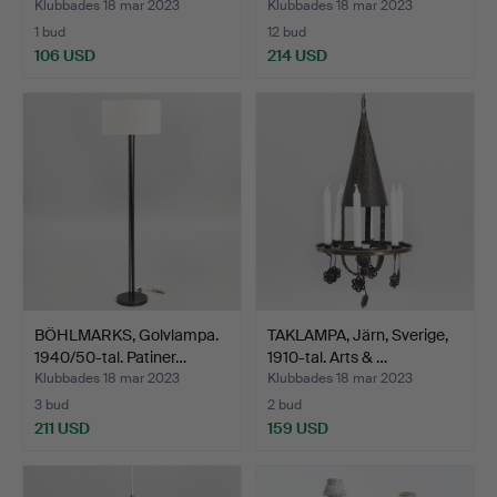
Klubbades 18 mar 2023
Klubbades 18 mar 2023
1 bud
12 bud
106 USD
214 USD
BÖHLMARKS, Golvlampa.
TAKLAMPA, Järn, Sverige,
1940/50-tal. Patiner…
1910-tal. Arts & …
Klubbades 18 mar 2023
Klubbades 18 mar 2023
3 bud
2 bud
211 USD
159 USD