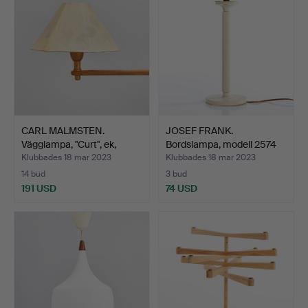
CARL MALMSTEN.
JOSEF FRANK.
Vägglampa, "Curt", ek,
Bordslampa, modell 2574
mode…
för F…
Klubbades 18 mar 2023
Klubbades 18 mar 2023
14 bud
3 bud
191 USD
74 USD