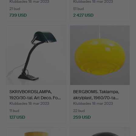
…
Klubbades 18 mar 2023
Klubbades 18 mar 2023
21 bud
51 bud
739 USD
2 427 USD
Utvalt
föremål
SKRIVBORDSLAMPA,
BERGBOMS. Taklampa,
1920/30-tal. Art Deco. Fo…
akrylplast, 1960/70-ta…
Klubbades 18 mar 2023
Klubbades 18 mar 2023
11 bud
22 bud
127 USD
259 USD