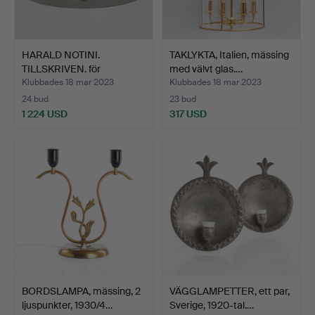
HARALD NOTINI.
TAKLYKTA, Italien, mässing
TILLSKRIVEN. för
med välvt glas.…
Böhlmarks,…
Klubbades 18 mar 2023
Klubbades 18 mar 2023
24 bud
23 bud
1 224 USD
317 USD
BORDSLAMPA, mässing, 2
VÄGGLAMPETTER, ett par,
ljuspunkter, 1930/4…
Sverige, 1920-tal.…