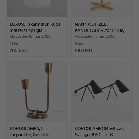
LUXUS. Takarmatur. Kupa i
NANNA DITZEL.
matterat opalgla…
KANDELABER, för 12 ljus,
Møb…
Klubbades 18 mar 2023
Klubbades 18 mar 2023
21 bud
9 bud
265 USD
106 USD
BORDSLAMPA, 2
BORDSLAMPOR, ett par,
ljuspunkter, Swedish
Sverige, 1950-tal. S…