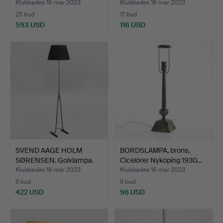
Klubbades 18 mar 2023
Klubbades 18 mar 2023
25 bud
17 bud
593 USD
116 USD
SVEND AAGE HOLM
BORDSLAMPA, brons,
SØRENSEN. Golvlampa.
Cicelörer Nyköping 1930…
Model…
Klubbades 18 mar 2023
Klubbades 18 mar 2023
6 bud
9 bud
422 USD
96 USD