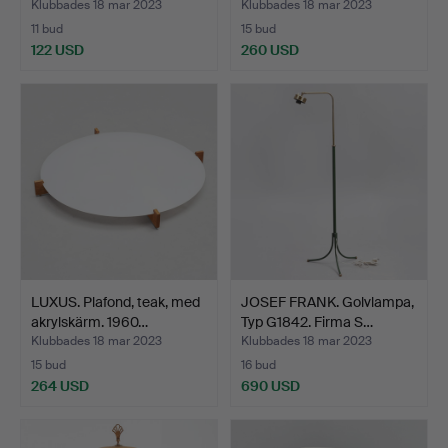
Modern,…
Klubbades 18 mar 2023
Klubbades 18 mar 2023
11 bud
15 bud
122 USD
260 USD
LUXUS. Plafond, teak, med
JOSEF FRANK. Golvlampa,
akrylskärm. 1960…
Typ G1842. Firma S…
Klubbades 18 mar 2023
Klubbades 18 mar 2023
15 bud
16 bud
264 USD
690 USD