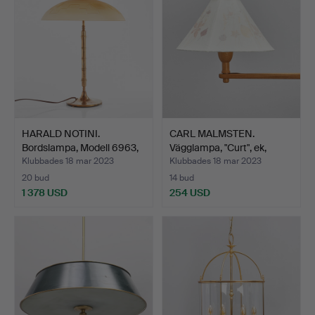
HARALD NOTINI.
CARL MALMSTEN.
Bordslampa, Modell 6963,
Vägglampa, "Curt", ek,
Mä…
mode…
Klubbades 18 mar 2023
Klubbades 18 mar 2023
20 bud
14 bud
1 378 USD
254 USD