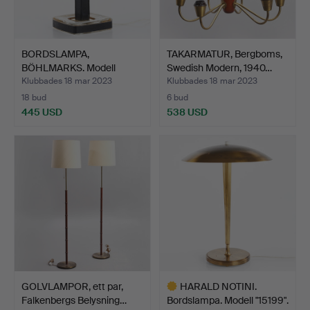
BORDSLAMPA,
TAKARMATUR, Bergboms,
BÖHLMARKS. Modell
Swedish Modern, 1940…
16773. 1960-…
Klubbades 18 mar 2023
Klubbades 18 mar 2023
18 bud
6 bud
445 USD
538 USD
GOLVLAMPOR, ett par,
HARALD NOTINI.
Falkenbergs Belysning…
Bordslampa. Modell "15199".