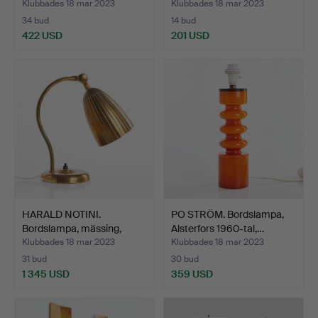
Klubbades 18 mar 2023
Klubbades 18 mar 2023
34 bud
14 bud
422 USD
201 USD
HARALD NOTINI.
PO STRÖM. Bordslampa,
Bordslampa, mässing,
Alsterfors 1960-tal,…
modell…
Klubbades 18 mar 2023
Klubbades 18 mar 2023
31 bud
30 bud
1 345 USD
359 USD