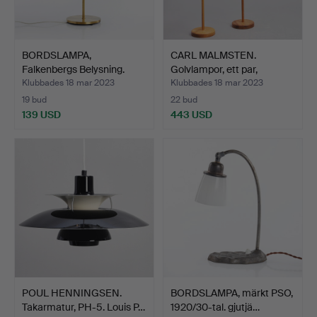
BORDSLAMPA,
CARL MALMSTEN.
Falkenbergs Belysning.
Golvlampor, ett par,
1970-ta…
"Stake…
Klubbades 18 mar 2023
Klubbades 18 mar 2023
19 bud
22 bud
139 USD
443 USD
POUL HENNINGSEN.
BORDSLAMPA, märkt PSO,
Takarmatur, PH-5. Louis P…
1920/30-tal. gjutjä…