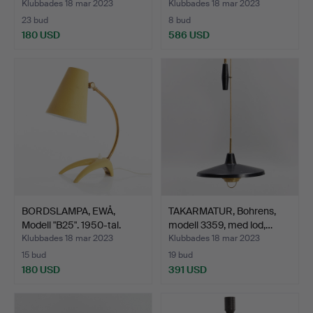
Klubbades 18 mar 2023
Klubbades 18 mar 2023
23 bud
8 bud
180 USD
586 USD
BORDSLAMPA, EWÅ,
TAKARMATUR, Bohrens,
Modell "B25". 1950-tal.
modell 3359, med lod,…
Klubbades 18 mar 2023
Klubbades 18 mar 2023
15 bud
19 bud
180 USD
391 USD