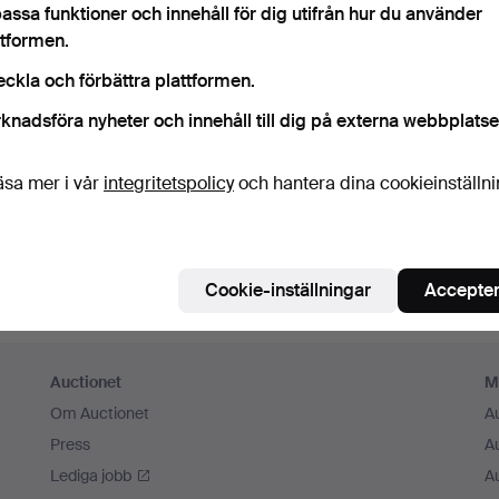
Fortsätt med Facebook
assa funktioner och innehåll för dig utifrån hur du använder
ttformen.
För att kunna gå vidare måste du godkänna villkoren.
eckla och förbättra plattformen.
knadsföra nyheter och innehåll till dig på externa webbplatse
äsa mer i vår
integritetspolicy
och hantera dina cookieinställn
Cookie-inställningar
Accepter
Auctionet
M
Om Auctionet
A
Press
A
Lediga jobb
A