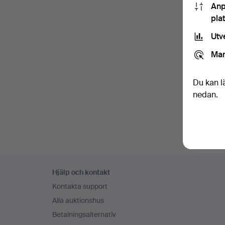
Anp
pla
Utv
Mar
Du kan l
nedan.
Sidfotsnavigation
Hjälp och kontakt
Kontakta support
Alla auktionshus
Betalningsalternativ