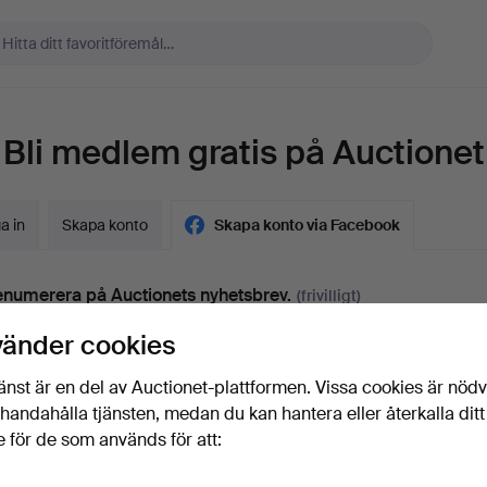
Bli medlem gratis på Auctionet
a in
Skapa konto
Skapa konto via Facebook
numerera på Auctionets nyhetsbrev.
(frivilligt)
a. experttips, utvalda föremål och inspiration. Om du ångrar dig kan du e
vänder cookies
 prenumerationen.
änst är en del av Auctionet-plattformen. Vissa cookies är nöd
 är över 18 år och jag godkänner
användarvillkoren
,
köpvillk
illhandahålla tjänsten, medan du kan hantera eller återkalla ditt
ekräftar att jag har tagit del av
integritetspolicyn
.
 för de som används för att: