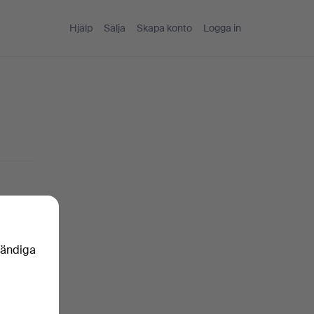
Hjälp
Sälja
Skapa konto
Logga in
nkelt
vändiga
oren