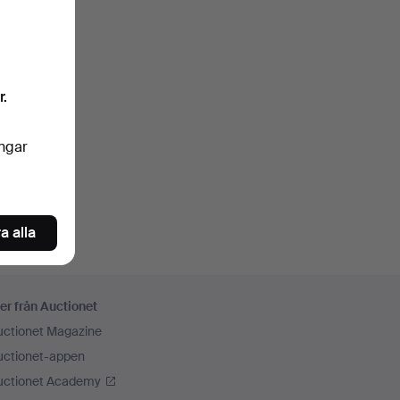
r.
ingar
a alla
er från Auctionet
uctionet Magazine
uctionet-appen
uctionet Academy