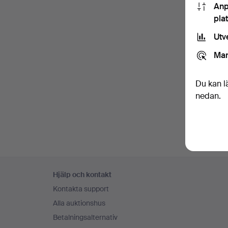
Anp
pla
Utv
Mar
Du kan l
nedan.
Sidfotsnavigation
Hjälp och kontakt
Kontakta support
Alla auktionshus
Betalningsalternativ