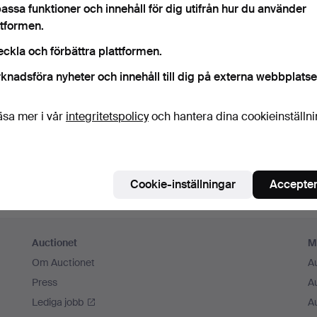
Fortsätt med Facebook
assa funktioner och innehåll för dig utifrån hur du använder
ttformen.
För att kunna gå vidare måste du godkänna villkoren.
eckla och förbättra plattformen.
knadsföra nyheter och innehåll till dig på externa webbplatse
äsa mer i vår
integritetspolicy
och hantera dina cookieinställn
Cookie-inställningar
Accepter
Auctionet
M
Om Auctionet
A
Press
A
Lediga jobb
A