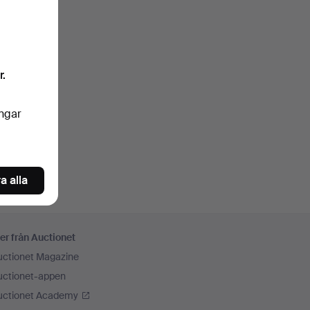
r.
ingar
a alla
er från Auctionet
uctionet Magazine
uctionet-appen
uctionet Academy