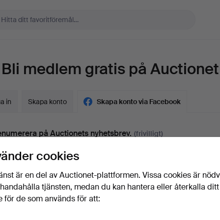
Bli medlem gratis på Auctionet
a in
Skapa konto
Skapa konto via Facebook
numerera på Auctionets nyhetsbrev.
(frivilligt)
a. experttips, utvalda föremål och inspiration. Om du ångrar dig kan du e
vänder cookies
 prenumerationen.
änst är en del av Auctionet-plattformen. Vissa cookies är nöd
 är över 18 år och jag godkänner
användarvillkoren
,
köpvillk
illhandahålla tjänsten, medan du kan hantera eller återkalla ditt
ekräftar att jag har tagit del av
integritetspolicyn
.
 för de som används för att: