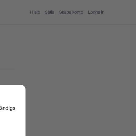
Hjälp
Sälja
Skapa konto
Logga in
nkelt
vändiga
oren