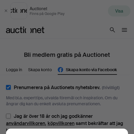
Auctionet
Visa
Stäng
Finns på Google Play
Auctionet.com
Bli medlem gratis på Auctionet
Logga in
Skapa konto
Skapa konto via Facebook
Prenumerera på Auctionets nyhetsbrev.
(frivilligt)
Med bl.a. experttips, utvalda föremål och inspiration. Om du
ångrar dig kan du enkelt avsluta prenumerationen.
Jag är över 18 år och jag godkänner
användarvillkoren
,
köpvillkoren
samt bekräftar att jag
har tagit del av
integritetspolicyn
.