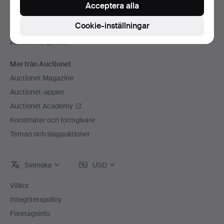
Press
Acceptera alla
Lediga jobb
Cookie-inställningar
Anslut ditt auktionshus
Auctionets garanti
Mer från Auctionet
Auctionet Magazine
Auctionet-appen
Auctionet Academy
Konstnärer och formgivare
Teman och slagauktioner
Svenska
USD
Villkor
Integritetspolicy
Företagsinfo