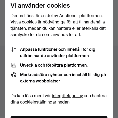
Vi använder cookies
Fortsätt med Facebook
Denna tjänst är en del av Auctionet-plattformen.
Vissa cookies är nödvändiga för att tillhandahålla
För att kunna gå vidare måste du godkänna villkoren.
tjänsten, medan du kan hantera eller återkalla ditt
samtycke för de som används för att:
Sidfotsnavigation
Anpassa funktioner och innehåll för dig
Hjälp och kontakt
utifrån hur du använder plattformen.
Kontakta support
Utveckla och förbättra plattformen.
Alla auktionshus
Marknadsföra nyheter och innehåll till dig på
Betalningsalternativ
externa webbplatser.
Vi skickar med
Sociala medier
Du kan läsa mer i vår
integritetspolicy
och hantera
dina cookieinställningar nedan.
Auctionet
Om Auctionet